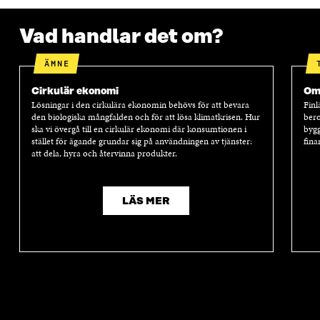
Vad handlar det om?
ÄMNE
Cirkulär ekonomi
Oms
Lösningar i den cirkulära ekonomin behövs för att bevara
Finl
den biologiska mångfalden och för att lösa klimatkrisen. Hur
bero
ska vi övergå till en cirkulär ekonomi där konsumtionen i
bygg
stället för ägande grundar sig på användningen av tjänster:
fina
att dela, hyra och återvinna produkter.
LÄS MER