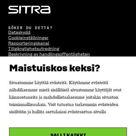
SÖKER DU DETTA?
Dataskydd
Cookieinställningar
Rapporteringskanal
Tillgänglighetsutredning
Beskrivning av handlingsoffentligheten
Sitra's digitala kommunikation och webbtjänster
Maistuiskos keksi?
KONTAKTA OSS
Jubileumsfonden för Finlands självständighet Sitra
Sivustomme käyttää evästeitä. Käytämme evästeitä
Östersjögatan 11–13, PB 160,
nähdäksemme mistä sisällöistä sivustomme käyttäjät ovat
00181 Helsingfors
kiinnostuneita ja mahdollistaaksemme joitakin sivuston
Tfn +358 294 618 991
toiminnallisuuksia. Voit tutustua tarkemmin evästeiden
Personalens e-postadresser har formen:
sisältöön ja hallita asetuksiasi evästeasetus-sivulla
fornamn.efternamn@sitra.fi
KANALER
SALLI KAIKKI