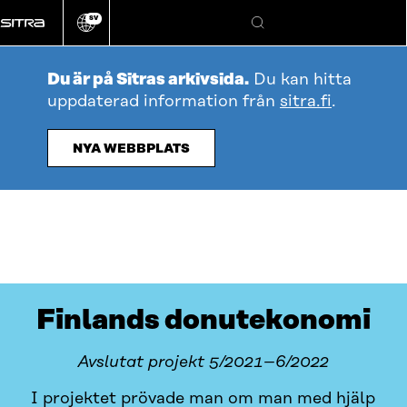
Gå
SV
direkt
Ändra
Sök
webbplatsens
till
språk
innehållet
Du är på Sitras arkivsida.
Du kan hitta
uppdaterad information från
sitra.fi
.
NYA WEBBPLATS
Finlands donutekonomi
Avslutat projekt 5/2021–6/2022
I projektet prövade man om man med hjälp