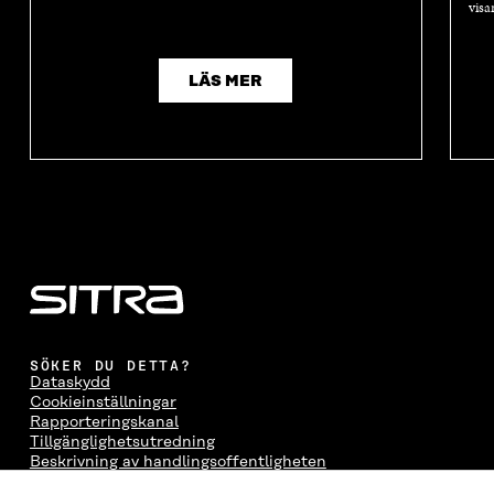
visa
LÄS MER
SÖKER DU DETTA?
Dataskydd
Cookieinställningar
Rapporteringskanal
Tillgänglighetsutredning
Beskrivning av handlingsoffentligheten
Sitra's digitala kommunikation och webbtjänster