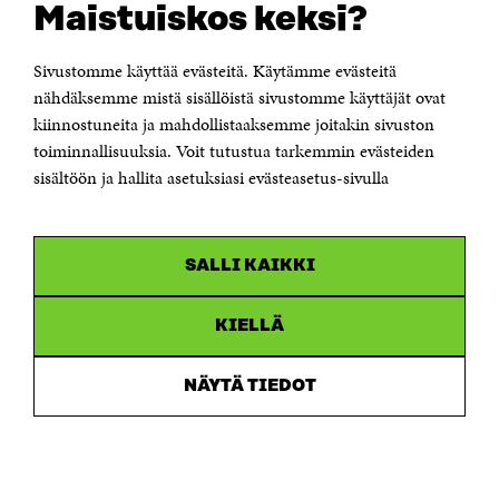
Maistuiskos keksi?
KONTAKTA OSS
Jubileumsfonden för Finlands självständighet Sitra
Sivustomme käyttää evästeitä. Käytämme evästeitä
Östersjögatan 11–13, PB 160,
nähdäksemme mistä sisällöistä sivustomme käyttäjät ovat
00181 Helsingfors
kiinnostuneita ja mahdollistaaksemme joitakin sivuston
Tfn +358 294 618 991
toiminnallisuuksia. Voit tutustua tarkemmin evästeiden
Personalens e-postadresser har formen:
sisältöön ja hallita asetuksiasi evästeasetus-sivulla
fornamn.efternamn@sitra.fi
KANALER
SALLI KAIKKI
Facebook
Öppnas
i
Linkedin
ett
KIELLÄ
Öppnas
nytt
i
fönster
Youtube
ett
Öppnas
NÄYTÄ TIEDOT
nytt
i
fönster
Instagram
ett
Öppnas
nytt
i
fönster
ett
nytt