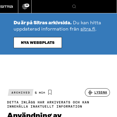
Gå
SV
direkt
Ändra
Sök
webbplatsens
till
språk
innehållet
Du är på Sitras arkivsida.
Du kan hitta
uppdaterad information från
sitra.fi
.
NYA WEBBPLATS
Beräknad
5 min
LYSSNA
ARCHIVED
läsningstid
DETTA INLÄGG HAR ARKIVERATS OCH KAN
INNEHÅLLA INAKTUELLT INFORMATION
Användning av