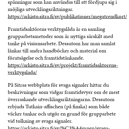
spänningar som kan användas till att fördjupa sig i
möjliga utvecklingsriktningar.
https://arkisto.sitra.fi/sv/publikationer/megatrendkort/
Framtidsaktörens verktygslåda är en samling
grupparbetsmetoder som är nyttiga särskilt med
tanke på visionsarbete. Dessutom har man samlat
länkar till andra handböcker och material om
förutsägelse och framtidstänkande.
https://arkisto.sitra.fi/sv/projekt/framtidsaktorens-
verktygslada/
På Sitras webbplats för svaga signaler hittar du
beskrivningar som vidgar framtidsvyer om de mest
överraskande utvecklingsriktningarna. Dessutom
erbjuds Tutkain-affischen (på finska) som både
väcker tankar och utgör en grund för grupparbete
vid tolkning av svaga signaler.
https://arkisto.sitra.fi/sv/%C3%A4mnen/svaga-