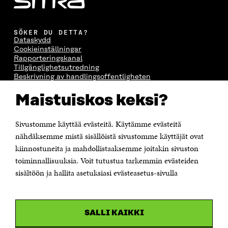
SÖKER DU DETTA?
Dataskydd
Cookieinställningar
Rapporteringskanal
Tillgänglighetsutredning
Beskrivning av handlingsoffentligheten
Sitra's digitala kommunikation och webbtjänster
Maistuiskos keksi?
KONTAKTA OSS
Jubileumsfonden för Finlands självständighet Sitra
Sivustomme käyttää evästeitä. Käytämme evästeitä
Östersjögatan 11–13, PB 160,
nähdäksemme mistä sisällöistä sivustomme käyttäjät ovat
00181 Helsingfors
kiinnostuneita ja mahdollistaaksemme joitakin sivuston
Tfn +358 294 618 991
toiminnallisuuksia. Voit tutustua tarkemmin evästeiden
Personalens e-postadresser har formen:
sisältöön ja hallita asetuksiasi evästeasetus-sivulla
fornamn.efternamn@sitra.fi
KANALER
SALLI KAIKKI
Facebook
Öppnas