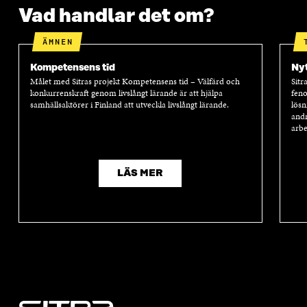
Vad handlar det om?
ÄMNEN
Kompetensens tid
Nyt
Målet med Sitras projekt Kompetensens tid – Välfärd och
Sitr
konkurrenskraft genom livslångt lärande är att hjälpa
feno
samhällsaktörer i Finland att utveckla livslångt lärande.
lösn
andr
arbe
LÄS MER