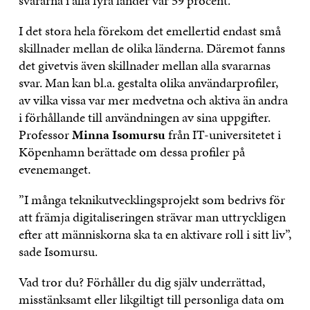
svararna i alla fyra länder var 59 procent.
I det stora hela förekom det emellertid endast små
skillnader mellan de olika länderna. Däremot fanns
det givetvis även skillnader mellan alla svararnas
svar. Man kan bl.a. gestalta olika användarprofiler,
av vilka vissa var mer medvetna och aktiva än andra
i förhållande till användningen av sina uppgifter.
Professor
Minna Isomursu
från IT-universitetet i
Köpenhamn berättade om dessa profiler på
evenemanget.
”I många teknikutvecklingsprojekt som bedrivs för
att främja digitaliseringen strävar man uttryckligen
efter att människorna ska ta en aktivare roll i sitt liv”,
sade Isomursu.
Vad tror du? Förhåller du dig själv underrättad,
misstänksamt eller likgiltigt till personliga data om