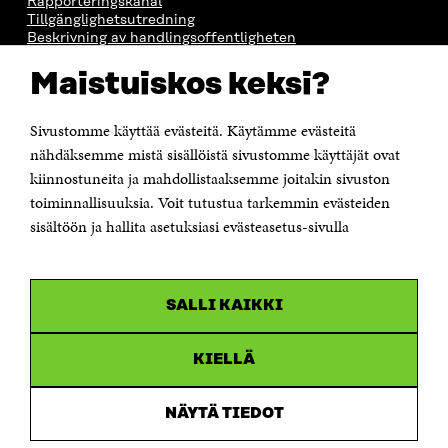
Rapporteringskanal
Tillgänglighetsutredning
Beskrivning av handlingsoffentligheten
Sitra's digitala kommunikation och webbtjänster
Maistuiskos keksi?
KONTAKTA OSS
Jubileumsfonden för Finlands självständighet Sitra
Sivustomme käyttää evästeitä. Käytämme evästeitä
Östersjögatan 11–13, PB 160,
nähdäksemme mistä sisällöistä sivustomme käyttäjät ovat
00181 Helsingfors
kiinnostuneita ja mahdollistaaksemme joitakin sivuston
Tfn +358 294 618 991
toiminnallisuuksia. Voit tutustua tarkemmin evästeiden
Personalens e-postadresser har formen:
sisältöön ja hallita asetuksiasi evästeasetus-sivulla
fornamn.efternamn@sitra.fi
KANALER
SALLI KAIKKI
Facebook
Öppnas
i
Linkedin
ett
KIELLÄ
Öppnas
nytt
i
fönster
Youtube
ett
Öppnas
NÄYTÄ TIEDOT
nytt
i
fönster
Instagram
ett
Öppnas