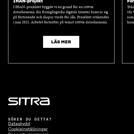
IHAN-projekt
Fö
I IHAN-projektet byggde vi en grund för en rättvis
Tekn
dataekonomi, där framgångsrika digitala tjänster baserar sig
vår 
på förtroende och skapar värde för alla. Projektet avslutades
samh
i juni 2021. Arbetet fortsätter på temat rättvis dataekonomi.
hand
LÄS MER
SÖKER DU DETTA?
Dataskydd
Cookieinställningar