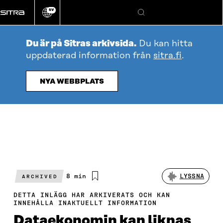
Gå
SV
direkt
Ändra
Sök
webbplatsens
till
språk
innehållet
Du är på Sitras arkivsida.
Du kan hitta
uppdaterad information från
sitra.fi
.
NYA WEBBPLATS
Beräknad
8 min
LYSSNA
ARCHIVED
läsningstid
DETTA INLÄGG HAR ARKIVERATS OCH KAN
INNEHÅLLA INAKTUELLT INFORMATION
Dataekonomin kan liknas