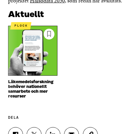
projektet
Hälsodata 2030
, som redan har avslutats.
Aktuellt
PLOCK
Läkemedelsforskning
behöver nationellt
samarbete och mer
resurser
DELA