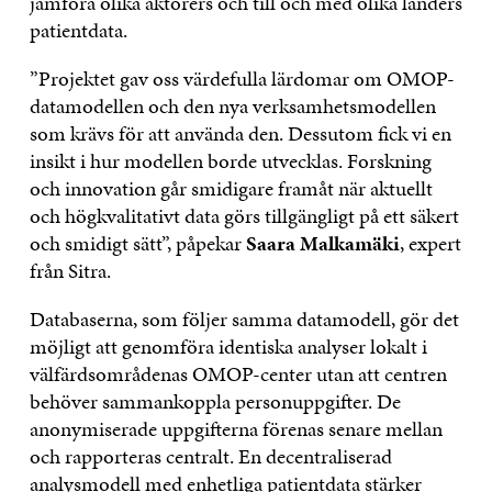
jämföra olika aktörers och till och med olika länders
patientdata.
”Projektet gav oss värdefulla lärdomar om OMOP-
datamodellen och den nya verksamhetsmodellen
som krävs för att använda den. Dessutom fick vi en
insikt i hur modellen borde utvecklas. Forskning
och innovation går smidigare framåt när aktuellt
och högkvalitativt data görs tillgängligt på ett säkert
och smidigt sätt”, påpekar
Saara Malkamäki
, expert
från Sitra.
Databaserna, som följer samma datamodell, gör det
möjligt att genomföra identiska analyser lokalt i
välfärdsområdenas OMOP-center utan att centren
behöver sammankoppla personuppgifter. De
anonymiserade uppgifterna förenas senare mellan
och rapporteras centralt. En decentraliserad
analysmodell med enhetliga patientdata stärker