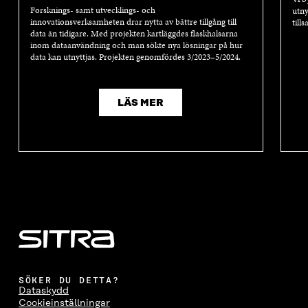
Y
T
Y
T
Forsknings- samt utvecklings- och
utny
T
T
T
T
innovationsverksamheten drar nytta av bättre tillgång till
till
T
F
T
F
data än tidigare. Med projekten kartläggdes flaskhalsarna
inom dataanvändning och man sökte nya lösningar på hur
F
Ö
F
Ö
data kan utnyttjas. Projekten genomfördes 3/2023–5/2024.
Ö
N
Ö
N
N
S
N
S
S
T
S
T
T
E
T
E
LÄS MER
E
R
E
R
R
R
SÖKER DU DETTA?
Dataskydd
Cookieinställningar