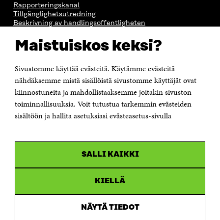
Rapporteringskanal
Tillgänglighetsutredning
Beskrivning av handlingsoffentligheten
Sitra's digitala kommunikation och webbtjänster
Maistuiskos keksi?
KONTAKTA OSS
Jubileumsfonden för Finlands självständighet Sitra
Sivustomme käyttää evästeitä. Käytämme evästeitä
Östersjögatan 11–13, PB 160,
nähdäksemme mistä sisällöistä sivustomme käyttäjät ovat
00181 Helsingfors
kiinnostuneita ja mahdollistaaksemme joitakin sivuston
Tfn +358 294 618 991
toiminnallisuuksia. Voit tutustua tarkemmin evästeiden
Personalens e-postadresser har formen:
sisältöön ja hallita asetuksiasi evästeasetus-sivulla
fornamn.efternamn@sitra.fi
KANALER
SALLI KAIKKI
Facebook
Öppnas
i
Linkedin
ett
KIELLÄ
Öppnas
nytt
i
fönster
Youtube
ett
Öppnas
NÄYTÄ TIEDOT
nytt
i
fönster