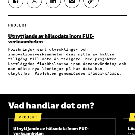
D
D
D
D
K
E
E
E
E
O
L
L
L
L
P
A
A
A
A
I
P
P
P
V
E
PROJEKT
Å
Å
Å
I
R
F
T
L
A
A
Utnyttjande av hälsodata inom FUI-
A
W
I
E
A
verksamheten
C
I
N
-
R
Forsknings- samt utvecklings- och
E
T
K
P
T
innovationsverksamheten drar nytta av bättre
B
T
E
O
I
tillgång till data än tidigare. Med projekten
O
E
D
S
K
kartläggdes flaskhalsarna inom dataanvändning och
O
R
I
T
E
man sökte nya lösningar på hur data kan
K
Ö
N
Ö
L
utnyttjas. Projekten genomfördes 3/2023–5/2024.
Ö
P
Ö
P
N
P
P
P
P
S
P
N
P
N
L
N
A
N
A
Ä
A
S
A
S
N
Vad handlar det om?
S
I
S
I
K
I
E
I
E
E
T
E
T
PROJEKT
T
T
T
T
T
N
T
N
Utnyttjande av hälsodata inom FUI-
Lös
N
Y
N
Y
verksamheten
Vi b