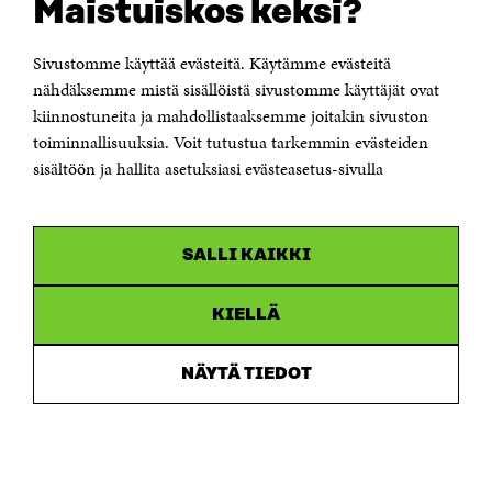
Maistuiskos keksi?
T
N
T
N
stäl
N
Y
N
Y
att 
Y
T
Y
T
Sivustomme käyttää evästeitä. Käytämme evästeitä
T
T
T
T
T
F
T
F
nähdäksemme mistä sisällöistä sivustomme käyttäjät ovat
F
Ö
F
Ö
LUE LISÄÄ
kiinnostuneita ja mahdollistaaksemme joitakin sivuston
Ö
N
Ö
N
toiminnallisuuksia. Voit tutustua tarkemmin evästeiden
N
S
N
S
S
T
S
T
sisältöön ja hallita asetuksiasi evästeasetus-sivulla
T
E
T
E
E
R
E
R
R
R
SALLI KAIKKI
KIELLÄ
NÄYTÄ TIEDOT
SÖKER DU DETTA?
Dataskydd
Cookieinställningar
Rapporteringskanal
Tillgänglighetsutredning
Beskrivning av handlingsoffentligheten