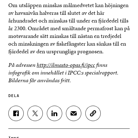
Om utsläppen minskas målmedvetet kan höjningen
av havsnivån halveras till slutet av det här
århundradet och minskas till under en fjärdedel tills
år 2300. Området med smältande permafrost kan på
motsvarande sätt minskas till nästan en tredjedel
och minskningen av fiskefångster kan sänkas till en
fjärdedel av den ursprungliga prognosen.
På adressen
http://ilmasto-opas.fi/ipcc
finns
infografik om innehållet i IPCC:s specialrapport.
Bilderna får användas fritt.
DELA
D
D
D
D
K
E
E
E
E
O
L
L
L
L
P
A
A
A
A
I
P
P
P
V
E