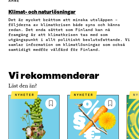
ÄMNE
Å
Å
Å
I
R
F
T
L
A
A
Klimat- och naturlösningar
A
W
I
E
A
Det är mycket bråttom att minska utsläppen –
C
I
N
-
R
följderna av klimatkrisen både syns och känns
E
T
K
P
T
redan. Det enda sättet som Finland kan nå
B
T
E
O
I
framgång är att klimatkrisen tas med som
O
E
D
S
K
utgångspunkt i allt politiskt beslutsfattande. Vi
O
R
I
T
E
samlar information om klimatlösningar som också
samtidigt medför välfärd för Finland.
K
Ö
N
Ö
L
Ö
P
Ö
P
N
P
P
P
P
S
P
N
P
N
L
N
A
N
A
Ä
Vi rekommenderar
A
S
A
S
N
S
I
S
I
K
Läst den än?
I
E
I
E
E
T
E
T
NYHETER
NYHETER
N
T
T
T
T
T
N
T
N
N
Y
N
Y
Y
T
Y
T
T
T
T
T
T
F
T
F
F
Ö
F
Ö