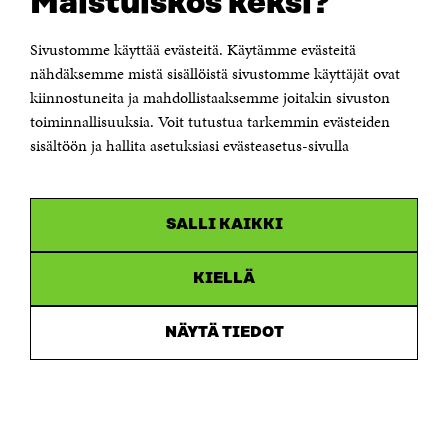
Maistuiskos keksi?
KONTAKTA OSS
Jubileumsfonden för Finlands självständighet Sitra
Sivustomme käyttää evästeitä. Käytämme evästeitä
Östersjögatan 11–13, PB 160,
nähdäksemme mistä sisällöistä sivustomme käyttäjät ovat
00181 Helsingfors
kiinnostuneita ja mahdollistaaksemme joitakin sivuston
Tfn +358 294 618 991
toiminnallisuuksia. Voit tutustua tarkemmin evästeiden
Personalens e-postadresser har formen:
sisältöön ja hallita asetuksiasi evästeasetus-sivulla
fornamn.efternamn@sitra.fi
KANALER
SALLI KAIKKI
Facebook
Öppnas
i
Linkedin
ett
KIELLÄ
Öppnas
nytt
i
fönster
Youtube
ett
Öppnas
NÄYTÄ TIEDOT
nytt
i
fönster
Instagram
ett
Öppnas
nytt
i
fönster
ett
nytt
fönster