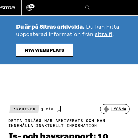
Gå
SV
direkt
Ändra
Sök
webbplatsens
till
språk
innehållet
Du är på Sitras arkivsida.
Du kan hitta
uppdaterad information från
sitra.fi
.
NYA WEBBPLATS
Beräknad
3 min
LYSSNA
ARCHIVED
läsningstid
DETTA INLÄGG HAR ARKIVERATS OCH KAN
INNEHÅLLA INAKTUELLT INFORMATION
Is- och havsrapport: 10