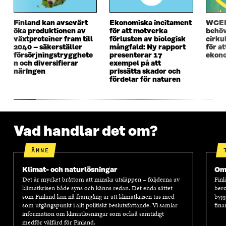
Ö
N
Ö
N
N
S
N
S
S
T
S
T
Finland kan avsevärt
Ekonomiska incitament
WCEF
T
E
T
E
öka produktionen av
för att motverka
behöv
E
R
E
R
växtproteiner fram till
förlusten av biologisk
cirku
R
R
2040 – säkerställer
mångfald: Ny rapport
för a
försörjningstrygghete
presenterar 17
ekono
n och diversifierar
exempel på att
näringen
prissätta skador och
fördelar för naturen
Vad handlar det om?
ÄMNE
Klimat- och naturlösningar
Oms
Det är mycket bråttom att minska utsläppen – följderna av
Finl
klimatkrisen både syns och känns redan. Det enda sättet
bero
som Finland kan nå framgång är att klimatkrisen tas med
bygg
som utgångspunkt i allt politiskt beslutsfattande. Vi samlar
fina
information om klimatlösningar som också samtidigt
medför välfärd för Finland.