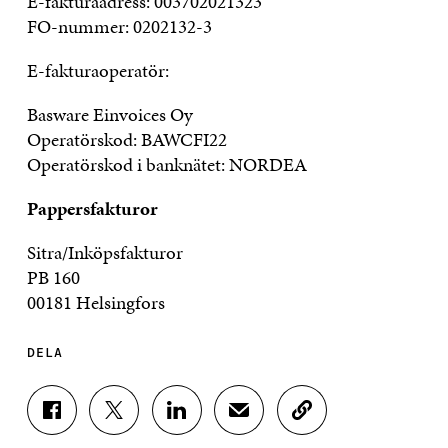
E-fakturaadress: 003702021323
FO-nummer: 0202132-3
E-fakturaoperatör:
Basware Einvoices Oy
Operatörskod: BAWCFI22
Operatörskod i banknätet: NORDEA
Pappersfakturor
Sitra/Inköpsfakturor
PB 160
00181 Helsingfors
DELA
D
D
D
D
K
E
E
E
E
O