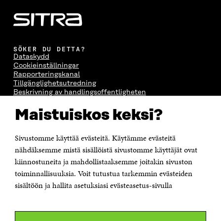
SÖKER DU DETTA?
Dataskydd
Cookieinställningar
Rapporteringskanal
Tillgänglighetsutredning
Beskrivning av handlingsoffentligheten
Sitra's digitala kommunikation och webbtjänster
Maistuiskos keksi?
KONTAKTA OSS
Sivustomme käyttää evästeitä. Käytämme evästeitä
Jubileumsfonden för Finlands självständighet Sitra
Östersjögatan 11–13, PB 160,
nähdäksemme mistä sisällöistä sivustomme käyttäjät ovat
00181 Helsingfors
kiinnostuneita ja mahdollistaaksemme joitakin sivuston
Tfn +358 294 618 991
toiminnallisuuksia. Voit tutustua tarkemmin evästeiden
Personalens e-postadresser har formen:
sisältöön ja hallita asetuksiasi evästeasetus-sivulla
fornamn.efternamn@sitra.fi
KANALER