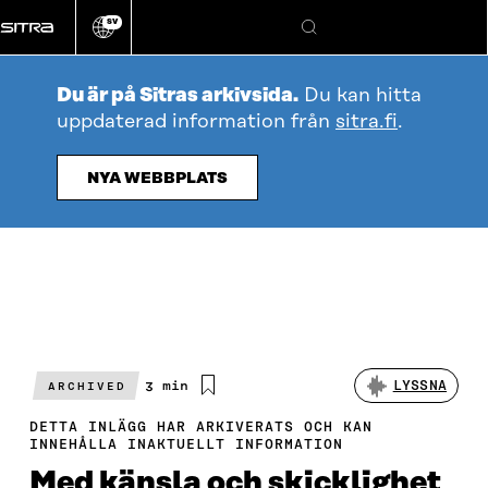
Gå
SV
direkt
Ändra
Sök
webbplatsens
till
språk
innehållet
Du är på Sitras arkivsida.
Du kan hitta
uppdaterad information från
sitra.fi
.
NYA WEBBPLATS
Beräknad
3 min
LYSSNA
ARCHIVED
läsningstid
DETTA INLÄGG HAR ARKIVERATS OCH KAN
INNEHÅLLA INAKTUELLT INFORMATION
Med känsla och skicklighet