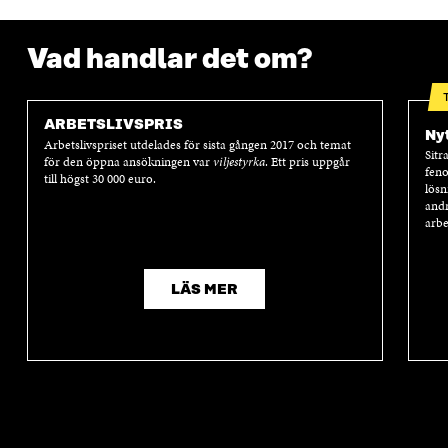
Vad handlar det om?
ARBETSLIVSPRIS
Nyt
Arbetslivspriset utdelades för sista gången 2017 och temat
Sitr
för den öppna ansökningen var
viljestyrka
. Ett pris uppgår
feno
till högst 30 000 euro.
lösn
andr
arbe
LÄS MER