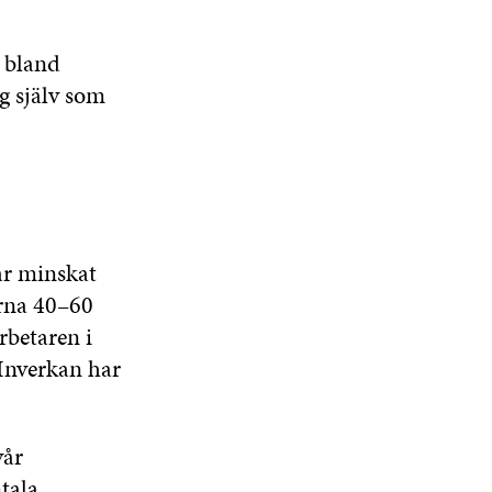
t bland
g själv som
år minskat
arna 40–60
rbetaren i
Inverkan har
vår
tala