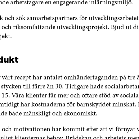
nde arbetstagare en engagerande inlärningsmiljö.
k och sök samarbetspartners för utvecklingsarbete
n och riksomfattande utvecklingsprojekt. Bjud ut di
jekt.
dukt
 vårt recept har antalet omhändertaganden på tre 
 stycken till färre än 30. Tidigare hade socialarbet
g 15. Våra klienter får mer och oftare stöd av sociala
mtidigt har kostnaderna för barnskyddet minskat. 
nde både mänskligt och ekonomiskt.
 och motivationen har kommit efter att vi förnyat 
nligt klienternas behov. Brådskan och arbetets men