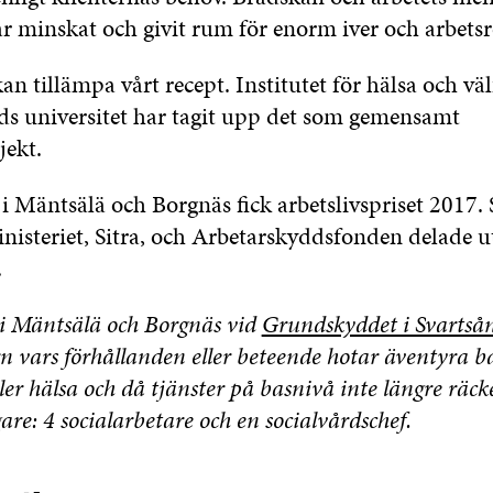
ar minskat och givit rum för enorm iver och arbetsr
n tillämpa vårt recept. Institutet för hälsa och vä
ds universitet har tagit upp det som gemensamt
jekt.
 Mäntsälä och Borgnäs fick arbetslivspriset 2017. 
isteriet, Sitra, och Arbetarskyddsfonden delade ut 
.
i Mäntsälä och Borgnäs vid
Grundskyddet i Svartså
n vars förhållanden eller beteende hotar äventyra b
er hälsa och då tjänster på basnivå inte längre räck
are: 4 socialarbetare och en socialvårdschef.