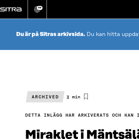
Gå
direkt
SV
Ändra
webbplatsens
till
språk
innehållet
Du är på Sitras arkivsida.
Du kan hitta uppda
ARCHIVED
Beräknad
3 min
läsningstid
DETTA INLÄGG HAR ARKIVERATS OCH KAN 
Miraklet i Mäntsälä