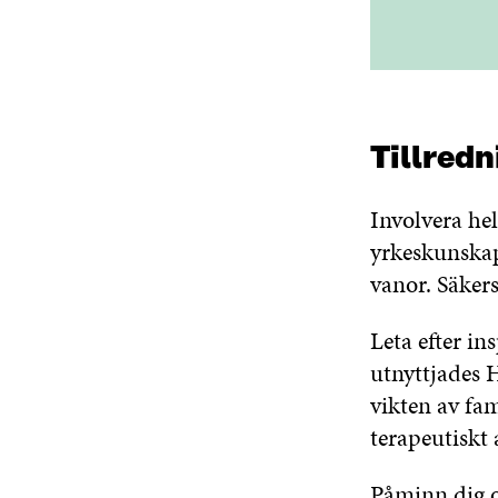
Tillredn
Involvera hel
yrkeskunskap
vanor. Säkers
Leta efter in
utnyttjades 
vikten av fam
terapeutiskt 
Påminn dig of