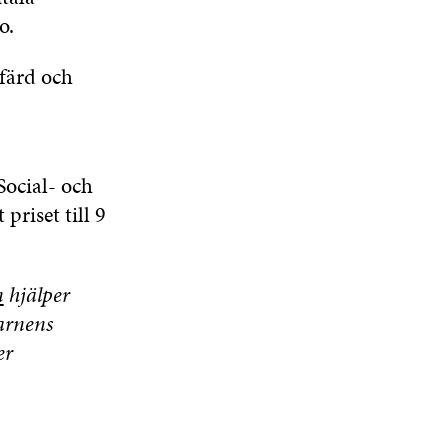
o.
lfärd och
Social- och
priset till 9
n
hjälper
arnens
er