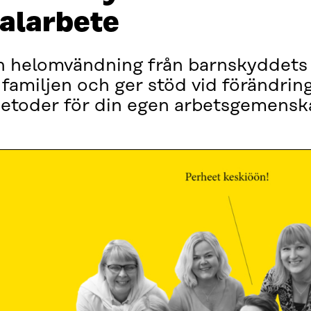
alarbete
en helomvändning från barnskyddets
 familjen och ger stöd vid förändri
metoder för din egen arbetsgemensk