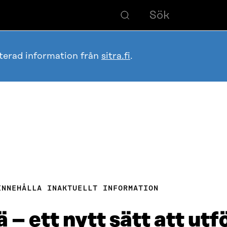
terad information från
sitra.fi
.
INNEHÅLLA INAKTUELLT INFORMATION
 – ett nytt sätt att utf