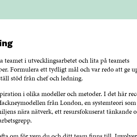
ing
a teamet i utvecklingsarbetet och lita på teamets
er. Formulera ett tydligt mål och var redo att ge 
täll stöd från chef och ledning.
spiration i olika modeller och metoder. I det här rec
Hackneymodellen från London, en systemteori som
iljens nära nätverk, ett resursfokuserat tänkande o
arbetsgrepp.
ta om för vem du och ditt team finns till. Involver