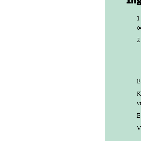
Ing
1
o
2
E
K
v
E
V