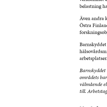
belastning h
Även andra ka
Östra Finlan
forskningsob
Barnskyddet i
hälsovårdsmin
arbetsplatser
Barnskyddet 
områdets bar
välmående ell
till.
Arbetstag