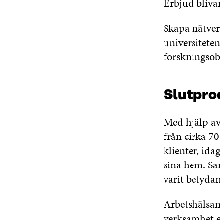
Erbjud bliva
Skapa nätver
universitete
forskningsob
Slutpro
Med hjälp av
från cirka 70
klienter, ida
sina hem. Sa
varit betyda
Arbetshälsan
verksamhet e