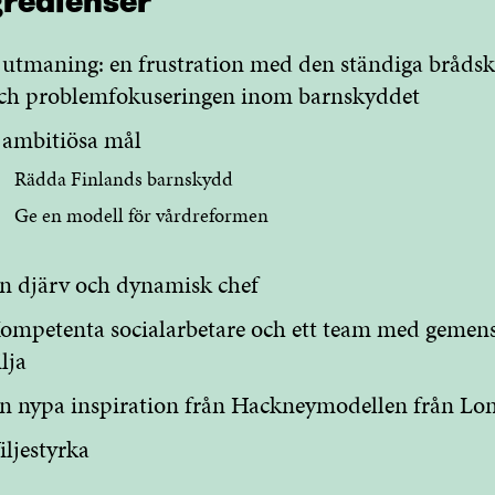
redienser
 utmaning: en frustration med den ständiga bråds
ch problemfokuseringen inom barnskyddet
 ambitiösa mål
Rädda Finlands barnskydd
Ge en modell för vårdreformen
n djärv och dynamisk chef
ompetenta socialarbetare och ett team med geme
ilja
n nypa inspiration från Hackneymodellen från Lo
iljestyrka