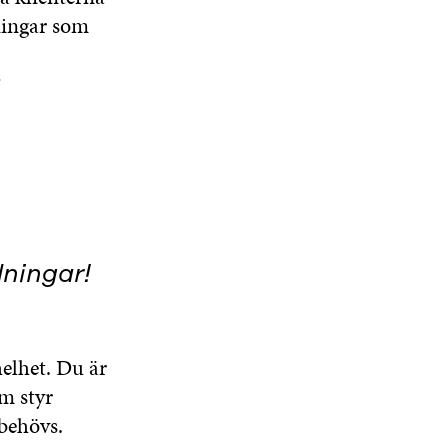
sningar som
?
ningar!
elhet. Du är
m styr
 behövs.