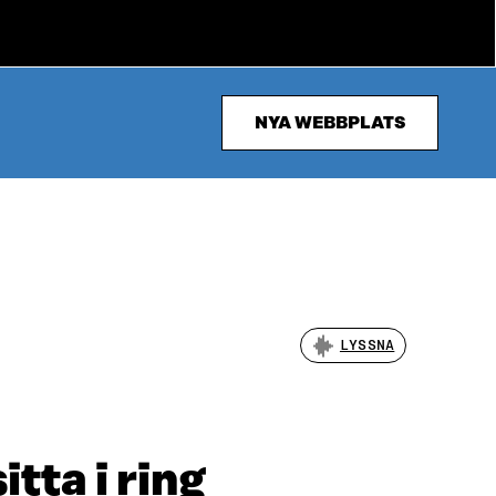
NYA WEBBPLATS
LYSSNA
tta i ring