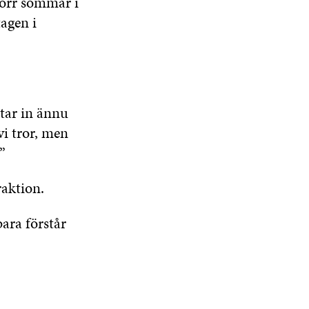
torr sommar i
agen i
star in ännu
vi tror, men
”
raktion.
ara förstår