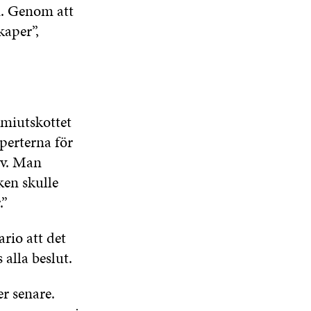
n. Genom att
kaper”,
omiutskottet
xperterna för
iv. Man
ken skulle
.”
ario att det
alla beslut.
er senare.