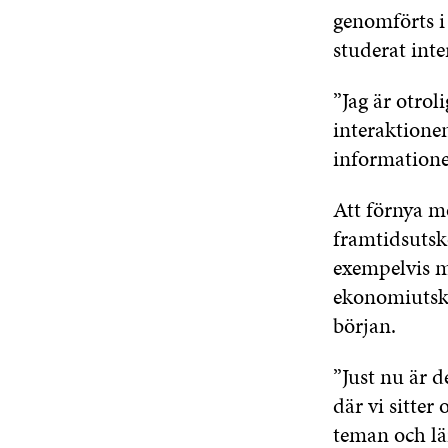
genomförts i
studerat int
”Jag är otroli
interaktione
informatione
Att förnya mö
framtidsutsk
exempelvis m
ekonomiutsko
början.
”Just nu är d
där vi sitter 
teman och lä