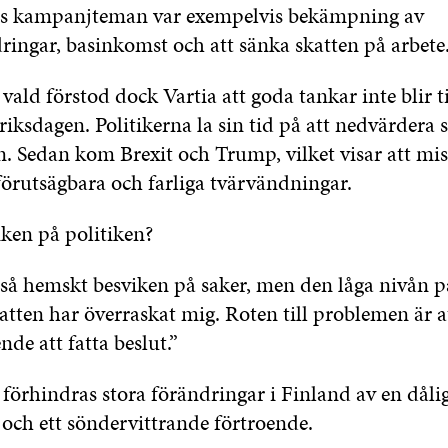
ns kampanjteman var exempelvis bekämpning av
ringar, basinkomst och att sänka skatten på arbete
vald förstod dock Vartia att goda tankar inte blir t
riksdagen. Politikerna la sin tid på att nedvärdera s
n. Sedan kom Brexit och Trump, vilket visar att mis
l oförutsägbara och farliga tvärvändningar.
iken på politiken?
e så hemskt besviken på saker, men den låga nivån 
atten har överraskat mig. Roten till problemen är at
nde att fatta beslut.”
 förhindras stora förändringar i Finland av en dåli
 och ett söndervittrande förtroende.