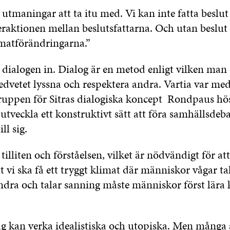
 utmaningar att ta itu med. Vi kan inte fatta beslut
eraktionen mellan beslutsfattarna. Och utan beslut 
matförändringarna.”
ialogen in. Dialog är en metod enligt vilken man 
dvetet lyssna och respektera andra. Vartia var med
ruppen för Sitras dialogiska koncept Rondpaus hö
t utveckla ett konstruktivt sätt att föra samhällsde
ill sig.
tilliten och förståelsen, vilket är nödvändigt för att
tt vi ska få ett tryggt klimat där människor vågar tal
andra och talar sanning måste människor först lära
lag kan verka idealistiska och utopiska. Men många