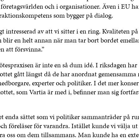
 företagsvärlden och i organisationer. Även i EU h
eraktionskompetens som bygger på dialog.
gt intresserad av att vi sitter i en ring. Kvaliteten på
n blir en helt annan när man tar bort bordet emell
n att försvinna.”
tespraxisen är inte en så dum idé. I riksdagen har
ottet gått längst då de har anordnat gemensamm
edborgare, experter och politiker. I det mer konser
ttet, som Vartia är med i, befinner man sig fortfar
et enda sättet som vi politiker sammanträder på ru
och föreläser för varandra. Istället kunde vi välja ut
ra oss om dem tillsammans. Man kunde ha en extern