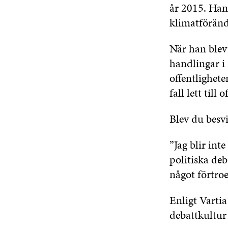
år 2015. Ha
klimatföränd
När han blev 
handlingar i 
offentlighete
fall lett til
Blev du besv
”Jag blir int
politiska deb
något förtroe
Enligt Vartia
debattkultur