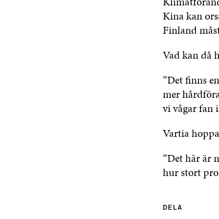
Klimatföränd
Kina kan orsa
Finland måst
Vad kan då 
”Det finns en
mer hårdföra
vi vågar fan 
Vartia hoppas
”Det här är n
hur stort pro
DELA