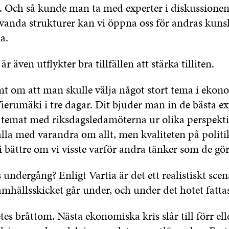
 Och så kunde man ta med experter i diskussione
vanda strukturer kan vi öppna oss för andras kuns
a.
är även utflykter bra tillfällen att stärka tilliten.
mt om att man skulle välja något stort tema i ekon
Vierumäki i tre dagar. Dit bjuder man in de bästa e
a temat med riksdagsledamöterna ur olika perspekt
lla med varandra om allt, men kvaliteten på politi
i bättre om vi visste varför andra tänker som de gör
undergång? Enligt Vartia är det ett realistiskt scen
hällsskicket går under, och under det hotet fattas 
tes bråttom. Nästa ekonomiska kris slår till förr ell