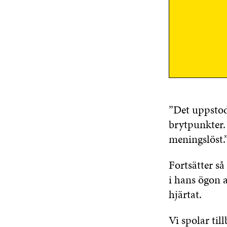
”Det uppstod
brytpunkter. 
meningslöst.
Fortsätter så
i hans ögon 
hjärtat.
Vi spolar til