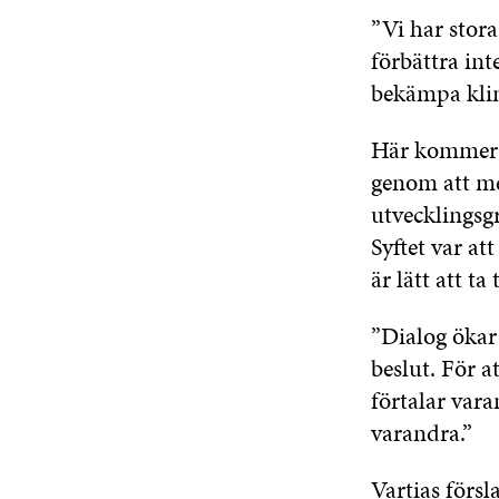
”Vi har stora
förbättra int
bekämpa kli
Här kommer d
genom att me
utvecklingsg
Syftet var at
är lätt att ta t
”Dialog ökar 
beslut. För a
förtalar var
varandra.”
Vartias förs