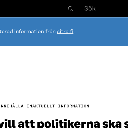
terad information från
sitra.fi
.
INNEHÅLLA INAKTUELLT INFORMATION
l att politikerna ska si