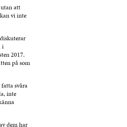
F
S
T
S
 utan att
Ö
T
E
T
N
E
R
E
kan vi inte
S
R
R
T
E
R
diskuterar
 i
sten 2017.
batten på som
 fatta svåra
a, inte
 känna
 av dem har