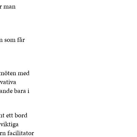
ar man
an som får
a möten med
vativa
ande bara i
nt ett bord
 viktiga
 facilitator