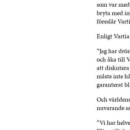
som var med.
bryta med in
föreslår Varti
Enligt Vartia 
”Jag har drö
och åka till 
att diskuter
måste inte hå
garanterat bl
Och världens 
nuvarande sam
”Vi har helve