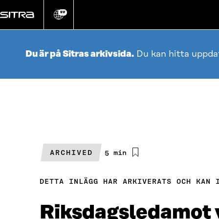
Gå
direkt
SV
Ändra
webbplatsens
till
språk
innehållet
Du är på Sitras arkivsida.
Du kan hitta uppda
ARCHIVED
Beräknad
5 min
läsningstid
DETTA INLÄGG HAR ARKIVERATS OCH KAN 
Riksdagsledamot vil