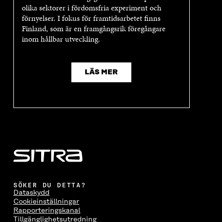
Y
T
Y
T
olika sektorer i fördomsfria experiment och
T
T
T
T
förnyelser. I fokus för framtidsarbetet finns
T
F
T
F
Finland, som är en framgångsrik föregångare
F
Ö
F
Ö
Ö
N
Ö
N
inom hållbar utveckling.
N
S
N
S
S
T
S
T
T
E
T
E
E
R
E
R
LÄS MER
R
R
SÖKER DU DETTA?
Dataskydd
Cookieinställningar
Rapporteringskanal
Tillgänglighetsutredning