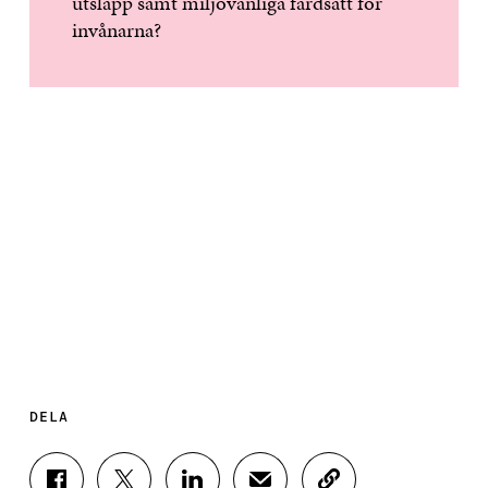
utsläpp samt miljövänliga färdsätt för
invånarna?
DELA
D
D
D
D
K