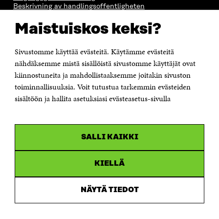
Beskrivning av handlingsoffentligheten
Sitra's digitala kommunikation och webbtjänster
Maistuiskos keksi?
KONTAKTA OSS
Sivustomme käyttää evästeitä. Käytämme evästeitä
Jubileumsfonden för Finlands självständighet Sitra
Östersjögatan 11–13, PB 160,
nähdäksemme mistä sisällöistä sivustomme käyttäjät ovat
00181 Helsingfors
kiinnostuneita ja mahdollistaaksemme joitakin sivuston
Tfn +358 294 618 991
toiminnallisuuksia. Voit tutustua tarkemmin evästeiden
Personalens e-postadresser har formen:
sisältöön ja hallita asetuksiasi evästeasetus-sivulla
fornamn.efternamn@sitra.fi
KANALER
SALLI KAIKKI
Facebook
Öppnas
i
Linkedin
ett
KIELLÄ
Öppnas
nytt
i
fönster
Youtube
ett
Öppnas
NÄYTÄ TIEDOT
nytt
i
fönster
Instagram
ett
Öppnas
nytt
i