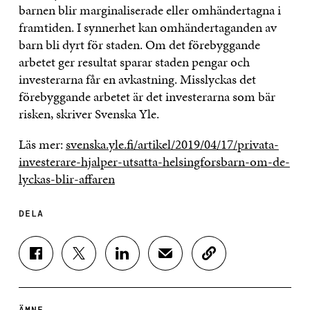
barnen blir marginaliserade eller omhändertagna i
framtiden. I synnerhet kan omhändertaganden av
barn bli dyrt för staden. Om det förebyggande
arbetet ger resultat sparar staden pengar och
investerarna får en avkastning. Misslyckas det
förebyggande arbetet är det investerarna som bär
risken, skriver Svenska Yle.
Läs mer:
svenska.yle.fi/artikel/2019/04/17/privata-
investerare-hjalper-utsatta-helsingforsbarn-om-de-
lyckas-blir-affaren
DELA
D
D
D
D
K
E
E
E
E
O
L
L
L
L
P
A
A
A
A
I
P
P
P
V
E
ÄMNE