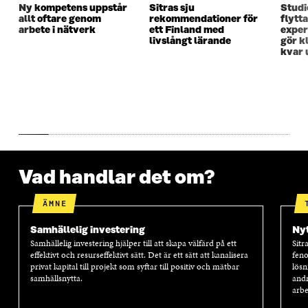
Ny kompetens uppstår
Sitras sju
Studi
N
S
N
S
allt oftare genom
rekommendationer för
flytt
S
T
S
T
arbete i nätverk
ett Finland med
exper
T
E
T
E
livslångt lärande
gör kl
E
R
E
R
kvar 
R
R
Vad handlar det om?
ÄMNE
Samhällelig investering
Nyt
Samhällelig investering hjälper till att skapa välfärd på ett
Sitr
effektivt och resurseffektivt sätt. Det är ett sätt att kanalisera
feno
privat kapital till projekt som syftar till positiv och mätbar
lösn
samhällsnytta.
andr
arbe