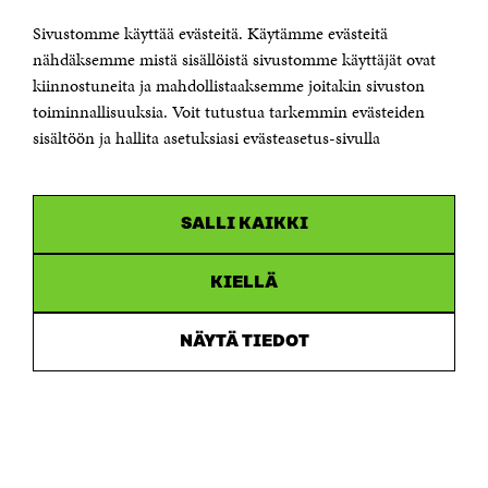
KONTAKTA OSS
Jubileumsfonden för Finlands självständighet Sitra
Sivustomme käyttää evästeitä. Käytämme evästeitä
Östersjögatan 11–13, PB 160,
nähdäksemme mistä sisällöistä sivustomme käyttäjät ovat
00181 Helsingfors
kiinnostuneita ja mahdollistaaksemme joitakin sivuston
Tfn +358 294 618 991
toiminnallisuuksia. Voit tutustua tarkemmin evästeiden
Personalens e-postadresser har formen:
sisältöön ja hallita asetuksiasi evästeasetus-sivulla
fornamn.efternamn@sitra.fi
KANALER
SALLI KAIKKI
Facebook
Öppnas
i
Linkedin
ett
KIELLÄ
Öppnas
nytt
i
fönster
Youtube
ett
Öppnas
NÄYTÄ TIEDOT
nytt
i
fönster
Instagram
ett
Öppnas
nytt
i
fönster
ett
nytt
fönster