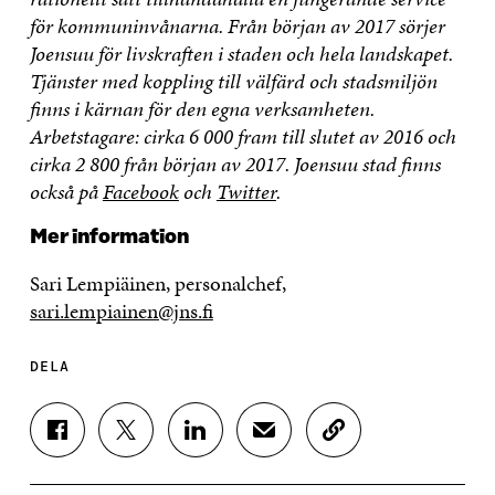
för kommuninvånarna.
Från början av 2017 sörjer
Joensuu för livskraften i staden och hela landskapet.
Tjänster med koppling till välfärd och stadsmiljön
finns i kärnan för den egna verksamheten.
Arbetstagare: cirka 6 000 fram till slutet av 2016 och
cirka 2 800 från början av 2017. Joensuu stad finns
också på
Facebook
och
Twitter
.
Mer information
Sari Lempiäinen, personalchef,
sari.lempiainen@jns.fi
DELA
D
D
D
D
K
E
E
E
E
O
L
L
L
L
P