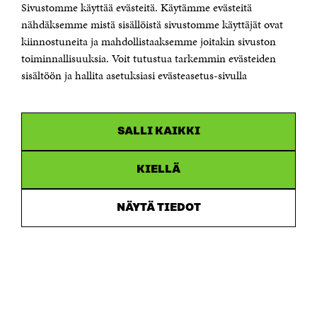
Jubileumsfonden för Finlands självständighet Sitra
Sivustomme käyttää evästeitä. Käytämme evästeitä
Östersjögatan 11–13, PB 160,
nähdäksemme mistä sisällöistä sivustomme käyttäjät ovat
00181 Helsingfors
kiinnostuneita ja mahdollistaaksemme joitakin sivuston
Tfn +358 294 618 991
toiminnallisuuksia. Voit tutustua tarkemmin evästeiden
Personalens e-postadresser har formen:
sisältöön ja hallita asetuksiasi evästeasetus-sivulla
fornamn.efternamn@sitra.fi
KANALER
SALLI KAIKKI
Facebook
Öppnas
i
Linkedin
ett
KIELLÄ
Öppnas
nytt
i
fönster
Youtube
ett
Öppnas
NÄYTÄ TIEDOT
nytt
i
fönster
Instagram
ett
Öppnas
nytt
i
fönster
ett
nytt
fönster