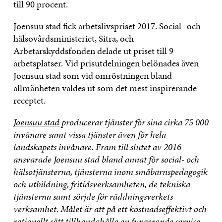
till 90 procent.
Joensuu stad fick arbetslivspriset 2017. Social- och
hälsovårdsministeriet, Sitra, och
Arbetarskyddsfonden delade ut priset till 9
arbetsplatser. Vid prisutdelningen belönades även
Joensuu stad som vid omröstningen bland
allmänheten valdes ut som det mest inspirerande
receptet.
Joensuu stad
producerar tjänster för sina cirka 75 000
invånare samt vissa tjänster även för hela
landskapets invånare.
Fram till slutet av 2016
ansvarade Joensuu stad bland annat för social- och
hälsotjänsterna, tjänsterna inom småbarnspedagogik
och utbildning, fritidsverksamheten, de tekniska
tjänsterna samt sörjde för räddningsverkets
verksamhet.
Målet är att på ett kostnadseffektivt och
rationellt sätt tillhandahålla en fungerande service