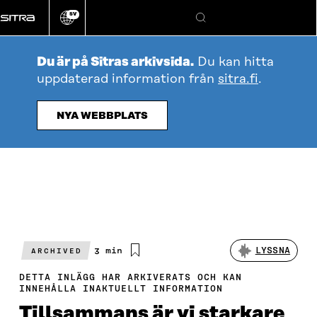
Gå
SV
direkt
Ändra
Sök
webbplatsens
till
språk
innehållet
Du är på Sitras arkivsida.
Du kan hitta
uppdaterad information från
sitra.fi
.
NYA WEBBPLATS
Beräknad
3 min
LYSSNA
ARCHIVED
läsningstid
DETTA INLÄGG HAR ARKIVERATS OCH KAN
INNEHÅLLA INAKTUELLT INFORMATION
Tillsammans är vi starkare