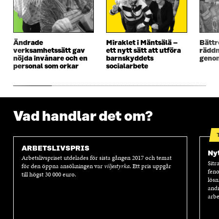
F
Ö
F
Ö
Ö
N
Ö
N
N
S
N
S
S
T
S
T
T
E
T
E
Ändrade
Miraklet i Mäntsälä –
Bättr
E
R
E
R
verksamhetssätt gav
ett nytt sätt att utföra
räddn
R
R
nöjda invånare och en
barnskyddets
genom
personal som orkar
socialarbete
Vad handlar det om?
ARBETSLIVSPRIS
Nyt
Arbetslivspriset utdelades för sista gången 2017 och temat
Sitr
för den öppna ansökningen var
viljestyrka
. Ett pris uppgår
feno
till högst 30 000 euro.
lösn
andr
arbe