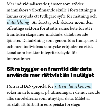
Mer individualiserade tjänster som stöder
människors välbefinnande skulle i fortsättningen
kunna erbjuda ett tydligare syfte för mätning och
datade
datadelning
. Av företag och aktörer inom den
offentliga sektorn förutsätts samarbete för att i
framtiden skapa mer inriktade, databaserade
tjänster. Datadelning som genomförs transparent
och med individens samtycke erbjuder en etisk
kanal som beaktar integritetsskydd för
innovationer.
Sitra bygger en framtid där data
används mer rättvist än i nuläget
I Sitras
IHAN-projekt
för
rättvis
rättvis dataekonomi
söker man lösningar på utmaningar i de nuvarande
dataekonomi
affärsmodellerna som utnyttjar data. Målet är
särskilt att förbättra europeiska företags