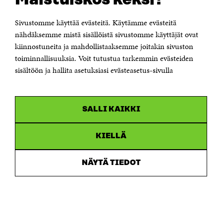
KONTAKTA OSS
Sivustomme käyttää evästeitä. Käytämme evästeitä
Jubileumsfonden för Finlands självständighet Sitra
nähdäksemme mistä sisällöistä sivustomme käyttäjät ovat
Östersjögatan 11–13, PB 160,
00181 Helsingfors
kiinnostuneita ja mahdollistaaksemme joitakin sivuston
Tfn +358 294 618 991
toiminnallisuuksia. Voit tutustua tarkemmin evästeiden
sisältöön ja hallita asetuksiasi evästeasetus-sivulla
Personalens e-postadresser har formen:
fornamn.efternamn@sitra.fi
KANALER
SALLI KAIKKI
Facebook
Öppnas
i
KIELLÄ
Linkedin
ett
Öppnas
nytt
i
fönster
Youtube
ett
NÄYTÄ TIEDOT
Öppnas
nytt
i
fönster
Instagram
ett
Öppnas
nytt
i
fönster
ett
nytt
fönster