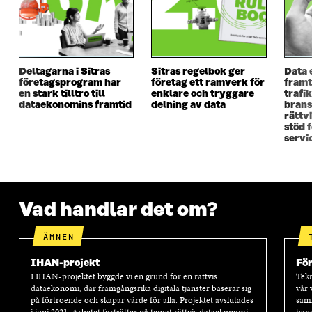
N
Y
N
Y
Y
T
Y
T
T
T
T
T
T
F
T
F
F
Ö
F
Ö
Ö
N
Ö
N
Deltagarna i Sitras
Sitras regelbok ger
Data 
N
S
N
S
företagsprogram har
företag ett ramverk för
framt
S
T
S
T
en stark tilltro till
enklare och tryggare
trafi
T
E
T
E
dataekonomins framtid
delning av data
brans
E
R
E
R
rättv
R
R
stöd 
servi
Vad handlar det om?
ÄMNEN
IHAN-projekt
Fö
I IHAN-projektet byggde vi en grund för en rättvis
Tekn
dataekonomi, där framgångsrika digitala tjänster baserar sig
vår 
på förtroende och skapar värde för alla. Projektet avslutades
samh