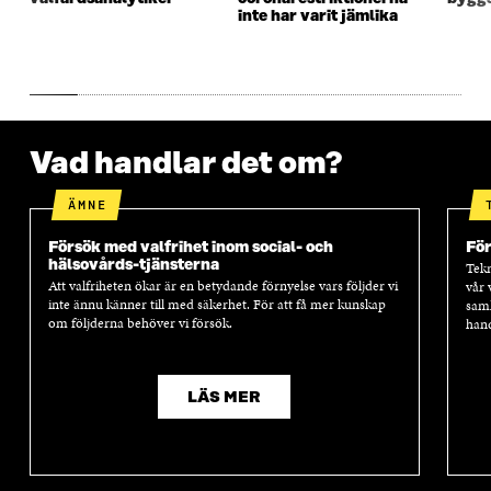
T
E
T
E
inte har varit jämlika
E
R
E
R
R
R
Vad handlar det om?
ÄMNE
Försök med valfrihet inom social- och
Fö
hälsovårds-tjänsterna
Tekn
Att valfriheten ökar är en betydande förnyelse vars följder vi
vår 
inte ännu känner till med säkerhet. För att få mer kunskap
samh
om följderna behöver vi försök.
hand
LÄS MER