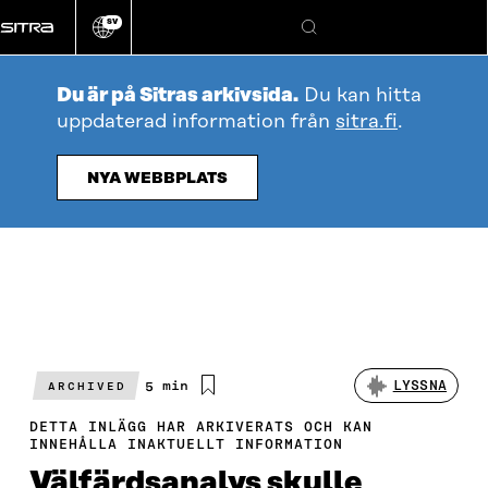
Gå
SV
direkt
Ändra
Sök
webbplatsens
till
språk
innehållet
Du är på Sitras arkivsida.
Du kan hitta
uppdaterad information från
sitra.fi
.
NYA WEBBPLATS
Beräknad
5 min
LYSSNA
ARCHIVED
läsningstid
DETTA INLÄGG HAR ARKIVERATS OCH KAN
INNEHÅLLA INAKTUELLT INFORMATION
Välfärdsanalys skulle