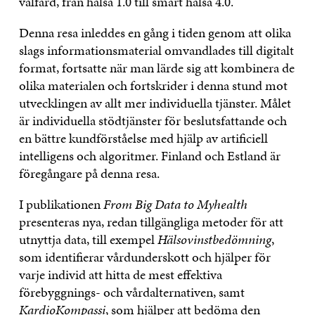
välfärd, från hälsa 1.0 till smart hälsa 4.0.
Denna resa inleddes en gång i tiden genom att olika
slags informationsmaterial omvandlades till digitalt
format, fortsatte när man lärde sig att kombinera de
olika materialen och fortskrider i denna stund mot
utvecklingen av allt mer individuella tjänster. Målet
är individuella stödtjänster för beslutsfattande och
en bättre kundförståelse med hjälp av artificiell
intelligens och algoritmer. Finland och Estland är
föregångare på denna resa.
I publikationen
From Big Data to Myhealth
presenteras nya, redan tillgängliga metoder för att
utnyttja data, till exempel
Hälsovinstbedömning
,
som identifierar vårdunderskott och hjälper för
varje individ att hitta de mest effektiva
förebyggnings- och vårdalternativen, samt
KardioKompassi
, som hjälper att bedöma den