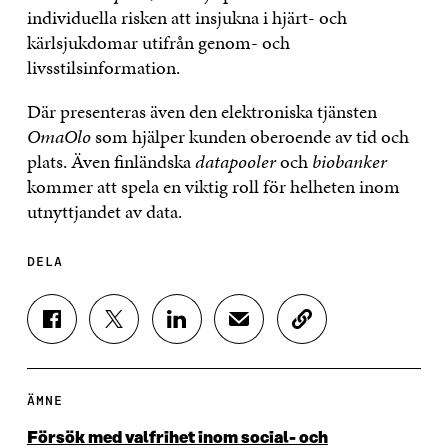
individuella risken att insjukna i hjärt- och
kärlsjukdomar utifrån genom- och
livsstilsinformation.
Där presenteras även den elektroniska tjänsten
OmaOlo
som hjälper kunden oberoende av tid och
plats. Även finländska
datapooler
och
biobanker
kommer att spela en viktig roll för helheten inom
utnyttjandet av data.
DELA
D
D
D
D
K
E
E
E
E
O
L
L
L
L
P
A
A
A
A
I
P
P
P
V
E
ÄMNE
Å
Å
Å
I
R
F
T
L
A
A
Försök med valfrihet inom social- och