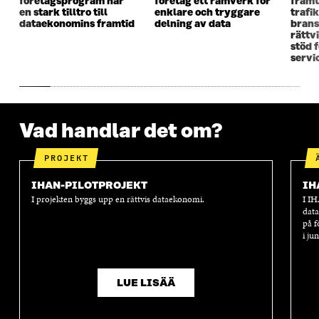
T
F
T
F
företagsprogram har
företag ett ramverk för
framt
en stark tilltro till
enklare och tryggare
trafi
F
Ö
F
Ö
dataekonomins framtid
delning av data
brans
Ö
N
Ö
N
rättv
N
S
N
S
stöd 
S
T
S
T
servi
T
E
T
E
E
R
E
R
R
R
Vad handlar det om?
PROJEKT
IHAN-PILOTPROJEKT
IH
I projekten byggs upp en rättvis dataekonomi.
I IH
data
på f
i ju
LUE LISÄÄ