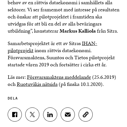
behov av en rättvis dataekonomi i samhällets alla
sektorer. Vi ser framemot med intresse på resultaten
och önskar att pilotprojektet i framtiden ska
utvidgas för att bli en del av alla beväringars
utbildning”, konstaterar
Markus Kalliola
från Sitra.
Samarbetsprojektet är ett av Sitras
IHAN-
pilotprojekt
inom rättvis dataekonomi.
Försvarsmaktens, Suuntos och Tietos pilotprojekt
startade våren 2019 och fortsätter i cirka ett år.
Läs mer:
Försvarsmaktens meddelande
(25.6.2019)
och
Ruotuväkis nätsida
(på finska 10.1.2020).
DELA
D
D
D
D
K
E
E
E
E
O
L
L
L
L
P