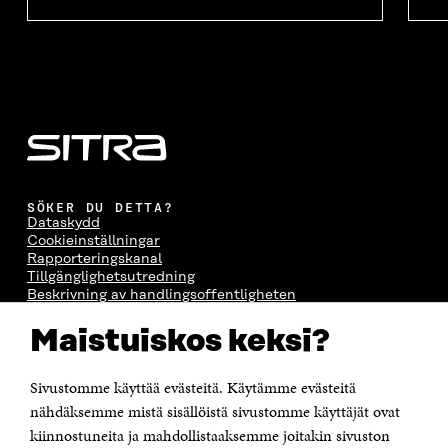
SÖKER DU DETTA?
Dataskydd
Cookieinställningar
Rapporteringskanal
Tillgänglighetsutredning
Beskrivning av handlingsoffentligheten
Sitra's digitala kommunikation och webbtjänster
Maistuiskos keksi?
KONTAKTA OSS
Jubileumsfonden för Finlands självständighet Sitra
Sivustomme käyttää evästeitä. Käytämme evästeitä
Östersjögatan 11–13, PB 160,
nähdäksemme mistä sisällöistä sivustomme käyttäjät ovat
00181 Helsingfors
kiinnostuneita ja mahdollistaaksemme joitakin sivuston
Tfn +358 294 618 991