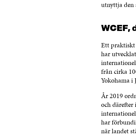
utnyttja den
WCEF, d
Ett praktisk
har utveckl
internatione
från cirka 10
Yokohama i 
År 2019 ordn
och därefter
internatione
har förbundit
när landet s