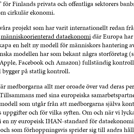
” för Finlands privata och offentliga sektorers ban
om cirkulär ekonomi.
våra projekt som har varit internationellt redan fr
d
människoorienterad dataekonomi
där Europa har
skapa en helt ny modell för människors hantering a
ska modellen har som bekant några storföretag (
 Apple, Facebook och Amazon) fullständig kontrol
bygger på statlig kontroll.
n är medborgarna allt mer oroade över vad deras pe
. Tillsammans med sina europeiska samarbetspartne
 modell som utgår från att medborgarna själva kont
 uppgifter och för vilka syften. Om och när vi lyc
vi en ny europeisk IHAN-standard för dataekonom
ch som förhoppningsvis sprider sig till andra håll