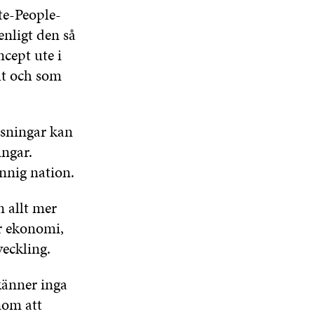
te-People-
E
R
enligt den så
ncept ute i
lt och som
ösningar kan
ingar.
nnig nation.
n allt mer
är ekonomi,
eckling.
känner inga
nom att