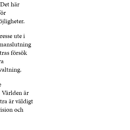
 Det här
för
jligheter.
esse ute i
manslutning
tras försök
ra
valtning.
e
. Världen är
ra är väldigt
ision och