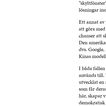
”skyltfönster
lösningar in
Ett annat av 
att göra me
chanser att 
Den amerikan
dvs. Google,
Kinas modell 
I båda falle
används till
utvecklat en
som får deras
här, skapar 
demokratisk o