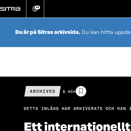
Gå
direkt
SV
Ändra
webbplatsens
till
språk
innehållet
Du är på Sitras arkivsida.
Du kan hitta uppda
ARCHIVED
Beräknad
5 min
läsningstid
DETTA INLÄGG HAR ARKIVERATS OCH KAN 
Ett internationellt