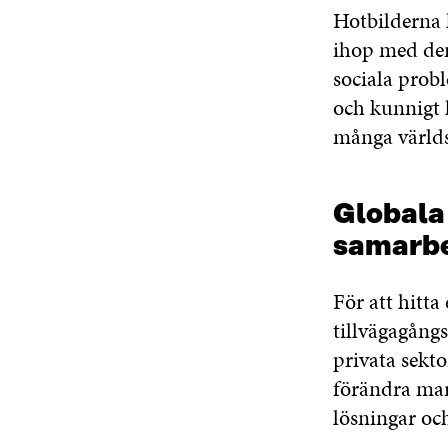
Hotbilderna h
ihop med dem
sociala prob
och kunnigt 
många värld
Globala
samarb
För att hitta
tillvägagång
privata sekt
förändra mar
lösningar oc