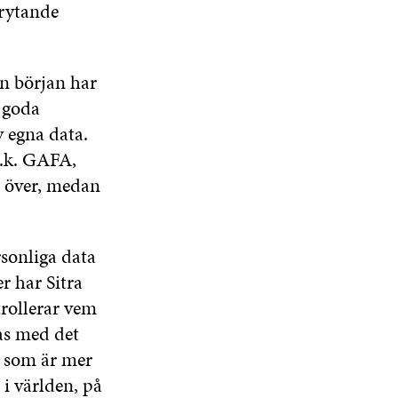
brytande
ån början har
 goda
v egna data.
s.k. GAFA,
l över, medan
rsonliga data
r har Sitra
rollerar vem
kas med det
i som är mer
 i världen, på