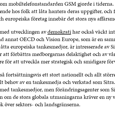
om mobiltelefonstandarden GSM gjorde i tiderna.
ende hos folk att låta hantera deras uppgifter, och 
h europeiska företag innebär det stora nya affärsmö
e med utvecklingen av
demokrati
har också väckt intr
and annat OECD och Vision Europe, som är en sam
åtta europeiska tankesmedjor, är intresserade av Si
 att förbättra medborgarnas delaktighet och av vå
 för att utveckla mer strategisk och smidigare för
så fortsättningsvis ett stort nationellt och allt störr
llt behov av en tankesmedja och verkstad som Sitra
med tankesmedjor, men förändringsagenter som Sit
en om de stora globala utmaningarna kräver en ny v
k över sektors- och landsgränserna.