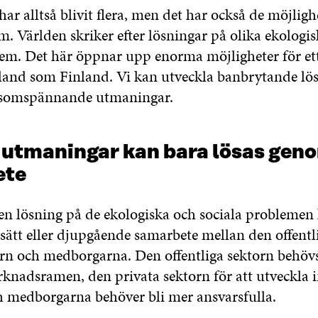
ar alltså blivit flera, men det har också de möjlig
. Världen skriker efter lösningar på olika ekologi
lem. Det här öppnar upp enorma möjligheter för ett 
land som Finland. Vi kan utveckla banbrytande lö
somspännande utmaningar.
 utmaningar kan bara lösas gen
ete
 en lösning på de ekologiska och sociala problemen
ssätt eller djupgående samarbete mellan den offentl
orn och medborgarna. Den offentliga sektorn behövs
knadsramen, den privata sektorn för att utveckla 
h medborgarna behöver bli mer ansvarsfulla.