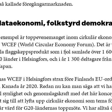
 så kallade föregångarmarknaden.
ataekonomi, folkstyrd demokra
t exempel är toppevenemanget inom cirkulär ekono
at WCEF (World Circular Economy Forum). Det är 
lla flaggskeppsprodukt som i fjol samlade över 1 60
0 länder i Helsingfors, och i år 1 300 deltagare från
Japan.
as WCEF i Helsingfors strax före Finlands EU-or
 i Kanada år 2020. Redan nu kan man säga att vi ha
ll synlighet och genomslagskraft med det här konce
 sig till att lyfta upp cirkulär ekonomi som tema fö
tår värd för G20-ländernas toppmöte. Vi har alltså 