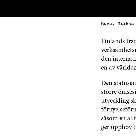
Kuva: Miikka
Finlands fram
verksamhetsmi
den internati
en av världen
Den statusen 
större ömses
utveckling s
förnyelseför
såsom en all
ger upphov ti