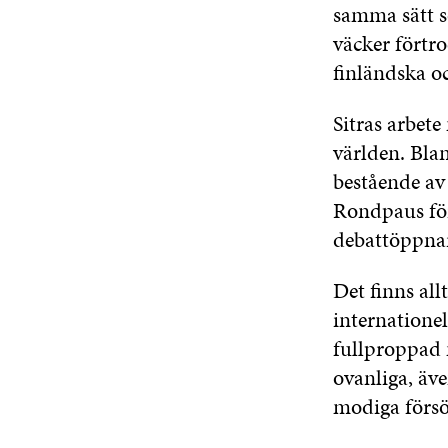
samma sätt s
väcker förtro
finländska oc
Sitras arbet
världen. Bl
bestående av 
Rondpaus för
debattöppnare
Det finns allt
internatione
fullproppad 
ovanliga, äv
modiga försö