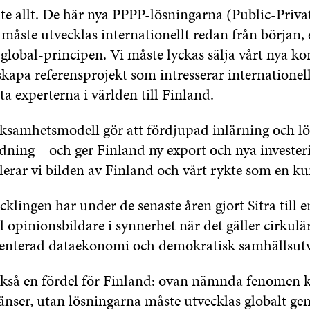
nte allt. De här nya PPPP-lösningarna (Public-Priva
måste utvecklas internationellt redan från början, 
global-principen. Vi måste lyckas sälja vårt nya ko
skapa referensprojekt som intresserar internationel
ta experterna i världen till Finland.
ksamhetsmodell gör att fördjupad inlärning och l
dning – och ger Finland ny export och nya invester
lerar vi bilden av Finland och vårt rykte som en ku
klingen har under de senaste åren gjort Sitra till e
l opinionsbildare i synnerhet när det gäller cirkul
enterad dataekonomi och demokratisk samhällsutv
ckså en fördel för Finland: ovan nämnda fenomen 
ränser, utan lösningarna måste utvecklas globalt ge