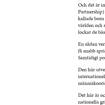
Och det är i
Partnership) 
kallade born 
världen och 
lockar de bäs
En sådan ver
få snabb spri
Samtidigt po
Den här utvec
internationel
människoori
Det här är o
nationella g