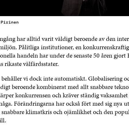
 Pirinen
gång har alltid varit väldigt beroende av den inte
ljön. Pålitliga institutioner, en konkurrenskraftig
onella handeln har under de senaste 50 åren gjort F
s rikaste välfärdsstater.
behåller vi dock inte automatiskt. Globalisering och
idigt beroende kombinerat med allt snabbare tekno
kärper konkurrensen och kräver ständig vaksamhet
måga. Förändringarna har också fört med sig nya u
t snabbare klimatkris och ojämlikhet och den pop
ll.