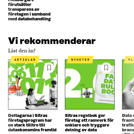
Medborgare
N
S
N
S
förutsätter
S
T
S
T
transparens av
T
E
T
E
företagen i samband
E
R
E
R
med databehandling
R
R
Vi rekommenderar
Läst den än?
ARTIKLAR
NYHETER
P
Deltagarna i Sitras
Sitras regelbok ger
Data 
företagsprogram har
företag ett ramverk för
framt
en stark tilltro till
enklare och tryggare
trafi
dataekonomins framtid
delning av data
brans