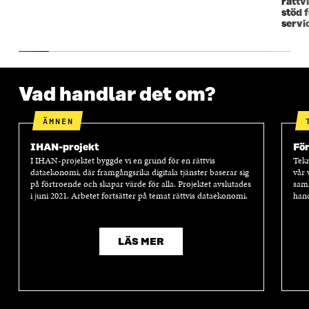
rättv
stöd 
servi
Vad handlar det om?
ÄMNEN
IHAN-projekt
Fö
I IHAN-projektet byggde vi en grund för en rättvis
Tekn
dataekonomi, där framgångsrika digitala tjänster baserar sig
vår 
på förtroende och skapar värde för alla. Projektet avslutades
samh
i juni 2021. Arbetet fortsätter på temat rättvis dataekonomi.
hand
LÄS MER