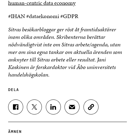
human-centric data economy
#IHAN #dataekonomi #GDPR
Sitras besökarbloggar ger röst åt framtidsaktörer
inom olika områden. Skribenterna berättar
nödvändigtvist inte om Sitras arbete/agenda, utan
mer om sina egna tankar om aktuella ärenden som
anknyter till Sitras arbete eller resultat. Jani
Koskinen är forskardoktor vid Åbo uninversitets
handelshögskolan.
DELA
D
D
D
D
K
E
E
E
E
O
L
L
L
L
P
A
A
A
A
I
P
P
P
V
E
ÄMNEN