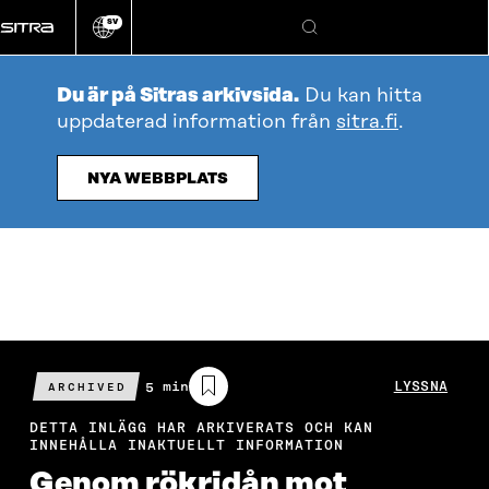
Gå
SV
direkt
Ändra
Sök
webbplatsens
till
språk
innehållet
Du är på Sitras arkivsida.
Du kan hitta
uppdaterad information från
sitra.fi
.
NYA WEBBPLATS
Beräknad
5 min
LYSSNA
ARCHIVED
läsningstid
DETTA INLÄGG HAR ARKIVERATS OCH KAN
INNEHÅLLA INAKTUELLT INFORMATION
Genom rökridån mot