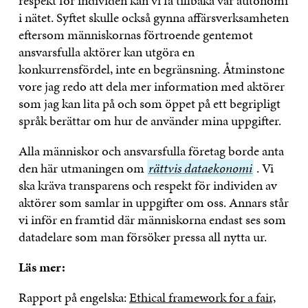
respekt för individen kan vi få tillbaka vår autonomi
i nätet. Syftet skulle också gynna affärsverksamheten
eftersom människornas förtroende gentemot
ansvarsfulla aktörer kan utgöra en
konkurrensfördel, inte en begränsning. Åtminstone
vore jag redo att dela mer information med aktörer
som jag kan lita på och som öppet på ett begripligt
språk berättar om hur de använder mina uppgifter.
Alla människor och ansvarsfulla företag borde anta
den här utmaningen om
rättvis
rättvis dataekonomi
. Vi
ska kräva transparens och respekt för individen av
dataekonomi
aktörer som samlar in uppgifter om oss. Annars står
vi inför en framtid där människorna endast ses som
datadelare som man försöker pressa all nytta ur.
Läs mer:
Rapport på engelska:
Ethical framework for a fair,