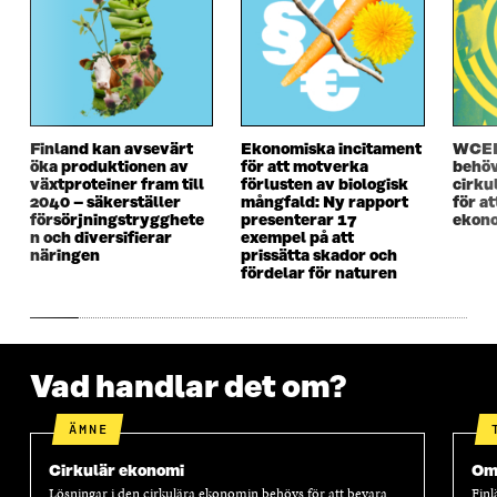
N
Y
N
Y
Y
T
Y
T
T
T
T
T
T
F
T
F
F
Ö
F
Ö
Ö
N
Ö
N
N
S
N
S
Finland kan avsevärt
Ekonomiska incitament
WCEF
S
T
S
T
öka produktionen av
för att motverka
behöv
T
E
T
E
växtproteiner fram till
förlusten av biologisk
cirku
E
R
E
R
2040 – säkerställer
mångfald: Ny rapport
för a
R
R
försörjningstrygghete
presenterar 17
ekono
n och diversifierar
exempel på att
näringen
prissätta skador och
fördelar för naturen
Vad handlar det om?
ÄMNE
Cirkulär ekonomi
Oms
Lösningar i den cirkulära ekonomin behövs för att bevara
Finl