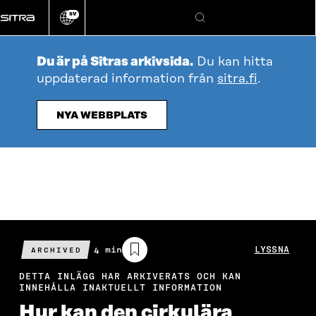
Gå
SV
direkt
Ändra
Sök
webbplatsens
till
språk
innehållet
Du är på Sitras arkivsida.
Du kan hitta
uppdaterad information från
sitra.fi
.
NYA WEBBPLATS
Beräknad
4 min
LYSSNA
ARCHIVED
läsningstid
DETTA INLÄGG HAR ARKIVERATS OCH KAN
INNEHÅLLA INAKTUELLT INFORMATION
Hur kan den cirkulära