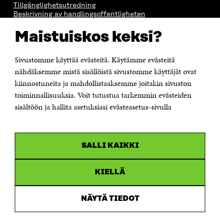
Tillgänglighetsutredning
Beskrivning av handlingsoffentligheten
Sitra's digitala kommunikation och webbtjänster
Maistuiskos keksi?
KONTAKTA OSS
Jubileumsfonden för Finlands självständighet Sitra
Sivustomme käyttää evästeitä. Käytämme evästeitä
Östersjögatan 11–13, PB 160,
nähdäksemme mistä sisällöistä sivustomme käyttäjät ovat
00181 Helsingfors
kiinnostuneita ja mahdollistaaksemme joitakin sivuston
Tfn +358 294 618 991
toiminnallisuuksia. Voit tutustua tarkemmin evästeiden
Personalens e-postadresser har formen:
sisältöön ja hallita asetuksiasi evästeasetus-sivulla
fornamn.efternamn@sitra.fi
KANALER
SALLI KAIKKI
Facebook
Öppnas
i
Linkedin
ett
KIELLÄ
Öppnas
nytt
i
fönster
Youtube
ett
Öppnas
NÄYTÄ TIEDOT
nytt
i
fönster
Instagram
ett
Öppnas