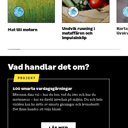
T
F
T
F
F
Ö
F
Ö
Ö
N
Ö
N
N
S
N
S
S
T
S
T
Undvik rusning i
Korta
Mat till motorn
T
E
T
E
mataffären och
livskv
E
R
E
R
impulsinköp
R
R
Vad handlar det om?
PROJEKT
100 smarta vardagsgärningar
Eftersom dina val – hur du bor, vad du äter och hur du
motionerar – har en direkt inverkan på miljön. Du och hela
världen kan ha nytta av smarta gärningar och levnadssätt.
Det finns hundra att välja bland.