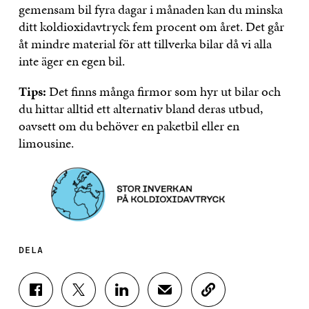
gemensam bil fyra dagar i månaden kan du minska
ditt koldioxidavtryck fem procent om året. Det går
åt mindre material för att tillverka bilar då vi alla
inte äger en egen bil.
Tips:
Det finns många firmor som hyr ut bilar och
du hittar alltid ett alternativ bland deras utbud,
oavsett om du behöver en paketbil eller en
limousine.
DELA
D
D
D
D
K
E
E
E
E
O