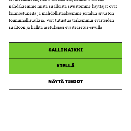
Östersjögatan 11–13, PB 160,
nähdäksemme mistä sisällöistä sivustomme käyttäjät ovat
00181 Helsingfors
kiinnostuneita ja mahdollistaaksemme joitakin sivuston
Tfn +358 294 618 991
toiminnallisuuksia. Voit tutustua tarkemmin evästeiden
Personalens e-postadresser har formen:
sisältöön ja hallita asetuksiasi evästeasetus-sivulla
fornamn.efternamn@sitra.fi
KANALER
SALLI KAIKKI
Facebook
Öppnas
i
Linkedin
ett
KIELLÄ
Öppnas
nytt
i
fönster
Youtube
ett
Öppnas
NÄYTÄ TIEDOT
nytt
i
fönster
Instagram
ett
Öppnas
nytt
i
fönster
ett
nytt
fönster