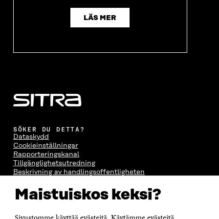
LÄS MER
SÖKER DU DETTA?
Dataskydd
Cookieinställningar
Rapporteringskanal
Tillgänglighetsutredning
Beskrivning av handlingsoffentligheten
Sitra's digitala kommunikation och webbtjänster
Maistuiskos keksi?
KONTAKTA OSS
Jubileumsfonden för Finlands självständighet Sitra
Sivustomme käyttää evästeitä. Käytämme evästeitä