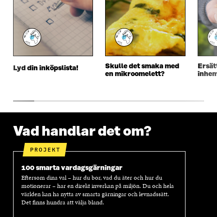
Y
T
Y
T
T
T
T
T
T
F
T
F
F
Ö
F
Ö
Ö
N
Ö
N
N
S
N
S
S
T
S
T
Skulle det smaka med
Ersät
Lyd din inköpslista!
T
E
T
E
en mikroomelett?
inhe
E
R
E
R
R
R
Vad handlar det om?
PROJEKT
100 smarta vardagsgärningar
Eftersom dina val – hur du bor, vad du äter och hur du
motionerar – har en direkt inverkan på miljön. Du och hela
världen kan ha nytta av smarta gärningar och levnadssätt.
Det finns hundra att välja bland.