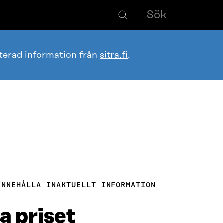
terad information från
sitra.fi
.
INNEHÅLLA INAKTUELLT INFORMATION
a priset