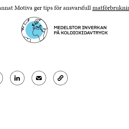
nnat Motiva ger tips för ansvarsfull
matförbrukni
D
D
K
E
E
O
L
L
P
A
A
I
P
V
E
Å
I
R
L
A
A
I
E
A
N
-
R