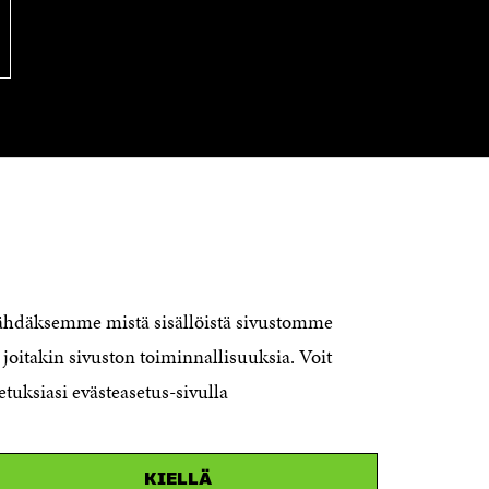
KONTAKTA OSS
Jubileumsfonden för Finlands
nähdäksemme mistä sisällöistä sivustomme
självständighet Sitra
joitakin sivuston toiminnallisuuksia. Voit
Östersjögatan 11–13, PB 160,
etuksiasi evästeasetus-sivulla
00181 Helsingfors
Tfn +358 294 618 991
KIELLÄ
Personalens e-postadresser har