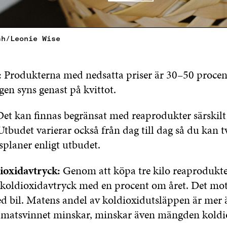
sh/Leonie Wise
:
Produkterna med nedsatta priser är 30–50 procent
en syns genast på kvittot.
Det kan finnas begränsat med reaprodukter särskil
Utbudet varierar också från dag till dag så du kan 
planer enligt utbudet.
ioxidavtryck:
Genom att köpa tre kilo reaprodukte
 koldioxidavtryck med en procent om året. Det mo
d bil. Matens andel av koldioxidutsläppen är mer 
 matsvinnet minskar, minskar även mängden koldi