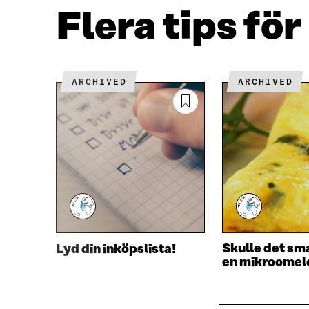
E
T
Flera tips fö
B
T
O
E
O
R
K
Ö
Ö
P
ARCHIVED
ARCHIVED
P
P
P
N
N
A
A
S
S
I
I
E
E
T
T
T
T
N
N
Y
Y
T
T
T
Skulle det s
Lyd din inköpslista!
T
F
en mikroomel
F
Ö
Ö
N
N
S