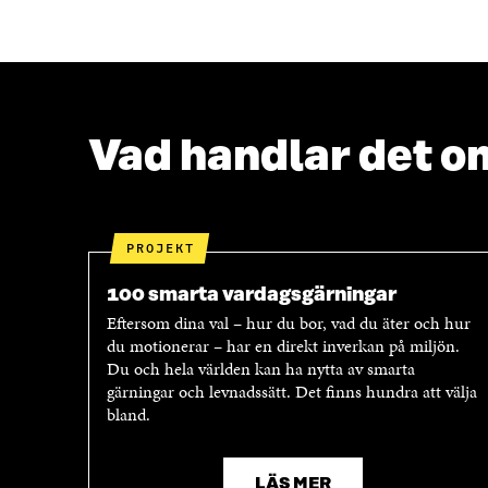
S
T
T
E
E
R
R
Vad handlar det o
PROJEKT
100 smarta vardagsgärningar
Eftersom dina val – hur du bor, vad du äter och hur
du motionerar – har en direkt inverkan på miljön.
Du och hela världen kan ha nytta av smarta
gärningar och levnadssätt. Det finns hundra att välja
bland.
LÄS MER