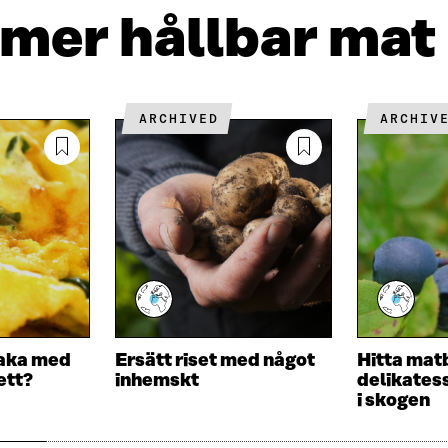
K
P
T
r mer hållbar mat
E
O
I
D
S
K
I
T
E
N
Ö
L
Ö
P
N
ARCHIVED
ARCHIV
P
P
S
P
N
L
N
A
Ä
A
S
N
S
I
K
I
E
E
T
T
T
T
N
N
Y
Y
T
T
T
maka med
Ersätt riset med något
Hitta mat
T
F
ett?
inhemskt
delikates
F
Ö
i skogen
Ö
N
N
S