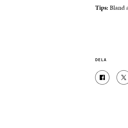
Tips:
Bland a
DELA
D
D
E
E
L
L
A
A
P
P
Å
Å
F
T
A
W
C
I