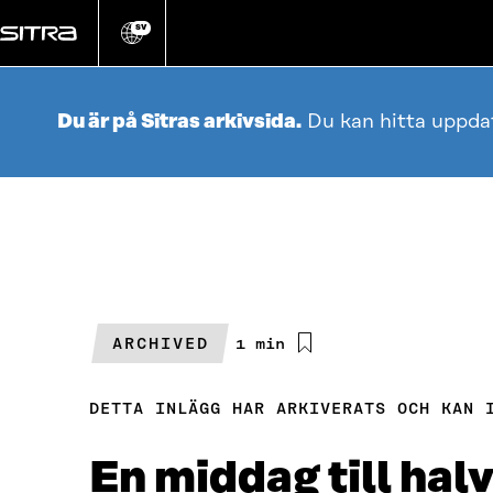
Gå
direkt
SV
Ändra
webbplatsens
till
språk
innehållet
Du är på Sitras arkivsida.
Du kan hitta uppda
ARCHIVED
Beräknad
1 min
läsningstid
DETTA INLÄGG HAR ARKIVERATS OCH KAN 
En middag till halv