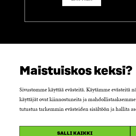
Maistuiskos keksi?
SÖKER DU DETTA?
Dataskydd
Sivustomme käyttää evästeitä. Käytämme evästeitä 
Cookieinställningar
käyttäjät ovat kiinnostuneita ja mahdollistaaksemme 
Rapporteringskanal
tutustua tarkemmin evästeiden sisältöön ja hallita as
Tillgänglighetsutredning
Beskrivning av
handlingsoffentligheten
SALLI KAIKKI