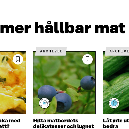
L
A
A
I
E
A
N
-
R
K
P
T
r mer hållbar mat
E
O
I
D
S
K
I
T
E
N
Ö
L
Ö
P
N
ARCHIVED
ARCHIV
P
P
S
P
N
L
N
A
Ä
A
S
N
S
I
K
I
E
E
T
T
T
T
N
N
Y
Y
T
T
T
maka med
Hitta matbordets
Låt inte 
T
F
ett?
delikatesser och lugnet
bedra