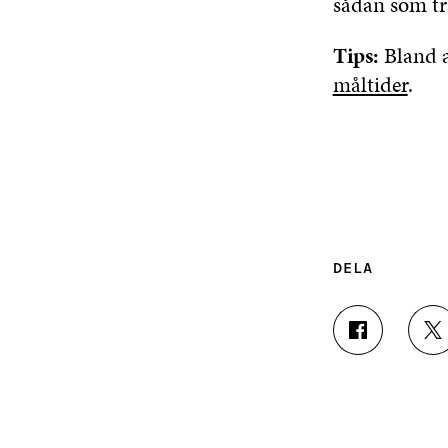
sådan som tr
Tips:
Bland 
måltider
.
DELA
D
D
E
E
L
L
A
A
P
P
Å
Å