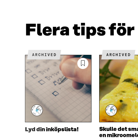
F
T
A
W
C
I
E
T
Flera tips fö
B
T
O
E
O
R
K
Ö
Ö
P
ARCHIVED
ARCHIVED
P
P
P
N
N
A
A
S
S
I
I
E
E
T
T
T
T
N
N
Y
Y
T
T
T
Skulle det s
Lyd din inköpslista!
T
F
en mikroomel