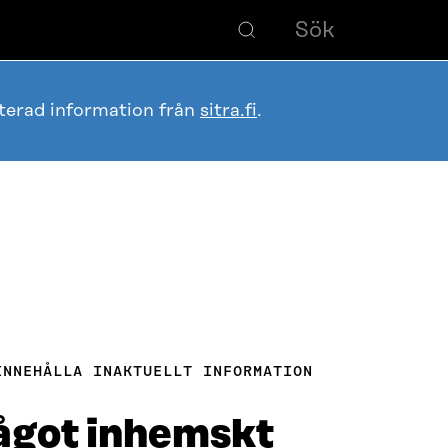
terad information från
sitra.fi
.
INNEHÅLLA INAKTUELLT INFORMATION
något inhemskt