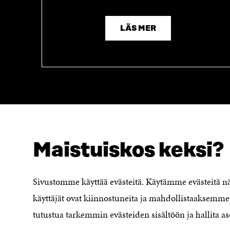
LÄS MER
Maistuiskos keksi?
SÖKER DU DETTA?
Dataskydd
Sivustomme käyttää evästeitä. Käytämme evästeitä 
Cookieinställningar
käyttäjät ovat kiinnostuneita ja mahdollistaaksemme 
Rapporteringskanal
tutustua tarkemmin evästeiden sisältöön ja hallita as
Tillgänglighetsutredning