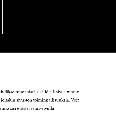
KONTAKTA OSS
Jubileumsfonden för Finlands
nähdäksemme mistä sisällöistä sivustomme
självständighet Sitra
joitakin sivuston toiminnallisuuksia. Voit
Östersjögatan 11–13, PB 160,
etuksiasi evästeasetus-sivulla
00181 Helsingfors