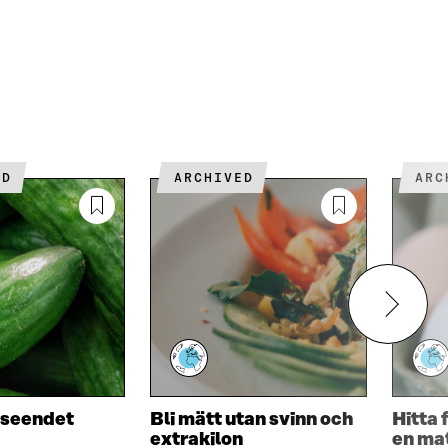
T
E
R
ED
ARCHIVED
AR
utseendet
Bli mätt utan svinn och
Hitta 
extrakilon
en ma