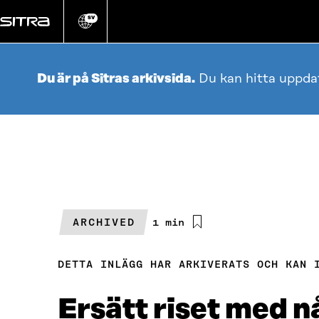
Gå
direkt
SV
Ändra
webbplatsens
till
språk
innehållet
Du är på Sitras arkivsida.
Du kan hitta uppda
ARCHIVED
Beräknad
1 min
läsningstid
DETTA INLÄGG HAR ARKIVERATS OCH KAN 
Ersätt riset med 