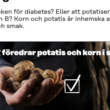
ken för diabetes? Eller att potatise
B? Korn och potatis är inhemska alt
ch smak.