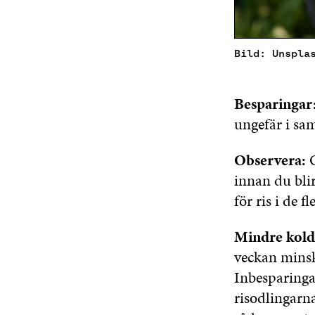
Bild: Unspla
Besparingar
ungefär i sa
Observera:
innan du blir
för ris i de f
Mindre kold
veckan minsk
Inbesparinga
risodlingarn