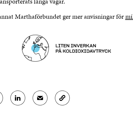
ansporterats långa vägar.
annat Marthaförbundet ger mer anvisningar för
mi
D
D
K
E
E
O
L
L
P
A
A
I
P
V
E
Å
I
R