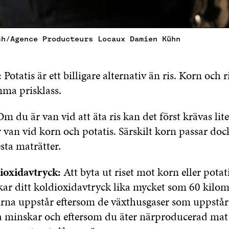
sh/Agence Producteurs Locaux Damien Kühn
:
Potatis är ett billigare alternativ än ris. Korn och ri
mma prisklass.
Om du är van vid att äta ris kan det först krävas lit
 van vid korn och potatis. Särskilt korn passar dock 
lesta maträtter.
ioxidavtryck:
Att byta ut riset mot korn eller potati
ar ditt koldioxidavtryck lika mycket som 60 kilom
rna uppstår eftersom de växthusgaser som uppstår
a minskar och eftersom du äter närproducerad mat i 