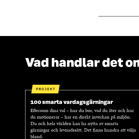
F
Ö
Ö
N
N
S
S
T
T
E
E
R
R
Vad handlar det o
PROJEKT
100 smarta vardagsgärningar
Eftersom dina val – hur du bor, vad du äter och hur
du motionerar – har en direkt inverkan på miljön.
Du och hela världen kan ha nytta av smarta
gärningar och levnadssätt. Det finns hundra att välja
bland.