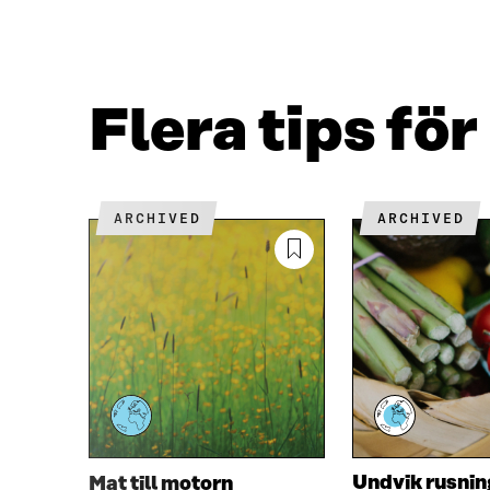
Å
Å
F
T
A
W
C
I
E
T
Flera tips för
B
T
O
E
O
R
K
Ö
Ö
P
ARCHIVED
ARCHIVED
P
P
P
N
N
A
A
S
S
I
I
E
E
T
T
T
T
N
N
Y
Y
T
T
T
Undvik rusning
Mat till motorn