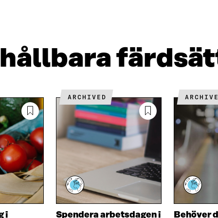
Å
I
R
L
A
A
I
E
A
N
-
R
K
P
T
 hållbara färdsät
E
O
I
D
S
K
I
T
E
N
Ö
L
Ö
P
N
ARCHIVED
ARCHIV
P
P
S
P
N
L
N
A
Ä
A
S
N
S
I
K
I
E
E
T
T
T
T
N
N
Y
Y
T
T
T
 i
Spendera arbetsdagen i
Behöver 