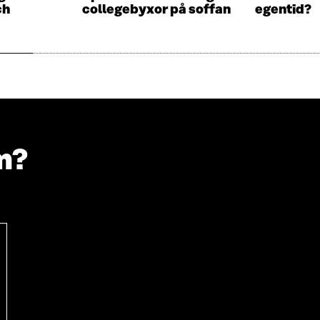
T
F
ch
collegebyxor på soffan
egentid?
F
Ö
Ö
N
N
S
S
T
T
E
E
R
R
m?