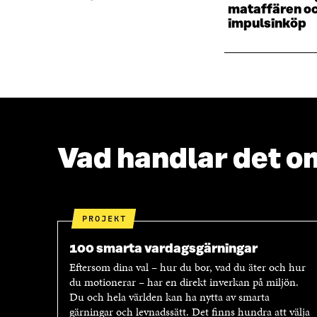
T
F
mataffären o
F
Ö
impulsinköp
Ö
N
N
S
S
T
T
E
E
R
R
Vad handlar det o
PROJEKT
100 smarta vardagsgärningar
Eftersom dina val – hur du bor, vad du äter och hur
du motionerar – har en direkt inverkan på miljön.
Du och hela världen kan ha nytta av smarta
gärningar och levnadssätt. Det finns hundra att välja