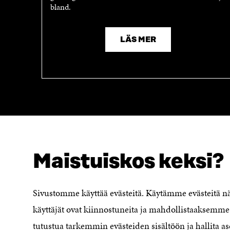
bland.
LÄS MER
Maistuiskos keksi?
SÖKER DU DETTA?
Dataskydd
Sivustomme käyttää evästeitä. Käytämme evästeitä 
Cookieinställningar
käyttäjät ovat kiinnostuneita ja mahdollistaaksemme 
Rapporteringskanal
tutustua tarkemmin evästeiden sisältöön ja hallita as