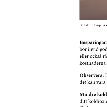
Bild: Unspla
Besparingar
bor invid go
eller också r
kostnaderna 
Observera:
E
det kan vara 
Mindre kold
ditt koldiox