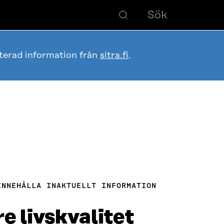
terad information från
sitra.fi
.
INNEHÅLLA INAKTUELLT INFORMATION
e livskvalitet