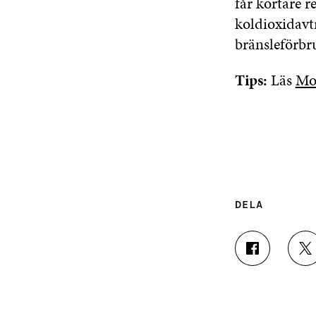
får kortare r
koldioxidavtr
bränsleförbr
Tips:
Läs
Mo
DELA
D
D
E
E
L
L
A
A
P
P