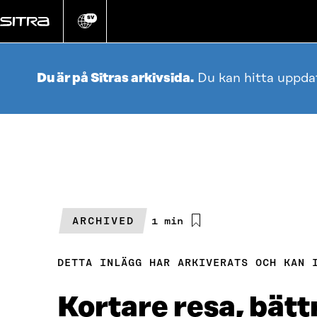
Gå
direkt
SV
Ändra
webbplatsens
till
språk
innehållet
Du är på Sitras arkivsida.
Du kan hitta uppda
ARCHIVED
Beräknad
1 min
läsningstid
DETTA INLÄGG HAR ARKIVERATS OCH KAN 
Kortare resa, bättr