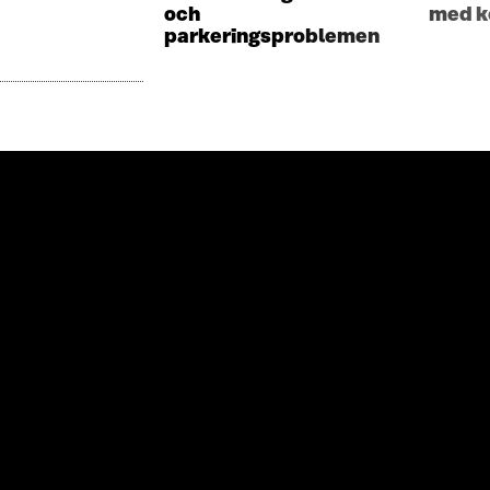
och
med k
parkeringsproblemen