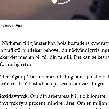
sh/Asya Vee
:
Närheten till tjänster kan höja bostadens kvadrat
da trafikförbindelser behöver du nödvändigtvis inge
äcker det med en bil för din familj. Det kan ge bespa
för rörligheten.
fterfrågan på bostäder är ofta hög nära tjänster oc
svårare att få bostad och priserna kan vara högre.
ioxidavtryck:
Om din arbetsresa blir tio kilometer 
idavtryck fyra procent mindre i året. Om en miljon 