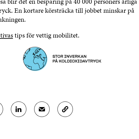
esa blir det en besparing på 40 000 personers årliga
yck. En kortare körsträcka till jobbet minskar på
ukningen.
tivas
tips för vettig mobilitet.
D
D
K
E
E
O
L
L
P
A
A
I
P
V
E