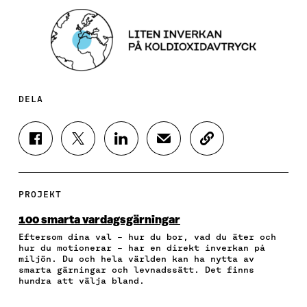
DELA
D
D
D
D
K
E
E
E
E
O
L
L
L
L
P
A
A
A
A
I
P
P
P
V
E
PROJEKT
Å
Å
Å
I
R
F
T
L
A
A
100 smarta vardagsgärningar
A
W
I
E
A
Eftersom dina val – hur du bor, vad du äter och
C
I
N
-
R
hur du motionerar – har en direkt inverkan på
E
T
K
P
T
miljön. Du och hela världen kan ha nytta av
B
T
E
O
I
smarta gärningar och levnadssätt. Det finns
O
E
D
S
K
hundra att välja bland.
O
R
I
T
E
K
Ö
N
Ö
L