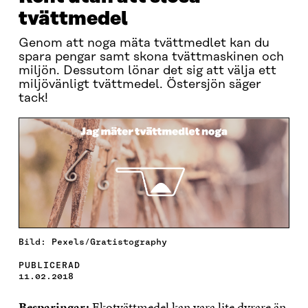
tvättmedel
Genom att noga mäta tvättmedlet kan du
spara pengar samt skona tvättmaskinen och
miljön. Dessutom lönar det sig att välja ett
miljövänligt tvättmedel. Östersjön säger
tack!
Bild: Pexels/Gratistography
PUBLICERAD
11.02.2018
Besparingar:
Ekotvättmedel kan vara lite dyrare än