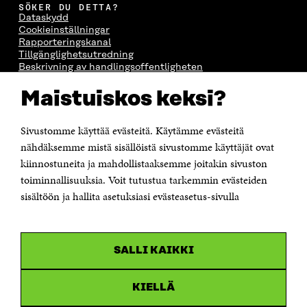
SÖKER DU DETTA?
Dataskydd
Cookieinställningar
Rapporteringskanal
Tillgänglighetsutredning
Beskrivning av handlingsoffentligheten
Sitra's digitala kommunikation och webbtjänster
Maistuiskos keksi?
KONTAKTA OSS
Jubileumsfonden för Finlands självständighet Sitra
Sivustomme käyttää evästeitä. Käytämme evästeitä
Östersjögatan 11–13, PB 160,
nähdäksemme mistä sisällöistä sivustomme käyttäjät ovat
00181 Helsingfors
kiinnostuneita ja mahdollistaaksemme joitakin sivuston
Tfn +358 294 618 991
toiminnallisuuksia. Voit tutustua tarkemmin evästeiden
Personalens e-postadresser har formen:
sisältöön ja hallita asetuksiasi evästeasetus-sivulla
fornamn.efternamn@sitra.fi
KANALER
SALLI KAIKKI
Facebook
Öppnas
i
Linkedin
ett
KIELLÄ
Öppnas
nytt
i