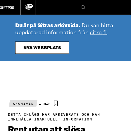
Gå
SV
direkt
Ändra
Sök
webbplatsens
till
språk
innehållet
Du är på Sitras arkivsida.
Du kan hitta
uppdaterad information från
sitra.fi
.
NYA WEBBPLATS
Beräknad
1 min
ARCHIVED
läsningstid
DETTA INLÄGG HAR ARKIVERATS OCH KAN
INNEHÅLLA INAKTUELLT INFORMATION
Rent utan att slösa