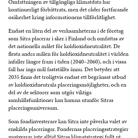
Omfattningen av tillgängliga klimatdata har
kontinuerligt förbättrats, men det råder fortfarande
osäkerhet kring informationens tillförlitlighet.
Endast en liten del av verksamheterna i de företag
som Sitra placerar i sker i Finland och omfattas av
det nationella målet för koldioxidneutralitet. De
flesta andra målen för koldioxidneutralitet i världen
infaller längre fram i tiden (2040–2060), och i vissa
fall har inga mål fastställts ännu. Det betyder att
2035 finns det troligtvis endast ett begränsat utbud
av koldioxidneutrala placeringsmöjligheter, och en
del av de sektorer som utgör viktiga
samhällsfunktioner kan hamna utanför Sitras
placeringsuniversum.
Som fondinvesterare kan Sitra inte påverka valet av
enskilda placeringar. Fondernas placeringsstrategier
motsvarar inte alltid Sitras klimatstrategi fullt ut,