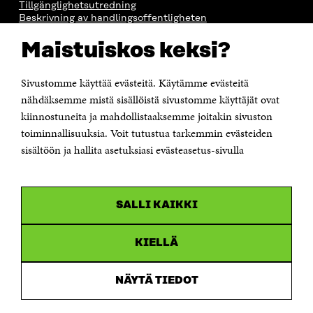
Tillgänglighetsutredning
Beskrivning av handlingsoffentligheten
Sitra's digitala kommunikation och webbtjänster
Maistuiskos keksi?
KONTAKTA OSS
Sivustomme käyttää evästeitä. Käytämme evästeitä
Jubileumsfonden för Finlands självständighet Sitra
Östersjögatan 11–13, PB 160,
nähdäksemme mistä sisällöistä sivustomme käyttäjät ovat
00181 Helsingfors
kiinnostuneita ja mahdollistaaksemme joitakin sivuston
Tfn +358 294 618 991
toiminnallisuuksia. Voit tutustua tarkemmin evästeiden
Personalens e-postadresser har formen:
sisältöön ja hallita asetuksiasi evästeasetus-sivulla
fornamn.efternamn@sitra.fi
KANALER
SALLI KAIKKI
Facebook
Öppnas
i
Linkedin
ett
KIELLÄ
Öppnas
nytt
i
fönster
Youtube
ett
Öppnas
NÄYTÄ TIEDOT
nytt
i
fönster
Instagram
ett
Öppnas
nytt