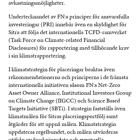
avkastningsmöjligheter.
Undertecknandet av FN:s principer för ansvarsfulla
investeringar (PRI) innebär även en skyldighet för
Sitra att följa det internationella TCFD-ramverket
(Task Force on Climate-related Financial
Disclosures) för rapportering med tillhörande krav
i sin klimatrapportering.
I klimatstrategin för placeringar beaktas även
rekommendationerna och principerna i de främsta
internationella initiativen såsom FN:s Net-Zero
Asset Owner Alliance, Institutional Investors Group
on Climate Change (IIGCC) och Science Based
Targets Initiative (SBTi). I strategin fastställs även
klimatmålen för Sitras placeringsportfölj samt
åtgärder för att uppnå målen. Klimatstrategin
uppdateras regelbundet, och målen utvärderas
utifrån ny forskningsdata och eventuella