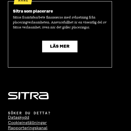
ÄMNE
S
I
S
I
K
I
E
I
E
Sitra som placerare
E
T
E
T
Sitras framtidsarbete finansieras med avkastning från
T
T
T
T
placeringverksamheten. Ansvarsfullhet är en väsentlig del av
T
N
T
N
Sitras verksamhet, även när det gäller placeringar.
N
Y
N
Y
Y
T
Y
T
T
T
T
T
T
F
T
F
LÄS MER
F
Ö
F
Ö
Ö
N
Ö
N
N
S
N
S
S
T
S
T
T
E
T
E
E
R
E
R
R
R
SÖKER DU DETTA?
Dataskydd
Cookieinställningar
Rapporteringskanal