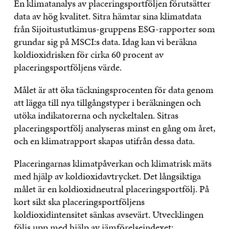
En klimatanalys av placeringsportföljen förutsätter
data av hög kvalitet. Sitra hämtar sina klimatdata
från Sijoitustutkimus-gruppens ESG-rapporter som
grundar sig på MSCI:s data. Idag kan vi beräkna
koldioxidrisken för cirka 60 procent av
placeringsportföljens värde.
Målet är att öka täckningsprocenten för data genom
att lägga till nya tillgångstyper i beräkningen och
utöka indikatorerna och nyckeltalen. Sitras
placeringsportfölj analyseras minst en gång om året,
och en klimatrapport skapas utifrån dessa data.
Placeringarnas klimatpåverkan och klimatrisk mäts
med hjälp av koldioxidavtrycket. Det långsiktiga
målet är en koldioxidneutral placeringsportfölj. På
kort sikt ska placeringsportföljens
koldioxidintensitet sänkas avsevärt. Utvecklingen
följs upp med hjälp av jämförelseindexet: