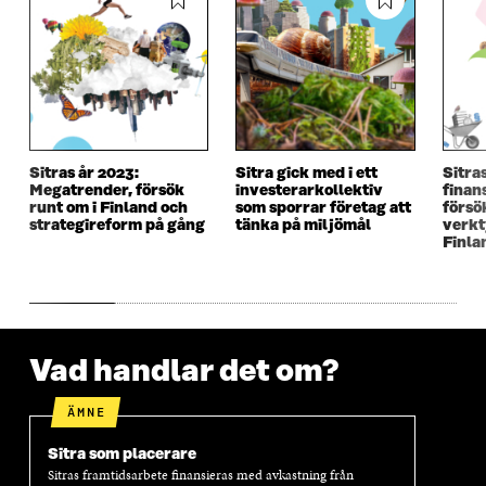
I
E
I
E
E
T
E
T
T
T
T
T
T
N
T
N
N
Y
N
Y
Y
T
Y
T
T
T
T
T
T
F
T
F
F
Ö
F
Ö
Sitras år 2023:
Sitra gick med i ett
Sitras
Ö
N
Ö
N
Megatrender, försök
investerarkollektiv
finan
N
S
N
S
runt om i Finland och
som sporrar företag att
försö
S
T
S
T
strategireform på gång
tänka på miljömål
verkt
T
E
T
E
Finla
E
R
E
R
R
R
Vad handlar det om?
ÄMNE
Sitra som placerare
Sitras framtidsarbete finansieras med avkastning från