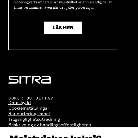
placeringverksamheten. Ansvarsfullhet är en väsentlig del av
Sitras verksamhet, även när det gäller placeringar.
LÄS MER
SÖKER DU DETTA?
Dataskydd
Cookieinställningar
Rapporteringskanal
Tillgänglighetsutredning
Beskrivning av handlingsoffentligheten
Sitra's digitala kommunikation och webbtjänster