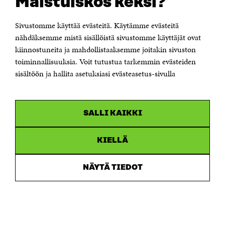
Maistuiskos keksi?
KONTAKTA OSS
Jubileumsfonden för Finlands självständighet Sitra
Sivustomme käyttää evästeitä. Käytämme evästeitä
Östersjögatan 11–13, PB 160,
nähdäksemme mistä sisällöistä sivustomme käyttäjät ovat
00181 Helsingfors
kiinnostuneita ja mahdollistaaksemme joitakin sivuston
Tfn +358 294 618 991
toiminnallisuuksia. Voit tutustua tarkemmin evästeiden
Personalens e-postadresser har formen:
sisältöön ja hallita asetuksiasi evästeasetus-sivulla
fornamn.efternamn@sitra.fi
KANALER
SALLI KAIKKI
Facebook
Öppnas
i
Linkedin
ett
KIELLÄ
Öppnas
nytt
i
fönster
Youtube
ett
Öppnas
NÄYTÄ TIEDOT
nytt
i
fönster
Instagram
ett
Öppnas
nytt
i
fönster
ett
nytt
fönster