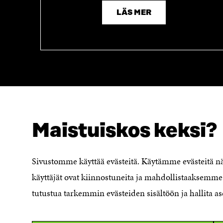
LÄS MER
Maistuiskos keksi?
SÖKER DU DETTA?
Dataskydd
Sivustomme käyttää evästeitä. Käytämme evästeitä 
Cookieinställningar
käyttäjät ovat kiinnostuneita ja mahdollistaaksemme 
Rapporteringskanal
tutustua tarkemmin evästeiden sisältöön ja hallita as
Tillgänglighetsutredning
Beskrivning av