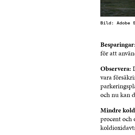
Bild: Adobe 
Besparingar
för att anvä
Observera:
D
vara försäkri
parkeringspl
och nu kan d
Mindre kold
procent och 
koldioxidavt