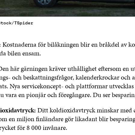
Stock/TSpider
:
Kostnaderna för bilåkningen blir en bråkdel av k
nda bilen ensam.
en här gärningen kräver uthållighet eftersom en 
ngs- och beskattningsfrågor, kalenderkrockar och at
ats. Nya servicekoncept- och plattformar utvecklas 
u vara en pionjär och föregångare. Du ser besparin
ioxidavtryck:
Ditt koldioxidavtryck minskar med c
om en miljon finländare gör likadant blir besparin
rycket för 8 000 invånare.