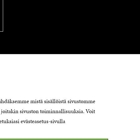
KONTAKTA OSS
Jubileumsfonden för Finlands
nähdäksemme mistä sisällöistä sivustomme
självständighet Sitra
joitakin sivuston toiminnallisuuksia. Voit
Östersjögatan 11–13, PB 160,
etuksiasi evästeasetus-sivulla
00181 Helsingfors
Tfn +358 294 618 991