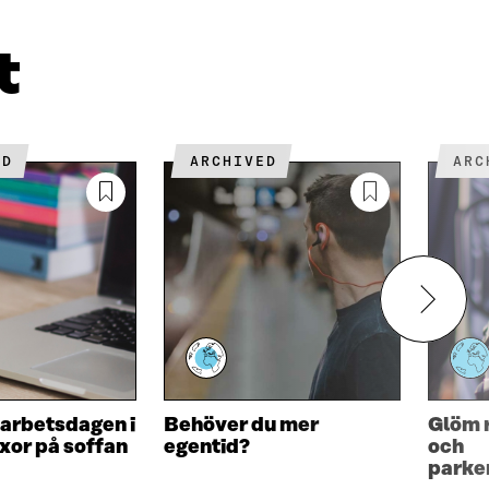
T
E
t
R
ED
ARCHIVED
AR
arbetsdagen i
Behöver du mer
Glöm 
xor på soffan
egentid?
och
parke