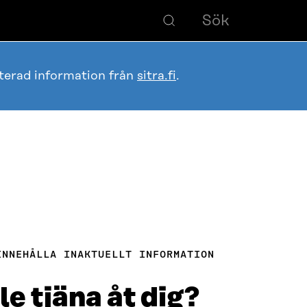
terad information från
sitra.fi
.
INNEHÅLLA INAKTUELLT INFORMATION
le tjäna åt dig?