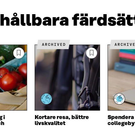
I
E
A
N
-
R
K
P
T
 hållbara färdsät
E
O
I
D
S
K
I
T
E
N
Ö
L
Ö
P
N
ARCHIVED
ARCHIV
P
P
S
P
N
L
N
A
Ä
A
S
N
S
I
K
I
E
E
T
T
T
T
N
N
Y
Y
T
T
T
 i
Kortare resa, bättre
Spendera 
T
F
ch
livskvalitet
collegeby
F
Ö
Ö
N