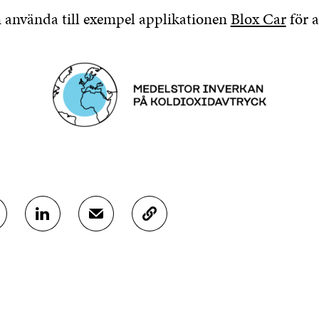
använda till exempel applikationen
Blox Car
för a
D
D
K
E
E
O
L
L
P
A
A
I
P
V
E
Å
I
R
L
A
A