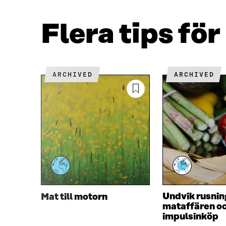
A
W
C
I
E
T
Flera tips för
B
T
O
E
O
R
K
Ö
Ö
P
ARCHIVED
ARCHIVED
P
P
P
N
N
A
A
S
S
I
I
E
E
T
T
T
T
N
N
Y
Y
T
T
T
Undvik rusning
Mat till motorn
T
F
mataffären o
F
Ö
impulsinköp
Ö
N