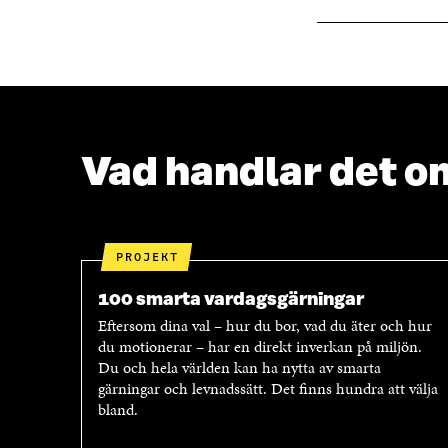
N
S
S
T
T
E
E
R
R
Vad handlar det o
PROJEKT
100 smarta vardagsgärningar
Eftersom dina val – hur du bor, vad du äter och hur
du motionerar – har en direkt inverkan på miljön.
Du och hela världen kan ha nytta av smarta
gärningar och levnadssätt. Det finns hundra att välja
bland.