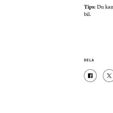
Tips:
Du kan 
bil.
DELA
D
D
E
E
L
L
A
A
P
P
Å
Å
F
T