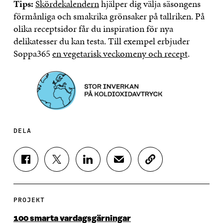
Tips:
Skördekalendern
hjälper dig välja säsongens
förmånliga och smakrika grönsaker på tallriken. På
olika receptsidor får du inspiration för nya
delikatesser du kan testa. Till exempel erbjuder
Soppa365
en vegetarisk veckomeny och recept
.
DELA
D
D
D
D
K
E
E
E
E
O
L
L
L
L
P
A
A
A
A
I
P
P
P
V
E
PROJEKT
Å
Å
Å
I
R
F
T
L
A
A
100 smarta vardagsgärningar