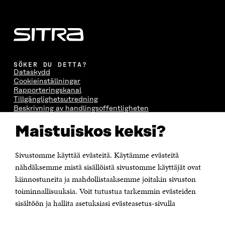
SÖKER DU DETTA?
Dataskydd
Cookieinställningar
Rapporteringskanal
Tillgänglighetsutredning
Beskrivning av handlingsoffentligheten
Sitra's digitala kommunikation och webbtjänster
Maistuiskos keksi?
KONTAKTA OSS
Jubileumsfonden för Finlands självständighet Sitra
Sivustomme käyttää evästeitä. Käytämme evästeitä
Östersjögatan 11–13, PB 160,
nähdäksemme mistä sisällöistä sivustomme käyttäjät ovat
00181 Helsingfors
kiinnostuneita ja mahdollistaaksemme joitakin sivuston
Tfn +358 294 618 991
toiminnallisuuksia. Voit tutustua tarkemmin evästeiden
Personalens e-postadresser har formen:
sisältöön ja hallita asetuksiasi evästeasetus-sivulla
fornamn.efternamn@sitra.fi