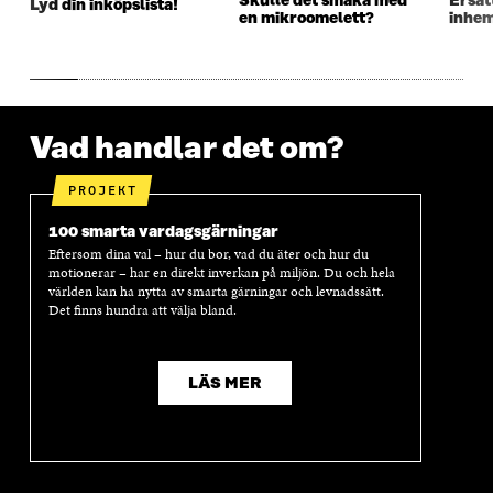
Skulle det smaka med
Ersät
Lyd din inköpslista!
T
E
T
E
en mikroomelett?
inhe
E
R
E
R
R
R
Vad handlar det om?
PROJEKT
100 smarta vardagsgärningar
Eftersom dina val – hur du bor, vad du äter och hur du
motionerar – har en direkt inverkan på miljön. Du och hela
världen kan ha nytta av smarta gärningar och levnadssätt.
Det finns hundra att välja bland.
LÄS MER