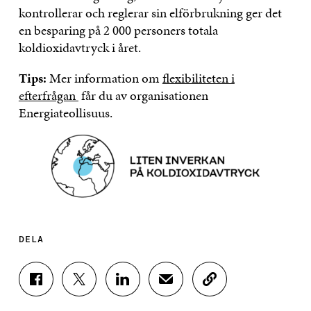
kontrollerar och reglerar sin elförbrukning ger det
en besparing på 2 000 personers totala
koldioxidavtryck i året.
Tips:
Mer information om
flexibiliteten i
efterfrågan
får du av organisationen
Energiateollisuus.
DELA
D
D
D
D
K
E
E
E
E
O
L
L
L
L
P