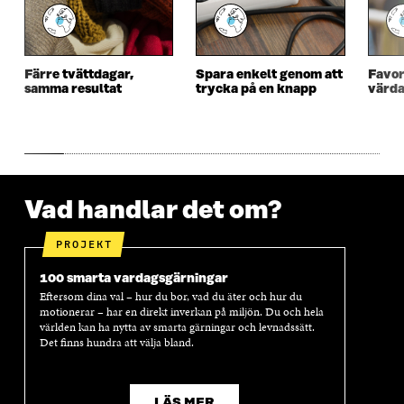
F
Ö
F
Ö
Ö
N
Ö
N
N
S
N
S
S
T
S
T
Färre tvättdagar,
Spara enkelt genom att
Favor
T
E
T
E
samma resultat
trycka på en knapp
värda
E
R
E
R
R
R
Vad handlar det om?
PROJEKT
100 smarta vardagsgärningar
Eftersom dina val – hur du bor, vad du äter och hur du
motionerar – har en direkt inverkan på miljön. Du och hela
världen kan ha nytta av smarta gärningar och levnadssätt.
Det finns hundra att välja bland.
LÄS MER