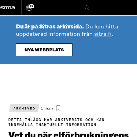
Gå
SV
direkt
Ändra
Sök
webbplatsens
till
språk
innehållet
Du är på Sitras arkivsida.
Du kan hitta
uppdaterad information från
sitra.fi
.
NYA WEBBPLATS
Beräknad
1 min
ARCHIVED
läsningstid
DETTA INLÄGG HAR ARKIVERATS OCH KAN
INNEHÅLLA INAKTUELLT INFORMATION
Vet du när elförbrukningens