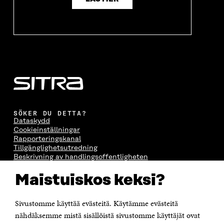
SÖKER DU DETTA?
Dataskydd
Cookieinställningar
Rapporteringskanal
Tillgänglighetsutredning
Beskrivning av handlingsoffentligheten
Sitra's digitala kommunikation och webbtjänster
Maistuiskos keksi?
KONTAKTA OSS
Jubileumsfonden för Finlands självständighet Sitra
Sivustomme käyttää evästeitä. Käytämme evästeitä
Östersjögatan 11–13, PB 160,
nähdäksemme mistä sisällöistä sivustomme käyttäjät ovat
00181 Helsingfors