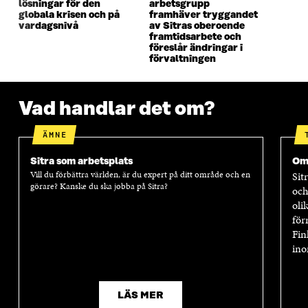
N
S
N
S
lösningar för den
arbetsgrupp
S
T
S
T
globala krisen och på
framhäver tryggandet
vardagsnivå
av Sitras oberoende
T
E
T
E
framtidsarbete och
E
R
E
R
föreslår ändringar i
R
R
förvaltningen
Vad handlar det om?
ÄMNE
Sitra som arbetsplats
Om
Vill du förbättra världen, är du expert på ditt område och en
Sit
görare? Kanske du ska jobba på Sitra?
och
oli
för
Fin
ino
LÄS MER