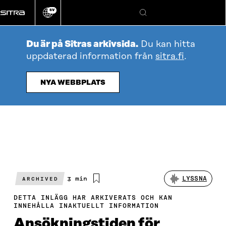
Gå
SV
direkt
Ändra
Sök
webbplatsens
till
språk
innehållet
Du är på Sitras arkivsida.
Du kan hitta
uppdaterad information från
sitra.fi
.
NYA WEBBPLATS
Beräknad
3 min
LYSSNA
ARCHIVED
läsningstid
DETTA INLÄGG HAR ARKIVERATS OCH KAN
INNEHÅLLA INAKTUELLT INFORMATION
Ansökningstiden för