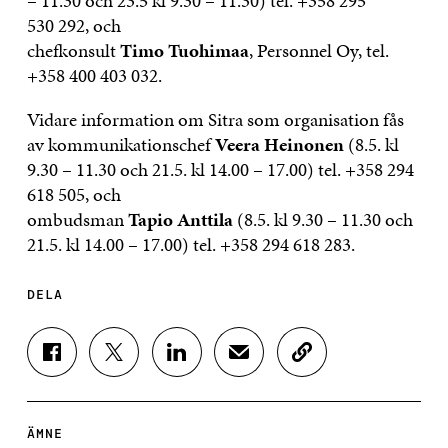
– 11.30 och 23.5 kl 9.30 – 11.30) tel. +358 295
530 292, och
chefkonsult
Timo Tuohimaa
, Personnel Oy, tel.
+358 400 403 032.
Vidare information om Sitra som organisation fås
av kommunikationschef
Veera Heinonen
(8.5. kl
9.30 – 11.30 och 21.5. kl 14.00 – 17.00) tel. +358 294
618 505, och
ombudsman
Tapio Anttila
(8.5. kl 9.30 – 11.30 och
21.5. kl 14.00 – 17.00) tel. +358 294 618 283.
DELA
D
D
D
D
K
E
E
E
E
O
L
L
L
L
P
A
A
A
A
I
P
P
P
V
E
ÄMNE