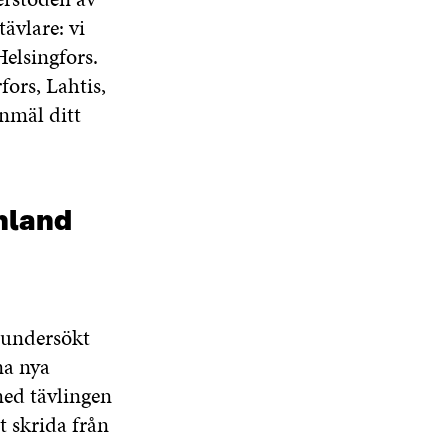
tävlare: vi
elsingfors.
ors, Lahtis,
nmäl ditt
nland
 undersökt
na nya
med tävlingen
t skrida från