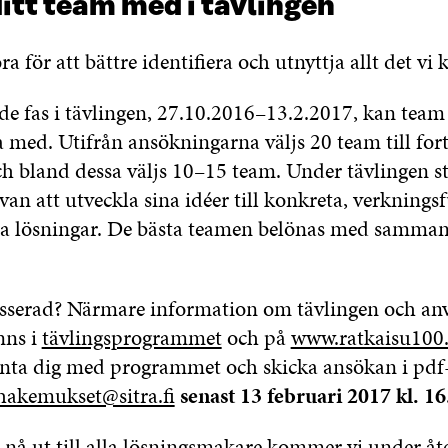
itt team med i tävlingen
ra för att bättre identifiera och utnyttja allt det vi 
de fas i tävlingen, 27.10.2016–13.2.2017, kan tea
 med. Utifrån ansökningarna väljs 20 team till fort
ch bland dessa väljs 10–15 team. Under tävlingen st
van att utveckla sina idéer till konkreta, verknings
 lösningar. De bästa teamen belönas med samman
esserad? Närmare information om tävlingen och anv
nns i
tävlingsprogrammet
och på
www.ratkaisu100.
anta dig med programmet och skicka ansökan i pdf-
hakemukset@sitra.fi
senast 13 februari 2017 kl. 16
a nå ut till alla lösningsmakare kommer vi under åt