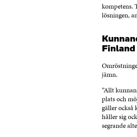
kompetens. Tä
lösningen, a
Kunnande
Finland
Omröstningen
jämn.
”Allt kunnand
plats och möj
gäller också 
håller sig oc
segrande alte