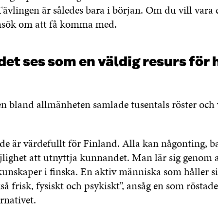
vlingen är således bara i början. Om du vill vara 
nsök om att få komma med.
t ses som en väldig resurs för 
 bland allmänheten samlade tusentals röster och v
e är värdefullt för Finland. Alla kan någonting, ba
lighet att utnyttja kunnandet. Man lär sig genom a
kunskaper i finska. En aktiv människa som håller si
kså frisk, fysiskt och psykiskt”, ansåg en som röstad
rnativet.