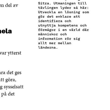
Ö
P
Ö
Sitra. Utmaningen till
en del av
S
K
P
P
P
tävlingen lyder så här:
T
E
P
N
P
Utveckla en lösning som
Ö
L
N
A
N
gör det enklare att
P
N
A
S
A
identifiera och
P
S
S
I
S
utnyttja kompetens och
N
L
hela
förmågor i en värld där
I
E
I
A
Ä
människor och
E
T
E
information rör sig
S
N
T
T
T
allt mer mellan
I
K
T
N
T
länderna.
E
N
Y
N
ar ytterst
T
Y
T
Y
T
T
T
T
N
T
F
T
Y
F
Ö
F
ra det ges
T
Ö
N
Ö
tt göra,
T
N
S
N
F
S
T
S
g sysselsatt
Ö
T
E
T
e på det
N
E
R
E
S
R
R
T
E