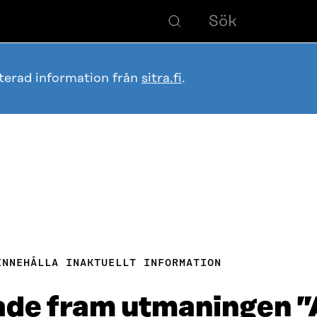
terad information från
sitra.fi
.
INNEHÅLLA INAKTUELLT INFORMATION
de fram utmaningen ”