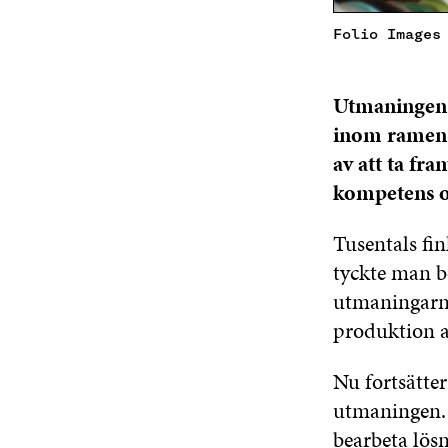
Folio Images
Utmaningen 
inom ramen 
av att ta fr
kompetens oc
Tusentals fi
tyckte man b
utmaningarna
produktion av
Nu fortsätte
utmaningen. T
bearbeta lösn