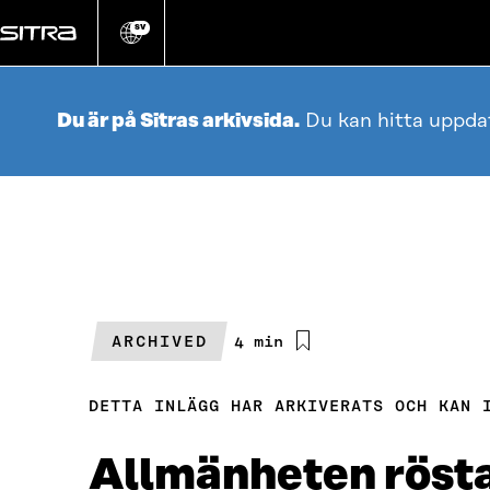
Gå
direkt
SV
Ändra
webbplatsens
till
språk
innehållet
Du är på Sitras arkivsida.
Du kan hitta uppda
ARCHIVED
Beräknad
4 min
läsningstid
DETTA INLÄGG HAR ARKIVERATS OCH KAN 
Allmänheten rösta