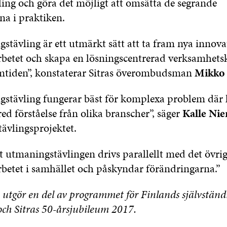
ling och göra det möjligt att omsätta de segrande
na i praktiken.
tävling är ett utmärkt sätt att ta fram nya innovat
rbetet och skapa en lösningscentrerad verksamhets
amtiden”, konstaterar Sitras överombudsman
Mikko
stävling fungerar bäst för komplexa problem där 
red förståelse från olika branscher”, säger
Kalle Ni
ävlingsprojektet.
tt utmaningstävlingen drivs parallellt med det övri
rbetet i samhället och påskyndar förändringarna.”
utgör en del av programmet för Finlands självständ
och Sitras 50-årsjubileum 2017.