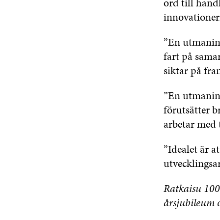
ord till hand
innovationer
”En utmanings
fart på sama
siktar på fr
”En utmaning
förutsätter b
arbetar med t
”Idealet är a
utvecklingsa
Ratkaisu 100 
årsjubileum 