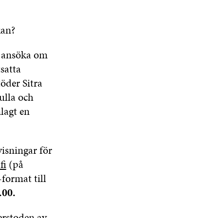
kan?
m ansöka om
satta
öder Sitra
fulla och
lagt en
isningar för
fi
(på
format till
.00.
erstoden av