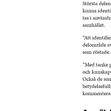
Största dele
kunna identi
tas i användn
samhället.
”Att identifi
delområde av 
som röstade.
”Med tanke på
och kunskape
Också de som 
betydelseful
kommenterade