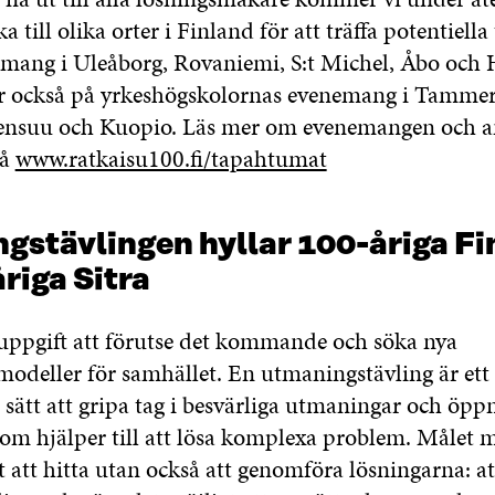
a till olika orter i Finland för att träffa potentiella 
mang i Uleåborg, Rovaniemi, S:t Michel, Åbo och H
 också på yrkeshögskolornas evenemang i Tammerf
oensuu och Kuopio. Läs mer om evenemangen och a
på
www.ratkaisu100.fi/tapahtumat
gstävlingen hyllar 100-åriga Fi
riga Sitra
l uppgift att förutse det kommande och söka nya
odeller för samhället. En utmaningstävling är ett
 sätt att gripa tag i besvärliga utmaningar och öpp
om hjälper till att lösa komplexa problem. Målet 
t att hitta utan också att genomföra lösningarna: at