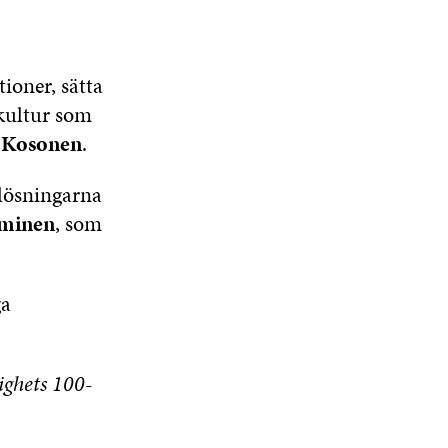
ioner, sätta
kultur som
 Kosonen
.
lösningarna
eminen
, som
ga
ighets 100-