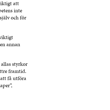
ktigt att
R
etens inte
själv och för
viktigt
v en annan
 allas styrkor
tre framtid.
att få utföra
aper”,