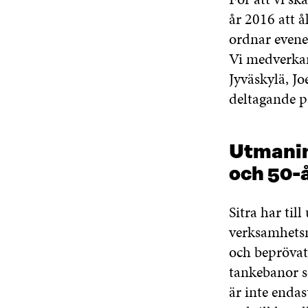
år 2016 att åk
ordnar evene
Vi medverkar
Jyväskylä, J
deltagande 
Utmanin
och 50-å
Sitra har til
verksamhetsm
och beprövat
tankebanor s
är inte endas