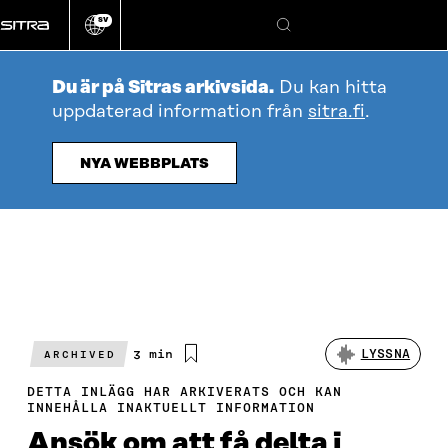
Gå
SV
direkt
Ändra
Sök
webbplatsens
till
språk
innehållet
Du är på Sitras arkivsida.
Du kan hitta
uppdaterad information från
sitra.fi
.
NYA WEBBPLATS
Beräknad
3 min
LYSSNA
ARCHIVED
läsningstid
DETTA INLÄGG HAR ARKIVERATS OCH KAN
INNEHÅLLA INAKTUELLT INFORMATION
Ansök om att få delta i