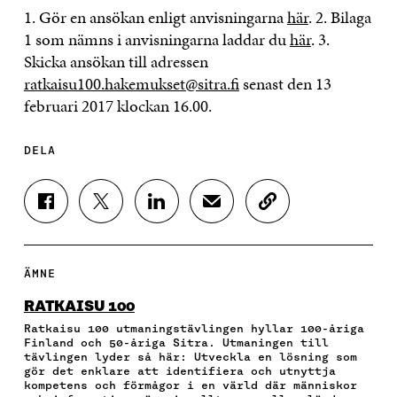
1. Gör en ansökan enligt anvisningarna
här
. 2. Bilaga
1 som nämns i anvisningarna laddar du
här
. 3.
Skicka ansökan till adressen
ratkaisu100.hakemukset@sitra.fi
senast den 13
februari 2017 klockan 16.00.
DELA
D
D
D
D
K
E
E
E
E
O
L
L
L
L
P
A
A
A
A
I
P
P
P
V
E
ÄMNE
Å
Å
Å
I
R
F
T
L
A
A
RATKAISU 100
A
W
I
E
A
Ratkaisu 100 utmaningstävlingen hyllar 100-åriga
C
I
N
-
R
Finland och 50-åriga Sitra. Utmaningen till
E
T
K
P
T
tävlingen lyder så här: Utveckla en lösning som
B
T
E
O
I
gör det enklare att identifiera och utnyttja
O
E
D
S
K
kompetens och förmågor i en värld där människor