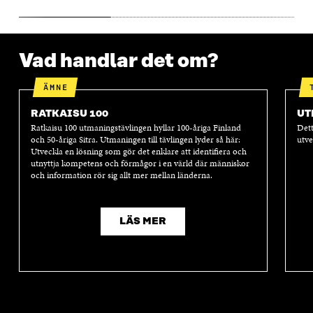
Vad handlar det om?
ÄMNE
RATKAISU 100
UT
Ratkaisu 100 utmaningstävlingen hyllar 100-åriga Finland
Dett
och 50-åriga Sitra. Utmaningen till tävlingen lyder så här:
utve
Utveckla en lösning som gör det enklare att identifiera och
utnyttja kompetens och förmågor i en värld där människor
och information rör sig allt mer mellan länderna.
LÄS MER