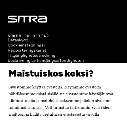
SÖKER DU DETTA?
Dataskydd
Cookieinställningar
Rapporteringskanal
Tillgänglighetsutredning
Beskrivning av handlingsoffentligheten
Sitra's digitala kommunikation och webbtjänster
Maistuiskos keksi?
KONTAKTA OSS
Sivustomme käyttää evästeitä. Käytämme evästeitä
Jubileumsfonden för Finlands självständighet Sitra
Östersjögatan 11–13, PB 160,
nähdäksemme mistä sisällöistä sivustomme käyttäjät ovat
00181 Helsingfors
kiinnostuneita ja mahdollistaaksemme joitakin sivuston
Tfn +358 294 618 991
toiminnallisuuksia. Voit tutustua tarkemmin evästeiden
Personalens e-postadresser har formen:
sisältöön ja hallita asetuksiasi evästeasetus-sivulla
fornamn.efternamn@sitra.fi