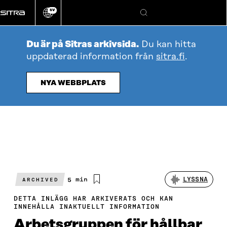
Gå
SV
direkt
Ändra
Sök
webbplatsens
till
språk
innehållet
Du är på Sitras arkivsida.
Du kan hitta
uppdaterad information från
sitra.fi
.
NYA WEBBPLATS
Beräknad
5 min
LYSSNA
ARCHIVED
läsningstid
DETTA INLÄGG HAR ARKIVERATS OCH KAN
INNEHÅLLA INAKTUELLT INFORMATION
Arbetsgruppen för hållbar