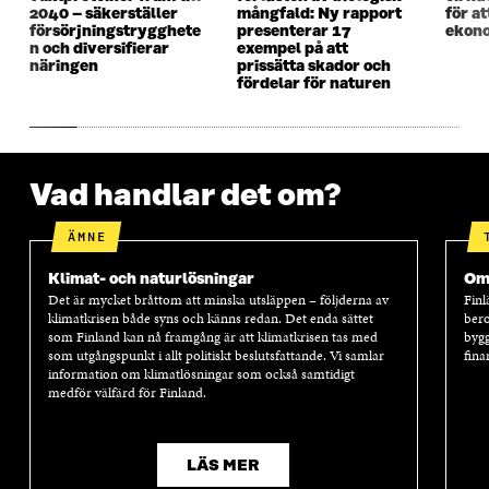
R
R
2040 – säkerställer
mångfald: Ny rapport
för a
försörjningstrygghete
presenterar 17
ekono
n och diversifierar
exempel på att
näringen
prissätta skador och
fördelar för naturen
Vad handlar det om?
ÄMNE
Klimat- och naturlösningar
Oms
Det är mycket bråttom att minska utsläppen – följderna av
Finl
klimatkrisen både syns och känns redan. Det enda sättet
bero
som Finland kan nå framgång är att klimatkrisen tas med
bygg
som utgångspunkt i allt politiskt beslutsfattande. Vi samlar
fina
information om klimatlösningar som också samtidigt
medför välfärd för Finland.
LÄS MER