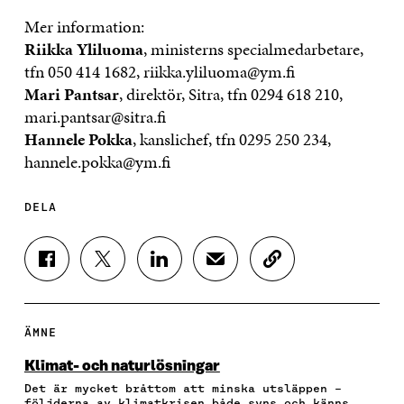
Mer information:
Riikka Yliluoma
, ministerns specialmedarbetare,
tfn 050 414 1682, riikka.yliluoma@ym.fi
Mari Pantsar
, direktör, Sitra, tfn 0294 618 210,
mari.pantsar@sitra.fi
Hannele Pokka
, kanslichef, tfn 0295 250 234,
hannele.pokka@ym.fi
DELA
D
D
D
D
K
E
E
E
E
O
L
L
L
L
P
A
A
A
A
I
P
P
P
V
E
ÄMNE
Å
Å
Å
I
R
F
T
L
A
A
Klimat- och naturlösningar
A
W
I
E
A
Det är mycket bråttom att minska utsläppen –
C
I
N
-
R
följderna av klimatkrisen både syns och känns