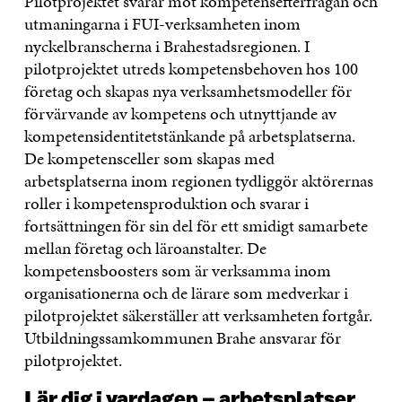
Pilotprojektet svarar mot kompetensefterfrågan och
utmaningarna i FUI-verksamheten inom
nyckelbranscherna i Brahestadsregionen. I
pilotprojektet utreds kompetensbehoven hos 100
företag och skapas nya verksamhetsmodeller för
förvärvande av kompetens och utnyttjande av
kompetensidentitetstänkande på arbetsplatserna.
De kompetensceller som skapas med
arbetsplatserna inom regionen tydliggör aktörernas
roller i kompetensproduktion och svarar i
fortsättningen för sin del för ett smidigt samarbete
mellan företag och läroanstalter. De
kompetensboosters som är verksamma inom
organisationerna och de lärare som medverkar i
pilotprojektet säkerställer att verksamheten fortgår.
Utbildningssamkommunen Brahe ansvarar för
pilotprojektet.
Lär dig i vardagen – arbetsplatser