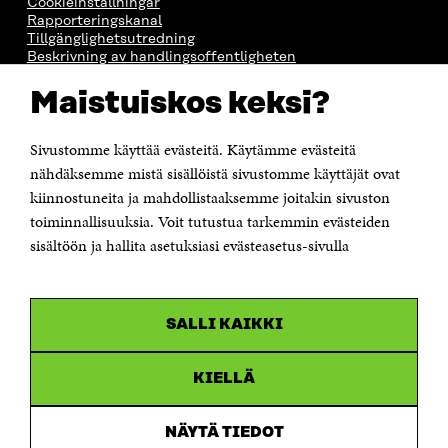
Cookieinställningar
Rapporteringskanal
Tillgänglighetsutredning
Beskrivning av handlingsoffentligheten
Sitra's digitala kommunikation och webbtjänster
Maistuiskos keksi?
KONTAKTA OSS
Sivustomme käyttää evästeitä. Käytämme evästeitä
Jubileumsfonden för Finlands självständighet Sitra
Östersjögatan 11–13, PB 160,
nähdäksemme mistä sisällöistä sivustomme käyttäjät ovat
00181 Helsingfors
kiinnostuneita ja mahdollistaaksemme joitakin sivuston
Tfn +358 294 618 991
toiminnallisuuksia. Voit tutustua tarkemmin evästeiden
Personalens e-postadresser har formen:
sisältöön ja hallita asetuksiasi evästeasetus-sivulla
fornamn.efternamn@sitra.fi
KANALER
SALLI KAIKKI
Facebook
Öppnas
i
Linkedin
ett
KIELLÄ
Öppnas
nytt
i
fönster
Youtube
ett
Öppnas
NÄYTÄ TIEDOT
nytt
i