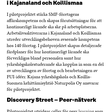
i Kajanaland och Koillismaa
I pilotprojektet stärks SMF-företagens
affärskompetens och skapas förutsättningar för att
kontinuerligt lärande ska ske på arbetsplatserna.
Arbetslivsaktiverarna i Kajanaland och Koillismaa
utreder utvecklingsbehoven avseende kompetens
hos 140 företag. I pilotprojektet skapas detaljerade
färdplaner för hur kontinuerligt lärande ska
förverkligas bland personalen samt hur
yrkeshögskolestuderande ska kopplas in som en del
av utvecklingen av företag och bearbetningen av
FUI-idéer. Kajana yrkeshögskola och Koillis-
Suomen kehittämisyhtiö Naturpolis Oy ansvarar
för pilotprojektet.
Discovery Street – Peer-nätverk
Pilotprojektet utvidgar celler för peer
learning
som