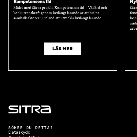
Kompetensens tid
Nyt
Målet med Sitras projekt Kompetensens tid – Välfärd och
Sitr
konkurrenskraft genom livslångt lärande är att hjälpa
feno
samhällsaktörer i Finland att utveckla livslångt lärande.
lösn
andr
arbe
LÄS MER
SÖKER DU DETTA?
Dataskydd