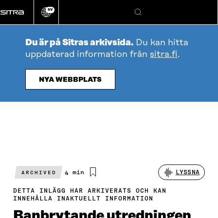
Gå
SV
direkt
Ändra
Sök
webbplatsens
till
språk
innehållet
Du är på Sitras arkivsida.
Du kan hitta
uppdaterad information från
sitra.fi
.
NYA WEBBPLATS
Beräknad
4 min
LYSSNA
ARCHIVED
läsningstid
DETTA INLÄGG HAR ARKIVERATS OCH KAN
INNEHÅLLA INAKTUELLT INFORMATION
Banbrytande utredningen