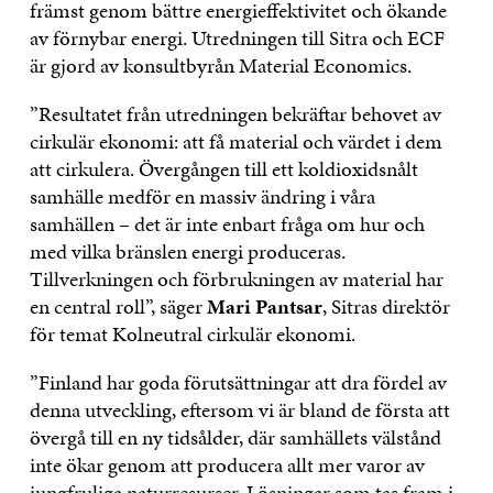
främst genom bättre energieffektivitet och ökande
av förnybar energi. Utredningen till Sitra och ECF
är gjord av konsultbyrån Material Economics.
”Resultatet från utredningen bekräftar behovet av
cirkulär ekonomi: att få material och värdet i dem
att cirkulera. Övergången till ett koldioxidsnålt
samhälle medför en massiv ändring i våra
samhällen – det är inte enbart fråga om hur och
med vilka bränslen energi produceras.
Tillverkningen och förbrukningen av material har
en central roll”, säger
Mari Pantsar
, Sitras direktör
för temat Kolneutral cirkulär ekonomi.
”Finland har goda förutsättningar att dra fördel av
denna utveckling, eftersom vi är bland de första att
övergå till en ny tidsålder, där samhällets välstånd
inte ökar genom att producera allt mer varor av
jungfruliga naturresurser. Lösningar som tas fram i