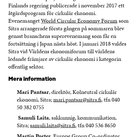
Finlands regering publicerade i november 2017 ett
åtgärdsprogram för cirkulär ekonomi.
Evenemanget
World Circular Economy Forum
som
Sitra arrangerade första gången på sommaren blev
genast branschens superevenemang som får en
fortsättning i Japan nästa höst. I januari 2018 valdes
Sitra vid Världens ekonomiforum till världens
ledande främjare av cirkulär ekonomi i kategorin
offentlig sektor.
Mera information
Mari Pantsar
, direktör, Kolneutral cirkulär
ekonomi, Sitra;
mari.pantsar@sitra.fi
, tfn 040
50 382 0755
Samuli Laita
, sakkunnig, kommunikation,
Sitra;
samuli.laita@sitra.fi
, tfn 040 536 8650
Martin Porter,
Europe Group Co-ordinator,