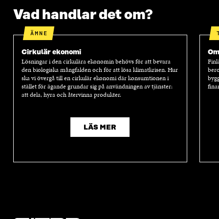
Vad handlar det om?
ÄMNE
Cirkulär ekonomi
Oms
Lösningar i den cirkulära ekonomin behövs för att bevara
Finl
den biologiska mångfalden och för att lösa klimatkrisen. Hur
bero
ska vi övergå till en cirkulär ekonomi där konsumtionen i
bygg
stället för ägande grundar sig på användningen av tjänster:
fina
att dela, hyra och återvinna produkter.
LÄS MER