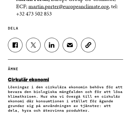
ECF;
martin.porter@europeanclimate.org
, tel:
+32 473 502 853
DELA
D
D
D
D
K
E
E
E
E
O
L
L
L
L
P
A
A
A
A
I
P
P
P
V
E
ÄMNE
Å
Å
Å
I
R
F
T
L
A
A
Cirkulär ekonomi
A
W
I
E
A
Lösningar i den cirkulära ekonomin behövs för att
C
I
N
-
R
bevara den biologiska mångfalden och för att lösa
E
T
K
P
T
klimatkrisen. Hur ska vi övergå till en cirkulär
B
T
E
O
I
ekonomi där konsumtionen i stället för ägande
O
E
D
S
K
grundar sig på användningen av tjänster: att
O
R
I
T
E
dela, hyra och återvinna produkter.
K
Ö
N
Ö
L
Ö
P
Ö
P
N
P
P
P
P
S