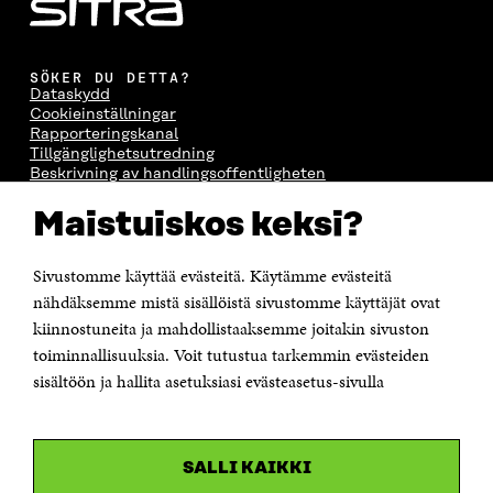
SÖKER DU DETTA?
Dataskydd
Cookieinställningar
Rapporteringskanal
Tillgänglighetsutredning
Beskrivning av handlingsoffentligheten
Sitra's digitala kommunikation och webbtjänster
Maistuiskos keksi?
KONTAKTA OSS
Jubileumsfonden för Finlands självständighet Sitra
Sivustomme käyttää evästeitä. Käytämme evästeitä
Östersjögatan 11–13, PB 160,
nähdäksemme mistä sisällöistä sivustomme käyttäjät ovat
00181 Helsingfors
kiinnostuneita ja mahdollistaaksemme joitakin sivuston
Tfn +358 294 618 991
toiminnallisuuksia. Voit tutustua tarkemmin evästeiden
Personalens e-postadresser har formen:
sisältöön ja hallita asetuksiasi evästeasetus-sivulla
fornamn.efternamn@sitra.fi
KANALER
SALLI KAIKKI
Facebook
Öppnas