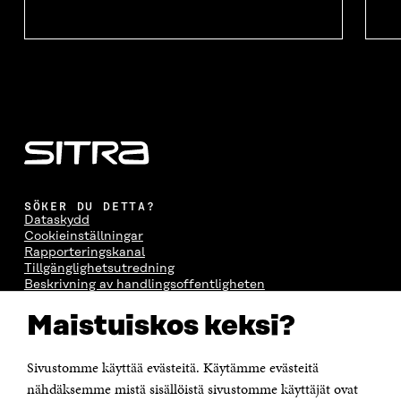
SÖKER DU DETTA?
Dataskydd
Cookieinställningar
Rapporteringskanal
Tillgänglighetsutredning
Beskrivning av handlingsoffentligheten
Sitra's digitala kommunikation och webbtjänster
Maistuiskos keksi?
KONTAKTA OSS
Jubileumsfonden för Finlands självständighet Sitra
Sivustomme käyttää evästeitä. Käytämme evästeitä
Östersjögatan 11–13, PB 160,
nähdäksemme mistä sisällöistä sivustomme käyttäjät ovat
00181 Helsingfors