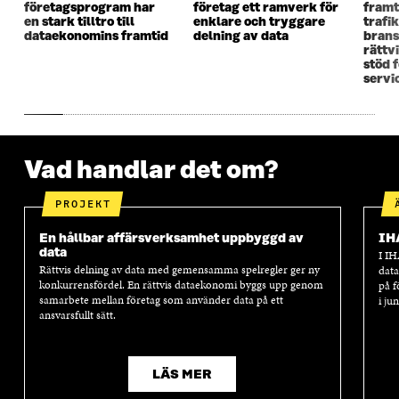
företagsprogram har
företag ett ramverk för
framt
N
S
N
S
en stark tilltro till
enklare och tryggare
trafi
S
T
S
T
dataekonomins framtid
delning av data
brans
T
E
T
E
rättv
E
R
E
R
stöd 
R
R
servi
Vad handlar det om?
PROJEKT
En hållbar affärsverksamhet uppbyggd av
IH
data
I IH
Rättvis delning av data med gemensamma spelregler ger ny
data
konkurrensfördel. En rättvis dataekonomi byggs upp genom
på f
samarbete mellan företag som använder data på ett
i ju
ansvarsfullt sätt.
LÄS MER