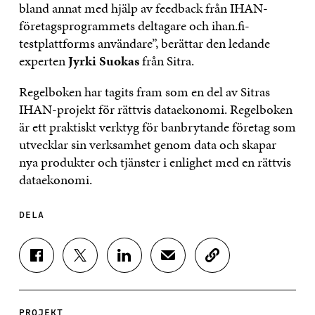
bland annat med hjälp av feedback från IHAN-
företagsprogrammets deltagare och ihan.fi-
testplattforms användare”, berättar den ledande
experten
Jyrki Suokas
från Sitra.
Regelboken har tagits fram som en del av Sitras
IHAN-projekt för rättvis dataekonomi. Regelboken
är ett praktiskt verktyg för banbrytande företag som
utvecklar sin verksamhet genom data och skapar
nya produkter och tjänster i enlighet med en rättvis
dataekonomi.
DELA
D
D
D
D
K
E
E
E
E
O
L
L
L
L
P
A
A
A
A
I
P
P
P
V
E
PROJEKT