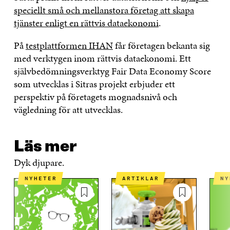
speciellt små och mellanstora företag att skapa
tjänster enligt en rättvis dataekonomi
.
På
testplattformen IHAN
får företagen bekanta sig
med verktygen inom rättvis dataekonomi. Ett
självbedömningsverktyg Fair Data Economy Score
som utvecklas i Sitras projekt erbjuder ett
perspektiv på företagets mognadsnivå och
vägledning för att utvecklas.
Läs mer
Dyk djupare.
NYHETER
ARTIKLAR
N