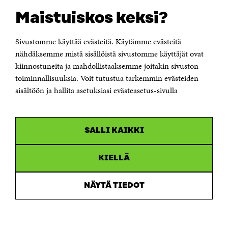
Cookieinställningar
Rapporteringskanal
Maistuiskos keksi?
Tillgänglighetsutredning
Beskrivning av handlingsoffentligheten
Sitra's digitala kommunikation och webbtjänster
Sivustomme käyttää evästeitä. Käytämme evästeitä
nähdäksemme mistä sisällöistä sivustomme käyttäjät ovat
kiinnostuneita ja mahdollistaaksemme joitakin sivuston
KONTAKTA OSS
Jubileumsfonden för Finlands självständighet Sitra
toiminnallisuuksia. Voit tutustua tarkemmin evästeiden
Östersjögatan 11–13, PB 160,
sisältöön ja hallita asetuksiasi evästeasetus-sivulla
00181 Helsingfors
Tfn +358 294 618 991
Personalens e-postadresser har formen:
fornamn.efternamn@sitra.fi
SALLI KAIKKI
KANALER
KIELLÄ
Facebook
Öppnas
i
NÄYTÄ TIEDOT
Linkedin
ett
Öppnas
nytt
i
fönster
Youtube
ett
Öppnas
nytt
i