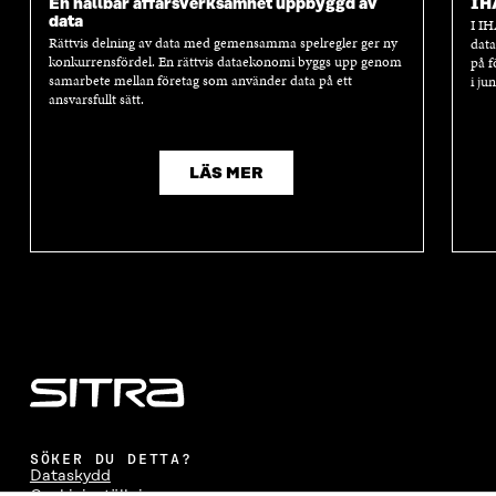
En hållbar affärsverksamhet uppbyggd av
IH
data
I IH
Rättvis delning av data med gemensamma spelregler ger ny
data
konkurrensfördel. En rättvis dataekonomi byggs upp genom
på f
samarbete mellan företag som använder data på ett
i ju
ansvarsfullt sätt.
LÄS MER
SÖKER DU DETTA?
Dataskydd