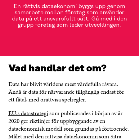
En rättvis dataekonomi byggs upp genom
samarbete mellan företag som använder
data på ett ansvarsfullt sätt. Gå med i den
grupp företag som leder utvecklingen.
VAD HANDLAR DET OM?
LÄS MER
KONTAKTA OSS
Vad handlar det om?
Data har blivit världens mest värdefulla råvara.
Ändå är data för närvarande tillgänglig endast för
ett fåtal, med orättvisa spelregler.
EU:s datastrategi
som publicerades i början av år
2020 ger riktlinjer för uppbyggande av en
dataekonomisk modell som grundas på förtroende.
Målet med den rättvisa dataekonomin som Sitra