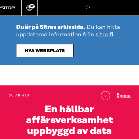
Gå
SV
direkt
Ändra
Sök
webbplatsens
till
språk
innehållet
Du är på Sitras arkivsida.
Du kan hitta
uppdaterad information från
sitra.fi
.
NYA WEBBPLATS
Innehållsförteckning
Öppna
DU ÄR HÄR
En hållbar
affärsverksamhet
uppbyggd av data