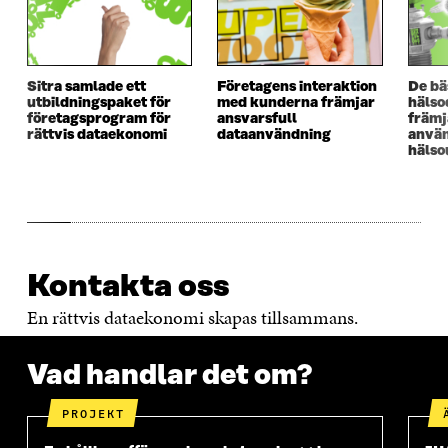
Sitra samlade ett
Företagens interaktion
De bä
utbildningspaket för
med kunderna främjar
hälso
företagsprogram för
ansvarsfull
främj
rättvis dataekonomi
dataanvändning
använ
hälso
Kontakta oss
En rättvis dataekonomi skapas tillsammans.
Vad handlar det om?
PROJEKT