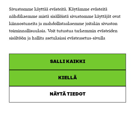
KONTAKTA OSS
Jubileumsfonden för Finlands självständighet Sitra
Sivustomme käyttää evästeitä. Käytämme evästeitä
Östersjögatan 11–13, PB 160,
nähdäksemme mistä sisällöistä sivustomme käyttäjät ovat
00181 Helsingfors
kiinnostuneita ja mahdollistaaksemme joitakin sivuston
Tfn +358 294 618 991
toiminnallisuuksia. Voit tutustua tarkemmin evästeiden
Personalens e-postadresser har formen:
sisältöön ja hallita asetuksiasi evästeasetus-sivulla
fornamn.efternamn@sitra.fi
KANALER
SALLI KAIKKI
Facebook
Öppnas
i
Linkedin
ett
KIELLÄ
Öppnas
nytt
i
fönster
Youtube
ett
Öppnas
NÄYTÄ TIEDOT
nytt
i
fönster
Instagram
ett
Öppnas
nytt
i
fönster
ett
nytt
fönster