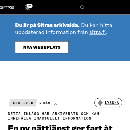
Gå
SV
direkt
Ändra
Sök
webbplatsens
till
språk
innehållet
Du är på Sitras arkivsida.
Du kan hitta
uppdaterad information från
sitra.fi
.
NYA WEBBPLATS
Beräknad
3 min
LYSSNA
ARCHIVED
läsningstid
DETTA INLÄGG HAR ARKIVERATS OCH KAN
INNEHÅLLA INAKTUELLT INFORMATION
En ny nättjänst ger fart åt