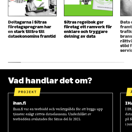
Y
T
Y
T
T
T
T
T
T
F
T
F
F
Ö
F
Ö
Deltagarna i Sitras
Sitras regelbok ger
Data 
Ö
N
Ö
N
företagsprogram har
företag ett ramverk för
framt
N
S
N
S
en stark tilltro till
enklare och tryggare
trafi
S
T
S
T
dataekonomins framtid
delning av data
brans
T
E
T
E
rättv
E
R
E
R
stöd 
R
R
servi
Vad handlar det om?
PROJEKT
ihan.fi
IH
Ihan.fi var en testbädd och verktygslåda för att bygga upp
I IH
tjänster enligt rättvis dataekonomi. Underhållet av
data
testbädden avslutades för Sitras del år 2021.
på f
i ju