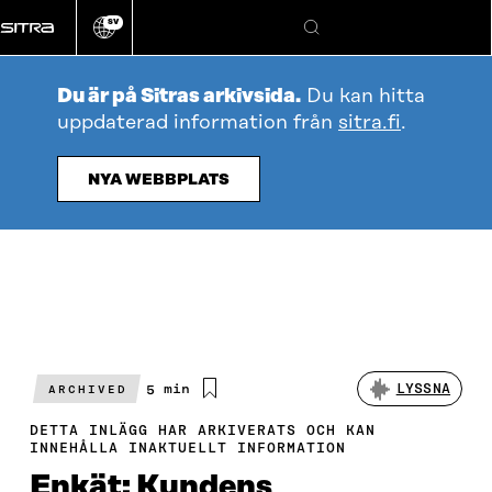
Gå
SV
direkt
Ändra
Sök
webbplatsens
till
språk
innehållet
Du är på Sitras arkivsida.
Du kan hitta
uppdaterad information från
sitra.fi
.
NYA WEBBPLATS
Beräknad
5 min
LYSSNA
ARCHIVED
läsningstid
DETTA INLÄGG HAR ARKIVERATS OCH KAN
INNEHÅLLA INAKTUELLT INFORMATION
Enkät: Kundens