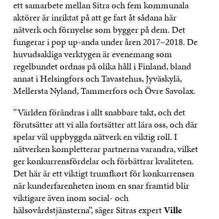
ett samarbete mellan Sitra och fem kommunala
aktörer är inriktat på att ge fart åt sådana här
nätverk och förnyelse som bygger på dem. Det
fungerar i pop up-anda under åren 2017–2018. De
huvudsakliga verktygen är evenemang som
regelbundet ordnas på olika håll i Finland, bland
annat i Helsingfors och Tavastehus, Jyväskylä,
Mellersta Nyland, Tammerfors och Övre Savolax.
”Världen förändras i allt snabbare takt, och det
förutsätter att vi alla fortsätter att lära oss, och där
spelar väl uppbyggda nätverk en viktig roll. I
nätverken kompletterar partnerna varandra, vilket
ger konkurrensfördelar och förbättrar kvaliteten.
Det här är ett viktigt trumfkort för konkurrensen
när kunderfarenheten inom en snar framtid blir
viktigare även inom social- och
hälsovårdstjänsterna”, säger Sitras expert
Ville