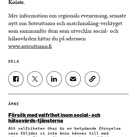
Koiste
.
Mer information om regionala evenemang, senaste
nytt om Soteuttamo och matchmaking-verktyget
som sammanför dem som utvecklar social- och
hälsovården hittar du på adressen
www.soteuttamo.fi
DELA
D
D
D
D
K
E
E
E
E
O
L
L
L
L
P
A
A
A
A
I
P
P
P
V
E
ÄMNE
Å
Å
Å
I
R
F
T
L
A
A
Försök med valfrihet inom social- och
A
W
I
E
A
hälsovårds-tjänsterna
C
I
N
-
R
Att valfriheten ökar är en betydande förnyelse
E
T
K
P
T
vars följder vi inte ännu känner till med
B
T
E
O
I