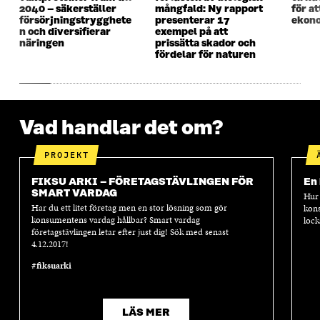
R
R
2040 – säkerställer
mångfald: Ny rapport
för a
försörjningstrygghete
presenterar 17
ekono
n och diversifierar
exempel på att
näringen
prissätta skador och
fördelar för naturen
Vad handlar det om?
PROJEKT
FIKSU ARKI – FÖRETAGSTÄVLINGEN FÖR
En 
SMART VARDAG
Hur 
Har du ett litet företag men en stor lösning som gör
kons
konsumentens vardag hållbar? Smart vardag
lock
företagstävlingen letar efter just dig! Sök med senast
4.12.2017!
#fiksuarki
LÄS MER