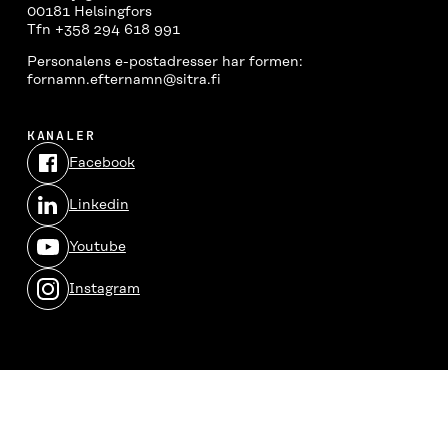
00181 Helsingfors
Tfn +358 294 618 991
Personalens e-postadresser har formen:
fornamn.efternamn@sitra.fi
KANALER
Facebook
Öppnas
i
Linkedin
ett
Öppnas
nytt
i
fönster
Youtube
ett
Öppnas
nytt
i
fönster
Instagram
ett
Öppnas
nytt
i
fönster
ett
nytt
fönster