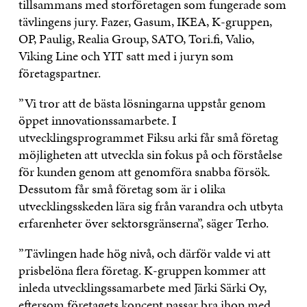
tillsammans med storföretagen som fungerade som
tävlingens jury. Fazer, Gasum, IKEA, K-gruppen,
OP, Paulig, Realia Group, SATO, Tori.fi, Valio,
Viking Line och YIT satt med i juryn som
företagspartner.
”Vi tror att de bästa lösningarna uppstår genom
öppet innovationssamarbete. I
utvecklingsprogrammet Fiksu arki får små företag
möjligheten att utveckla sin fokus på och förståelse
för kunden genom att genomföra snabba försök.
Dessutom får små företag som är i olika
utvecklingsskeden lära sig från varandra och utbyta
erfarenheter över sektorsgränserna”, säger Terho.
”Tävlingen hade hög nivå, och därför valde vi att
prisbelöna flera företag. K-gruppen kommer att
inleda utvecklingssamarbete med Järki Särki Oy,
eftersom företagets koncept passar bra ihop med