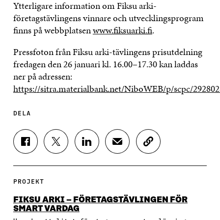
Ytterligare information om Fiksu arki-
företagstävlingens vinnare och utvecklingsprogram
finns på webbplatsen
www.fiksuarki.fi
.
Pressfoton från Fiksu arki-tävlingens prisutdelning
fredagen den 26 januari kl. 16.00–17.30 kan laddas
ner på adressen:
https://sitra.materialbank.net/NiboWEB/p/scpc/292802
DELA
D
D
D
D
K
E
E
E
E
O
L
L
L
L
P
A
A
A
A
I
P
P
P
V
E
PROJEKT
Å
Å
Å
I
R
F
T
L
A
A
FIKSU ARKI – FÖRETAGSTÄVLINGEN FÖR
A
W
I
E
A
SMART VARDAG
C
I
N
-
R