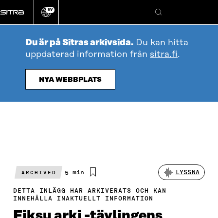
Gå
SV
direkt
Ändra
Sök
webbplatsens
till
språk
innehållet
Du är på Sitras arkivsida.
Du kan hitta
uppdaterad information från
sitra.fi
.
NYA WEBBPLATS
Beräknad
5 min
LYSSNA
ARCHIVED
läsningstid
DETTA INLÄGG HAR ARKIVERATS OCH KAN
INNEHÅLLA INAKTUELLT INFORMATION
Fiksu arki -tävlingens