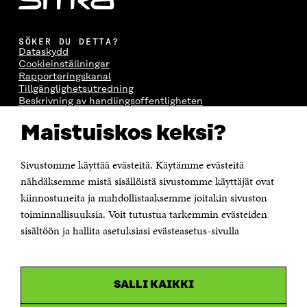
T
E
T
E
E
R
E
R
R
R
SÖKER DU DETTA?
Dataskydd
Cookieinställningar
Rapporteringskanal
Tillgänglighetsutredning
Beskrivning av handlingsoffentligheten
Sitra's digitala kommunikation och webbtjänster
Maistuiskos keksi?
KONTAKTA OSS
Sivustomme käyttää evästeitä. Käytämme evästeitä
Jubileumsfonden för Finlands självständighet Sitra
Östersjögatan 11–13, PB 160,
nähdäksemme mistä sisällöistä sivustomme käyttäjät ovat
00181 Helsingfors
kiinnostuneita ja mahdollistaaksemme joitakin sivuston
Tfn +358 294 618 991
toiminnallisuuksia. Voit tutustua tarkemmin evästeiden
Personalens e-postadresser har formen:
sisältöön ja hallita asetuksiasi evästeasetus-sivulla
fornamn.efternamn@sitra.fi
KANALER
SALLI KAIKKI
Facebook
Öppnas