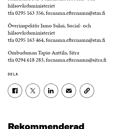
hälsovårdsministeriet
tfn 0295 163 356, fornamn.efternamn@stm.fi
Överinspektör Ismo Suksi, Social- och
hälsovårdsministeriet
tfn 0295 163 464, fornamn.efternamn@stm.fi
Ombudsman Tapio Anttila, Sitra
tfn 0294 618 283, fornamn.efternamn@sitra.fi
DELA
D
D
D
D
K
E
E
E
E
O
L
L
L
L
P
A
A
A
A
I
P
P
P
V
E
Å
Å
Å
I
R
F
T
L
A
A
Rekommenderad