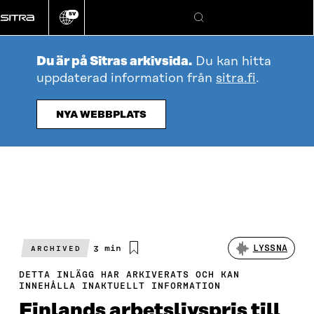
Gå
SV
direkt
Ändra
Sök
webbplatsens
till
språk
innehållet
Du är på Sitras arkivsida.
Du kan hitta
uppdaterad information från
sitra.fi
.
NYA WEBBPLATS
Beräknad
3 min
LYSSNA
ARCHIVED
läsningstid
DETTA INLÄGG HAR ARKIVERATS OCH KAN
INNEHÅLLA INAKTUELLT INFORMATION
Finlands arbetslivspris till