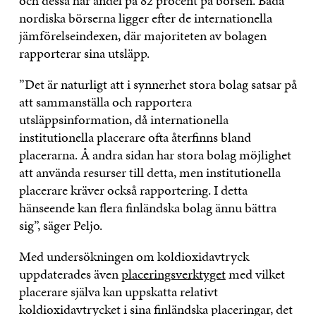
och dessa har andel på 82 procent på börsen. Båda
nordiska börserna ligger efter de internationella
jämförelseindexen, där majoriteten av bolagen
rapporterar sina utsläpp.
”Det är naturligt att i synnerhet stora bolag satsar på
att sammanställa och rapportera
utsläppsinformation, då internationella
institutionella placerare ofta återfinns bland
placerarna. Å andra sidan har stora bolag möjlighet
att använda resurser till detta, men institutionella
placerare kräver också rapportering. I detta
hänseende kan flera finländska bolag ännu bättra
sig”, säger Peljo.
Med undersökningen om koldioxidavtryck
uppdaterades även
placeringsverktyget
med vilket
placerare själva kan uppskatta relativt
koldioxidavtrycket i sina finländska placeringar, det