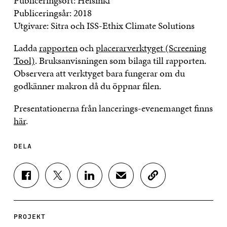
Publiceringsort: Helsinki
Publiceringsår: 2018
Utgivare: Sitra och ISS-Ethix Climate Solutions
Ladda
rapporten
och
placerarverktyget (Screening
Tool)
. Bruksanvisningen som bilaga till rapporten.
Observera att verktyget bara fungerar om du
godkänner makron då du öppnar filen.
Presentationerna från lancerings-evenemanget finns
här
.
DELA
D
D
D
D
K
E
E
E
E
O
L
L
L
L
P
A
A
A
A
I
P
P
P
V
E
PROJEKT
Å
Å
Å
I
R