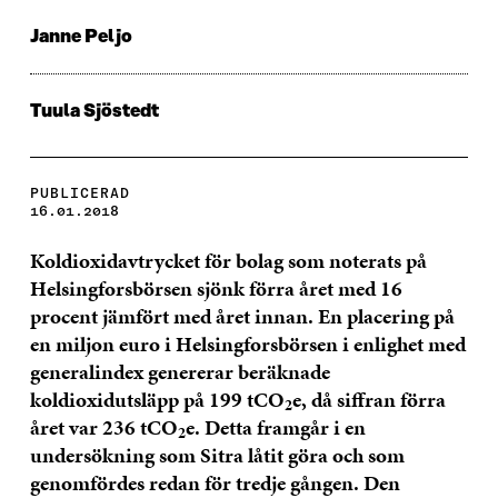
Janne Peljo
Tuula Sjöstedt
PUBLICERAD
16.01.2018
Koldioxidavtrycket för bolag som noterats på
Helsingforsbörsen sjönk förra året med 16
procent jämfört med året innan.
En placering på
en miljon euro i Helsingforsbörsen i enlighet med
generalindex genererar beräknade
koldioxidutsläpp på 199 tCO
e, då siffran förra
2
året var 236 tCO
e.
Detta framgår i en
2
undersökning som Sitra låtit göra och som
genomfördes redan för tredje gången.
Den