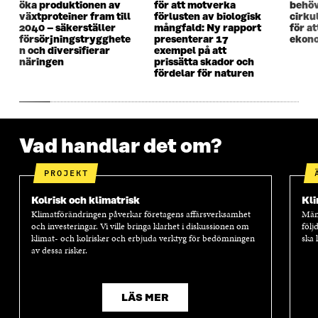
öka produktionen av
för att motverka
behöv
S
T
S
T
växtproteiner fram till
förlusten av biologisk
cirku
T
E
T
E
2040 – säkerställer
mångfald: Ny rapport
för a
E
R
E
R
försörjningstrygghete
presenterar 17
ekono
R
R
n och diversifierar
exempel på att
näringen
prissätta skador och
fördelar för naturen
Vad handlar det om?
PROJEKT
Kolrisk och klimatrisk
Kl
Klimatförändringen påverkar företagens affärsverksamhet
Mäns
och investeringar. Vi ville bringa klarhet i diskussionen om
följ
klimat- och kolrisker och erbjuda verktyg för bedömningen
ska 
av dessa risker.
LÄS MER