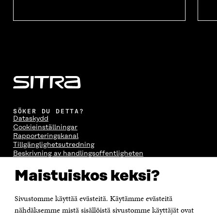
SÖKER DU DETTA?
Dataskydd
Cookieinställningar
Rapporteringskanal
Tillgänglighetsutredning
Beskrivning av handlingsoffentligheten
Sitra's digitala kommunikation och webbtjänster
Maistuiskos keksi?
KONTAKTA OSS
Jubileumsfonden för Finlands självständighet Sitra
Sivustomme käyttää evästeitä. Käytämme evästeitä
Östersjögatan 11–13, PB 160,
nähdäksemme mistä sisällöistä sivustomme käyttäjät ovat
00181 Helsingfors