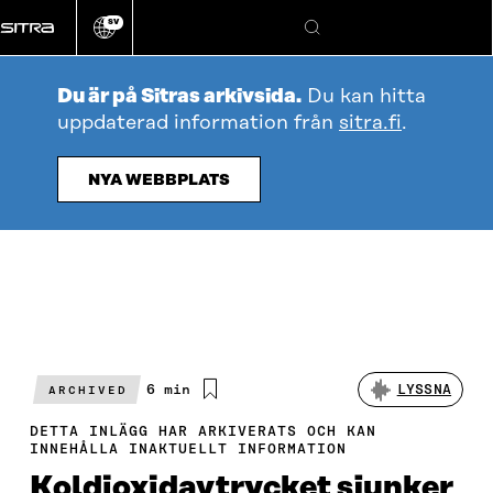
Gå
SV
direkt
Ändra
Sök
webbplatsens
till
språk
innehållet
Du är på Sitras arkivsida.
Du kan hitta
uppdaterad information från
sitra.fi
.
NYA WEBBPLATS
Beräknad
6 min
LYSSNA
ARCHIVED
läsningstid
DETTA INLÄGG HAR ARKIVERATS OCH KAN
INNEHÅLLA INAKTUELLT INFORMATION
Koldioxidavtrycket sjunker