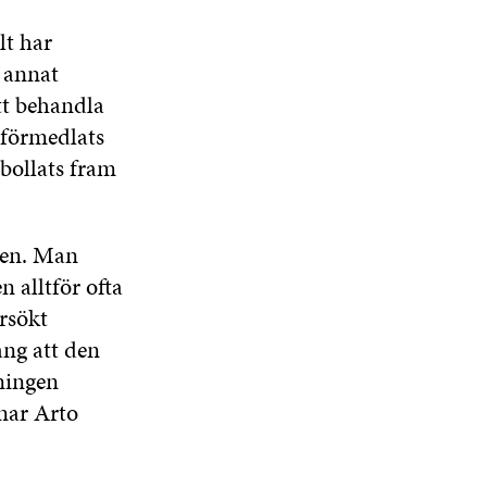
lt har
d annat
att behandla
 förmedlats
 bollats fram
nten. Man
 alltför ofta
örsökt
ång att den
tningen
nar Arto