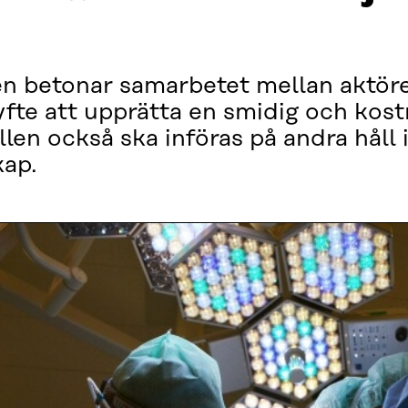
 betonar samarbetet mellan aktörer 
syfte att upprätta en smidig och kos
len också ska införas på andra håll
kap.