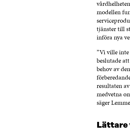
vårdhelheten.
modellen fun
serviceprodu
tjänster till
införa nya v
”Vi ville int
beslutade att
behov av den
förberedande 
resultaten a
medvetna om 
säger Lemmet
Lättare 