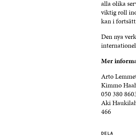
alla olika se
viktig roll 
kan i fortsät
Den nya verk
internatione
Mer informa
Arto Lemmett
Kimmo Haahko
050 380 860
Aki Haukilaht
466
DELA