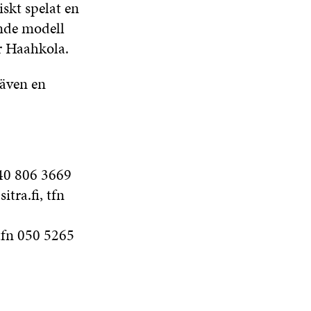
skt spelat en
ande modell
er Haahkola.
 även en
040 806 3669
ra.fi, tfn
 tfn 050 5265