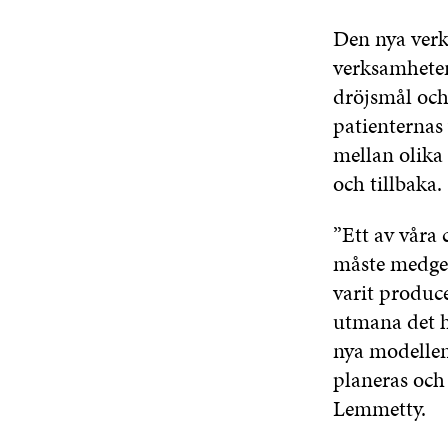
Den nya verk
verksamheten 
dröjsmål och 
patienternas
mellan olika 
och tillbaka.
”Ett av våra 
måste medge a
varit produce
utmana det hä
nya modellen 
planeras oc
Lemmetty.