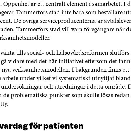
 Öppenhet är ett centralt element i samarbetet. I 
gerar Tammerfors stad inte bara som beställare u
cent. De övriga serviceproducenterna är avtalsleve
 staden. Tammerfors stad vill vara föregångare när de
erksamhetsmodeller.
e vänta tills social- och hälsovårdsreformen slutförs
 gå vidare med det här initiativet eftersom det fanns
 nya verksamhetsmodellen. I bakgrunden finns ett f
arbete under vilket vi systematiskt utnyttjat blan
v undersökningar och utredningar i detta område. D
de problematiska punkter som skulle lösas redan 
ty.
vardag för patienten