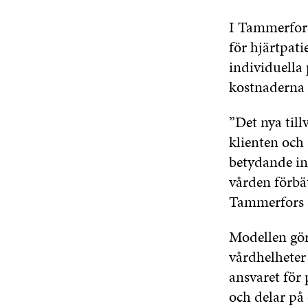
I Tammerfors
för hjärtpat
individuella 
kostnaderna 
”Det nya tillv
klienten och
betydande in
vården förbät
Tammerfors 
Modellen gör
vårdhelheter 
ansvaret för
och delar på