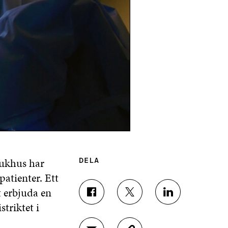
jukhus har
DELA
patienter. Ett
t erbjuda en
D
D
D
triktet i
E
E
E
L
L
L
A
A
A