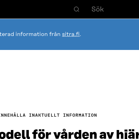
terad information från
sitra.fi
.
INNEHÅLLA INAKTUELLT INFORMATION
ell för vården av hjär