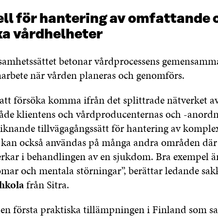
ll för hantering av omfattande 
a vårdhelheter
samhetssättet betonar vårdprocessens gemensamma
marbete när vården planeras och genomförs.
att försöka komma ifrån det splittrade nätverket av
 både klientens och vårdproducenternas och -anord
 liknande tillvägagångssätt för hantering av komple
 kan också användas på många andra områden där f
rkar i behandlingen av en sjukdom. Bra exempel är
mar och mentala störningar”, berättar ledande sa
hkola
från Sitra.
den första praktiska tillämpningen i Finland som s