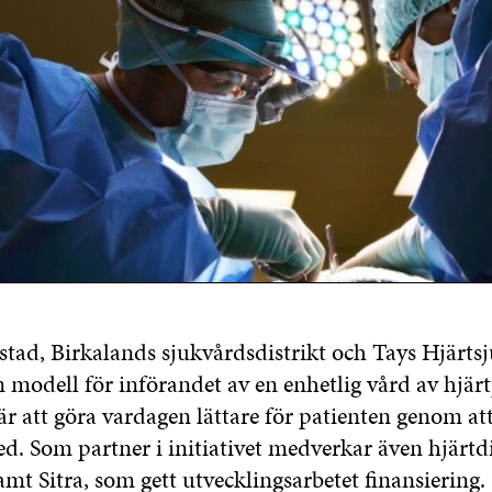
tad, Birkalands sjukvårdsdistrikt och Tays Hjärts
 modell för införandet av en enhetlig vård av hjärt
är att göra vardagen lättare för patienten genom at
d. Som partner i initiativet medverkar även hjärtdis
mt Sitra, som gett utvecklingsarbetet finansiering.