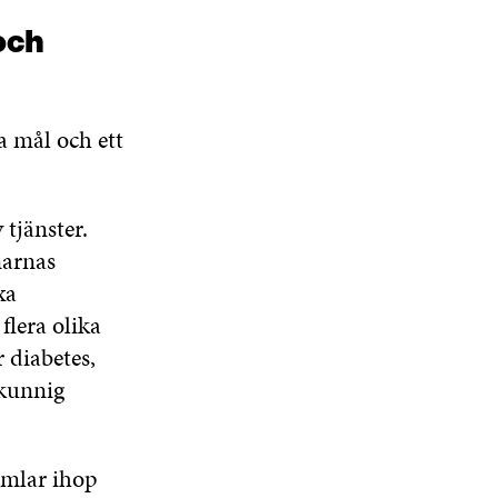
och
 mål och ett
 tjänster.
narnas
xa
lera olika
 diabetes,
kkunnig
amlar ihop