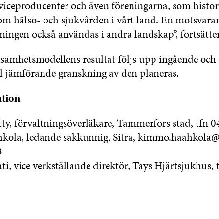
rviceproducenter och även föreningarna, som histori
inom hälso- och sjukvården i vårt land. En motsvar
tningen också användas i andra landskap”, fortsätt
samhetsmodellens resultat följs upp ingående och
ll jämförande granskning av den planeras.
tion
y, förvaltningsöverläkare, Tammerfors stad, tfn 
la, ledande sakkunnig, Sitra, kimmo.haahkola@sit
3
i, vice verkställande direktör, Tays Hjärtsjukhus,