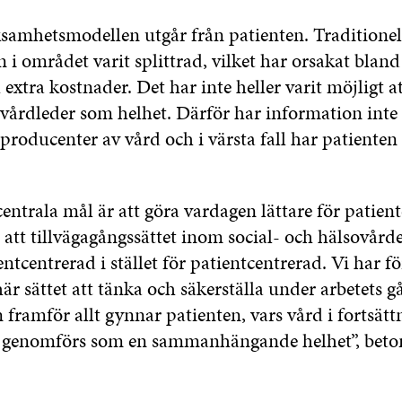
samhetsmodellen utgår från patienten. Traditionel
i området varit splittrad, vilket har orsakat blan
extra kostnader. Det har inte heller varit möjligt 
 vårdleder som helhet. Därför har information inte
producenter av vård och i värsta fall har patienten
centrala mål är att göra vardagen lättare för patie
tt tillvägagångssättet inom social- och hälsovården
ntcentrerad i stället för patientcentrerad. Vi har f
r sättet att tänka och säkerställa under arbetets g
framför allt gynnar patienten, vars vård i fortsät
h genomförs som en sammanhängande helhet”, beto