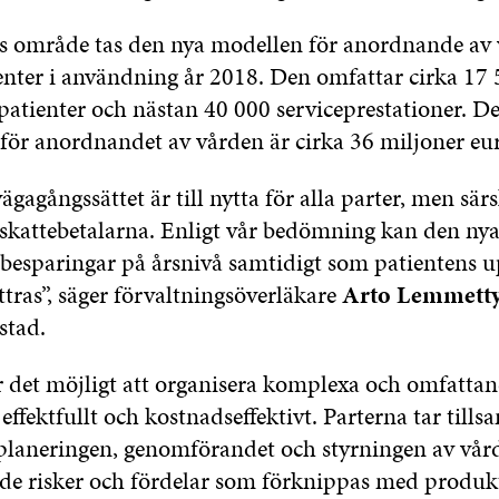
 område tas den nya modellen för anordnande av 
ienter i användning år 2018. Den omfattar cirka 17
patienter och nästan 40 000 serviceprestationer. De 
för anordnandet av vården är cirka 36 miljoner eur
ägagångssättet är till nytta för alla parter, men särs
 skattebetalarna. Enligt vår bedömning kan den ny
besparingar på årsnivå samtidigt som patientens u
tras”, säger förvaltningsöverläkare
Arto Lemmett
stad.
 det möjligt att organisera komplexa och omfatta
effektfullt och kostnadseffektivt. Parterna tar til
 planeringen, genomförandet och styrningen av vår
 de risker och fördelar som förknippas med produk