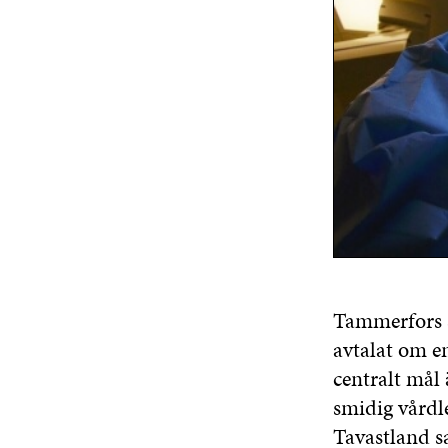
Tammerfors s
avtalat om en
centralt mål 
smidig vårdle
Tavastland sa