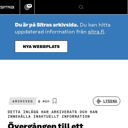
Gå
SV
direkt
Ändra
Sök
webbplatsens
till
språk
innehållet
Du är på Sitras arkivsida.
Du kan hitta
uppdaterad information från
sitra.fi
.
NYA WEBBPLATS
Beräknad
5 min
LYSSNA
ARCHIVED
läsningstid
DETTA INLÄGG HAR ARKIVERATS OCH KAN
INNEHÅLLA INAKTUELLT INFORMATION
Övergången till ett