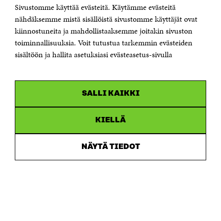
Jubileumsfonden för Finlands självständighet Sitra
Sivustomme käyttää evästeitä. Käytämme evästeitä
Östersjögatan 11–13, PB 160,
nähdäksemme mistä sisällöistä sivustomme käyttäjät ovat
00181 Helsingfors
kiinnostuneita ja mahdollistaaksemme joitakin sivuston
Tfn +358 294 618 991
toiminnallisuuksia. Voit tutustua tarkemmin evästeiden
Personalens e-postadresser har formen:
sisältöön ja hallita asetuksiasi evästeasetus-sivulla
fornamn.efternamn@sitra.fi
KANALER
SALLI KAIKKI
Facebook
Öppnas
i
Linkedin
ett
KIELLÄ
Öppnas
nytt
i
fönster
Youtube
ett
Öppnas
NÄYTÄ TIEDOT
nytt
i
fönster
Instagram
ett
Öppnas
nytt
i
fönster
ett
nytt
fönster