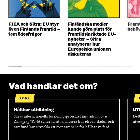
Y
T
Y
T
T
T
T
T
T
F
T
F
F
Ö
F
Ö
FIIA och Sitra: EU styr
Finländska medier
Framt
Ö
N
Ö
N
även Finlands framtid –
kunde göra plats för
behöv
N
S
N
S
fem ödesfrågor
framtidsinriktade EU-
S
T
S
T
nyheter – Sitra
T
E
T
E
analyserar hur
E
R
E
R
Europeiska unionen
R
R
diskuteras
Vad handlar det om?
ÄMNE
Hållbar utbildning
UT
Sitras internationella forskningsprojektet
Education for a
Dett
Changing World
syftar till att analysera hur elever, skolor och
utve
samfund kan utveckla ett nytt samhälle för hållbar välfärd.