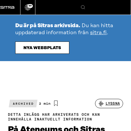
Gå
SV
direkt
Ändra
Sök
webbplatsens
till
språk
innehållet
Du är på Sitras arkivsida.
Du kan hitta
uppdaterad information från
sitra.fi
.
NYA WEBBPLATS
Beräknad
2 min
LYSSNA
ARCHIVED
läsningstid
DETTA INLÄGG HAR ARKIVERATS OCH KAN
INNEHÅLLA INAKTUELLT INFORMATION
På Ateneums och Sitras