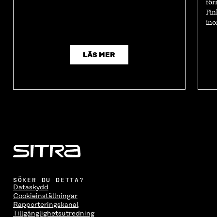
för
Fin
ino
LÄS MER
SÖKER DU DETTA?
Dataskydd
Cookieinställningar
Rapporteringskanal
Tillgänglighetsutredning