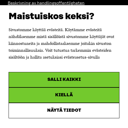
Beskrivning av handlingsoffentligheten
Sitra's digitala kommunikation och webbtjänster
Maistuiskos keksi?
KONTAKTA OSS
Jubileumsfonden för Finlands självständighet Sitra
Sivustomme käyttää evästeitä. Käytämme evästeitä
Östersjögatan 11–13, PB 160,
nähdäksemme mistä sisällöistä sivustomme käyttäjät ovat
00181 Helsingfors
kiinnostuneita ja mahdollistaaksemme joitakin sivuston
Tfn +358 294 618 991
toiminnallisuuksia. Voit tutustua tarkemmin evästeiden
Personalens e-postadresser har formen:
sisältöön ja hallita asetuksiasi evästeasetus-sivulla
fornamn.efternamn@sitra.fi
KANALER
SALLI KAIKKI
Facebook
Öppnas
i
Linkedin
ett
KIELLÄ
Öppnas
nytt
i
fönster
Youtube
ett
Öppnas
NÄYTÄ TIEDOT
nytt
i
fönster
Instagram
ett
Öppnas
nytt
i