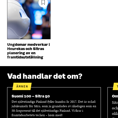
E
T
E
T
T
T
T
T
T
N
T
N
N
Y
N
Y
Y
T
Y
T
T
T
T
T
T
F
T
F
F
Ö
F
Ö
Ö
N
Ö
N
Ungdomar medverkar i
N
S
N
S
Heurekas och Sitras
S
T
S
T
planering av en
T
E
T
E
framtidsutställning
E
R
E
R
R
R
Vad handlar det om?
ÄMNEN
Suomi 100 – Sitra 50
Om
Det självständiga Finland fyller hundra år 2017. Det är också
Sit
jubileumsår för Sitra, som ju grundades av riksdagen som en
och
50-årspresent till det självständiga Finland. Vi firar i
oli
framtidsarbetets tecken – kom med!