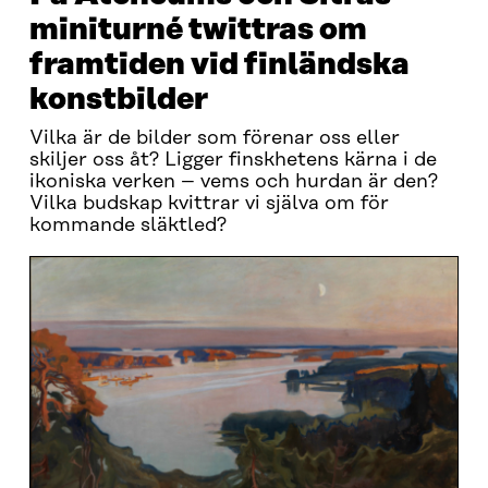
miniturné twittras om
framtiden vid finländska
konstbilder
Vilka är de bilder som förenar oss eller
skiljer oss åt? Ligger finskhetens kärna i de
ikoniska verken – vems och hurdan är den?
Vilka budskap kvittrar vi själva om för
kommande släktled?