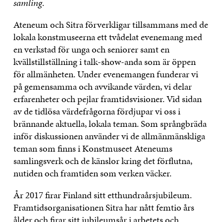
samling
.
Ateneum och Sitra förverkligar tillsammans med de
lokala konstmuseerna ett tvådelat evenemang med
en verkstad för unga och seniorer samt en
kvällstillställning i talk-show-anda som är öppen
för allmänheten. Under evenemangen funderar vi
på gemensamma och avvikande värden, vi delar
erfarenheter och pejlar framtidsvisioner. Vid sidan
av de tidlösa värdefrågorna fördjupar vi oss i
brännande aktuella, lokala teman. Som språngbräda
inför diskussionen använder vi de allmänmänskliga
teman som finns i Konstmuseet Ateneums
samlingsverk och de känslor kring det förflutna,
nutiden och framtiden som verken väcker.
År 2017 firar Finland sitt etthundraårsjubileum.
Framtidsorganisationen Sitra har nått femtio års
ålder och
firar sitt jubileumsår i arbetets och