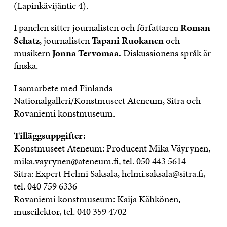
(Lapinkävijäntie 4).
I panelen sitter journalisten och författaren
Roman
Schatz
, journalisten
Tapani Ruokanen
och
musikern
Jonna Tervomaa.
Diskussionens språk är
finska.
I samarbete med Finlands
Nationalgalleri/Konstmuseet Ateneum, Sitra och
Rovaniemi konstmuseum.
Tilläggsuppgifter:
Konstmuseet Ateneum: Producent Mika Väyrynen,
mika.vayrynen@ateneum.fi, tel. 050 443 5614
Sitra: Expert Helmi Saksala, helmi.saksala@sitra.fi,
tel. 040 759 6336
Rovaniemi konstmuseum: Kaija Kähkönen,
museilektor, tel. 040 359 4702