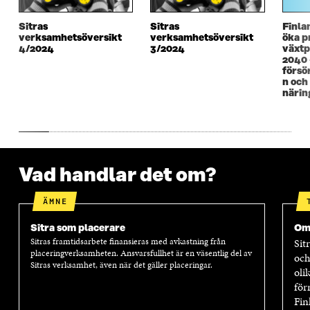
T
F
T
F
F
Ö
F
Ö
Sitras
Sitras
Finla
Ö
N
Ö
N
verksamhetsöversikt
verksamhetsöversikt
öka p
N
S
N
S
4/2024
3/2024
växtp
S
T
S
T
2040 
T
E
T
E
försö
E
R
E
R
n och
R
R
närin
Vad handlar det om?
ÄMNE
Sitra som placerare
Om
Sitras framtidsarbete finansieras med avkastning från
Sit
placeringverksamheten. Ansvarsfullhet är en väsentlig del av
och
Sitras verksamhet, även när det gäller placeringar.
oli
för
Fin