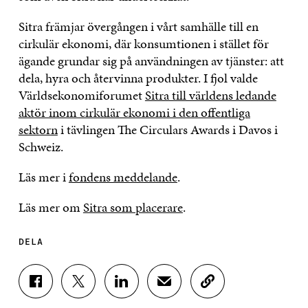
Sitra främjar övergången i vårt samhälle till en
cirkulär ekonomi, där konsumtionen i stället för
ägande grundar sig på användningen av tjänster: att
dela, hyra och återvinna produkter. I fjol valde
Världsekonomiforumet
Sitra till världens ledande
aktör inom cirkulär ekonomi i den offentliga
sektorn
i tävlingen The Circulars Awards i Davos i
Schweiz.
Läs mer i
fondens meddelande
.
Läs mer om
Sitra som placerare
.
DELA
D
D
D
D
K
E
E
E
E
O