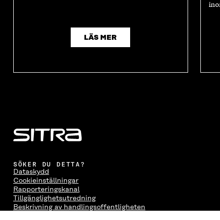
ino
LÄS MER
SÖKER DU DETTA?
Dataskydd
Cookieinställningar
Rapporteringskanal
Tillgänglighetsutredning
Beskrivning av handlingsoffentligheten
Sitra's digitala kommunikation och webbtjänster