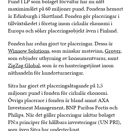
Fund I LP som bolaget förvaltar har nu nått
maximimålet på 60 miljoner pund. Fondens hemort
är Edinburgh i Skottland. Fonden gör placeringar i
tillväxtskedet i företag inom cirkulär ekonomi i
Europa och söker placeringsobjekt även i Finland.
Fonden har redan gjort tre placeringar. Dessa är
Winnow Solutions
, som minskar matsvinn,
Grover
,
som erbjuder uthyrning av konsumentvaror, samt
ZigZag Global
, som är en hanteringstjänst inom
näthandeln för kundreturneringar.
Sitra har gjort ett placeringsåtagande på 1,5
miljoner pund i fonden för cirkulär ekonomi.
Övriga placerare i fonden är bland annat AXA
Investment Management, BNP Paribas Fortis och
Philips. När det gäller placeringar iakttar bolaget
FN:s principer för hållbara investeringar (UN PRI),
som även Sitra har undertecknat.