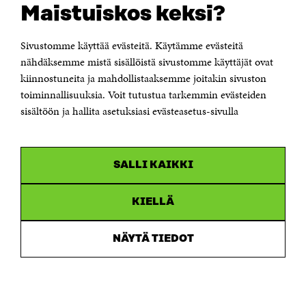
Maistuiskos keksi?
KONTAKTA OSS
Jubileumsfonden för Finlands självständighet Sitra
Sivustomme käyttää evästeitä. Käytämme evästeitä
Östersjögatan 11–13, PB 160,
nähdäksemme mistä sisällöistä sivustomme käyttäjät ovat
00181 Helsingfors
kiinnostuneita ja mahdollistaaksemme joitakin sivuston
Tfn +358 294 618 991
toiminnallisuuksia. Voit tutustua tarkemmin evästeiden
Personalens e-postadresser har formen:
sisältöön ja hallita asetuksiasi evästeasetus-sivulla
fornamn.efternamn@sitra.fi
KANALER
SALLI KAIKKI
Facebook
Öppnas
i
Linkedin
ett
KIELLÄ
Öppnas
nytt
i
fönster
Youtube
ett
Öppnas
NÄYTÄ TIEDOT
nytt
i
fönster
Instagram
ett
Öppnas
nytt
i
fönster
ett
nytt