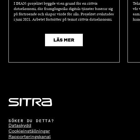
I IHAN-projektet byggde vi en grund för en rättvis
Tekn
dataekonomi, där framgångsrika digitala tjänster baserar sig
vår 
på förtroende och skapar värde för alla. Projektet avslutades
samh
i juni 2021. Arbetet fortsätter på temat rättvis dataekonomi.
hand
LÄS MER
SÖKER DU DETTA?
Dataskydd
Cookieinställningar
Rapporteringskanal