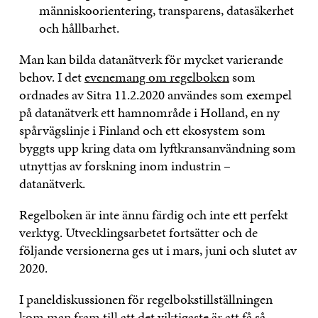
människoorientering, transparens, datasäkerhet
och hållbarhet.
Man kan bilda datanätverk för mycket varierande
behov. I det
evenemang om regelboken
som
ordnades av Sitra 11.2.2020 användes som exempel
på datanätverk ett hamnområde i Holland, en ny
spårvägslinje i Finland och ett ekosystem som
byggts upp kring data om lyftkransanvändning som
utnyttjas av forskning inom industrin –
datanätverk.
Regelboken är inte ännu färdig och inte ett perfekt
verktyg. Utvecklingsarbetet fortsätter och de
följande versionerna ges ut i mars, juni och slutet av
2020.
I paneldiskussionen för regelbokstillställningen
kom man fram till att det viktigaste är att få så