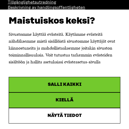
Tillgänglighetsutredning
Beskrivning av handlingsoffentligheten
Sitra's digitala kommunikation och webbtjänster
Maistuiskos keksi?
KONTAKTA OSS
Jubileumsfonden för Finlands självständighet Sitra
Sivustomme käyttää evästeitä. Käytämme evästeitä
Östersjögatan 11–13, PB 160,
nähdäksemme mistä sisällöistä sivustomme käyttäjät ovat
00181 Helsingfors
kiinnostuneita ja mahdollistaaksemme joitakin sivuston
Tfn +358 294 618 991
toiminnallisuuksia. Voit tutustua tarkemmin evästeiden
Personalens e-postadresser har formen:
sisältöön ja hallita asetuksiasi evästeasetus-sivulla
fornamn.efternamn@sitra.fi
KANALER
SALLI KAIKKI
Facebook
Öppnas
i
Linkedin
ett
KIELLÄ
Öppnas
nytt
i
fönster
Youtube
ett
Öppnas
NÄYTÄ TIEDOT
nytt
i
fönster
Instagram
ett
Öppnas
nytt