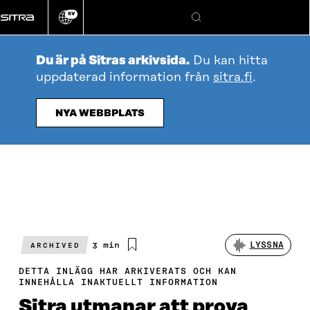
Gå
SV
direkt
Ändra
Sök
webbplatsens
till
språk
innehållet
Du är på Sitras arkivsida.
Du kan hitta
uppdaterad information från
sitra.fi
.
NYA WEBBPLATS
Beräknad
3 min
LYSSNA
ARCHIVED
läsningstid
DETTA INLÄGG HAR ARKIVERATS OCH KAN
INNEHÅLLA INAKTUELLT INFORMATION
Sitra utmanar att prova