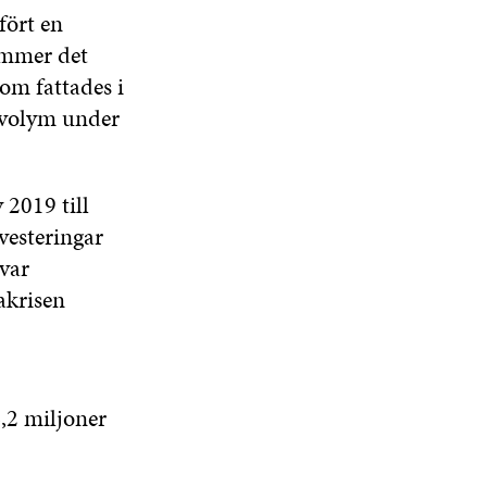
fört en
ommer det
om fattades i
s volym under
 2019 till
vesteringar
 var
akrisen
,2 miljoner