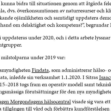
 kunna bidra till situationen genom att åtgärda fele
a, dvs. överkonsumtionen av naturresurser och kl
kande ojämlikheten och samtidigt uppdatera dem
 hand om delaktighet och kompetens?”, begrundar 
gi uppdateras under 2020, och i detta arbete lyssnar
ntgrupper.
e milstolparna under 2019 var:
dsmyndigheten
Findata
, som administrerar hälso- 
ata, inledde sin verksamhet 1.1.2020. I Sitras
Isaac
15–2018 togs fram en operativ modell samt teknis
ingsmässiga förutsättningar för den nya myndighet
ngen Morgondagens hälsocentral
visade sig vara ett 
a tillgången till vård och förbättra kundförståelsen 