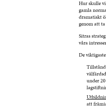
Hur skulle vi
gamla normal
dramatiskt ö
genom att ta
Sitras strate
våra intresse
De viktigast
Tillstån
välfärdsd
under 20
lagstiftn
Utbildni
att främj