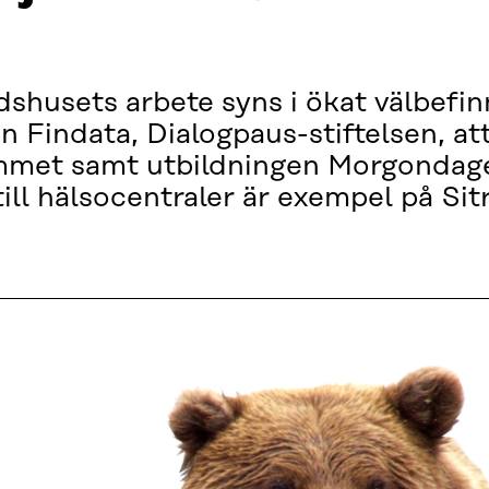
idshusets arbete syns i ökat välbefi
n Findata, Dialogpaus-stiftelsen, at
rammet samt utbildningen Morgondag
till hälsocentraler är exempel på Sit