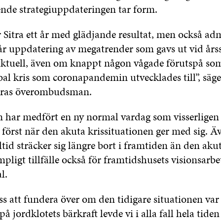
nde strategiuppdateringen tar form.
 Sitra ett år med glädjande resultat, men också adm
år uppdatering av megatrender som gavs ut vid årss
aktuell, även om knappt någon vågade förutspå so
bal kris som coronapandemin utvecklades till”, säg
itras överombudsman.
 har medfört en ny normal vardag som visserligen 
 först när den akuta krissituationen ger med sig. Ä
ltid sträcker sig längre bort i framtiden än den akut
ämpligt tillfälle också för framtidshusets visionsarb
l.
ss att fundera över om den tidigare situationen var
å jordklotets bärkraft levde vi i alla fall hela tiden