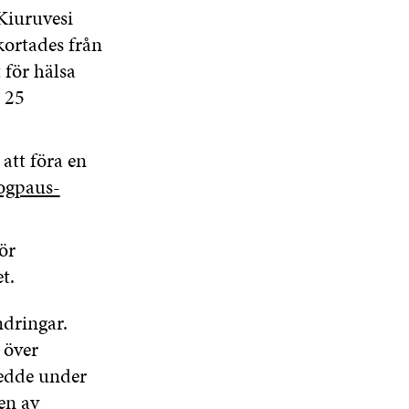
Kiuruvesi
kortades från
 för hälsa
i 25
att föra en
ogpaus-
ör
t.
ndringar.
 över
kedde under
en av