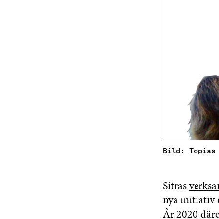
Bild: Topias
Sitras
verksa
nya initiati
År 2020 däre