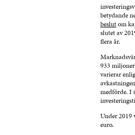
investerings
betydande ne
beslut
om kap
slutet av 20
flera år.
Marknadsvärde
933 miljoner
varierar enli
avkastningen
medförde. I 
investeringst
Under 2019 v
euro.