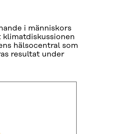
nnande i människors
t klimatdiskussionen
ens hälsocentral som
ras resultat under