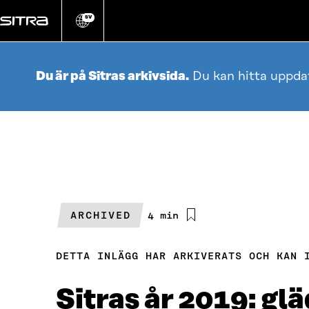
Gå
direkt
SV
Ändra
webbplatsens
till
språk
innehållet
Du är på Sitras arkivsida.
Du kan hitta uppda
ARCHIVED
Beräknad
4 min
läsningstid
DETTA INLÄGG HAR ARKIVERATS OCH KAN 
Sitras år 2019: gl