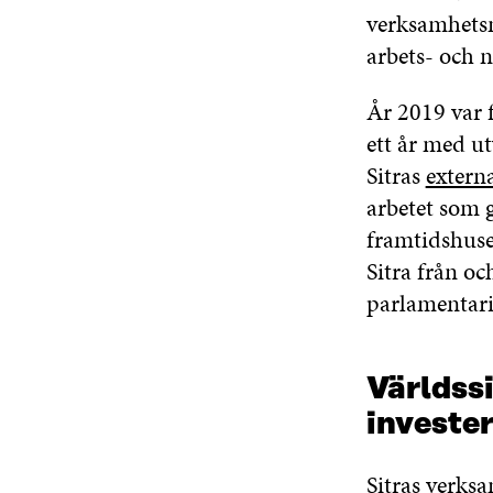
verksamhets
arbets- och n
År 2019 var 
ett år med ut
Sitras
extern
arbetet som 
framtidshuse
Sitra från o
parlamentar
Världss
investe
Sitras verks