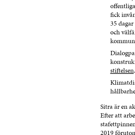
offentlig
fick invå
35 dagar 
och välfä
kommune
Dialogpau
konstrukt
stiftelsen
Klimatdis
hållbarhe
Sitra är en a
Efter att arb
stafettpinne
2019 förutom