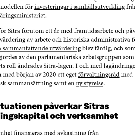
modellen för
investeringar i samhällsutveckling
från
äringsministeriet.
för Sitra förutom ett år med framtidsarbete och på
värdering av arbete och historiska administrativa 
a sammanfattande utvärdering
blev färdig, och som
gjordes av den parlamentariska arbetsgruppen so
ts roll ändrades Sitra-lagen. I och med lagändringe
ch med början av 2020 ett eget
förvaltningsråd
med
isk sammansättning samt en
ny styrelse
.
ituationen påverkar Sitras
ringskapital och verksamhet
amhet finansieras med avkastning från