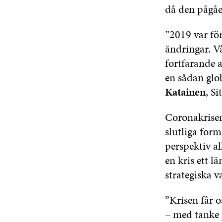
då den pågåe
”2019 var för
ändringar. V
fortfarande 
en sådan glo
Katainen
, S
Coronakrisen
slutliga form
perspektiv al
en kris ett l
strategiska va
”Krisen får o
– med tanke p