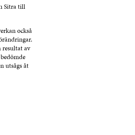
 Sitra till
verkan också
förändringar.
 resultat av
m bedömde
n utsågs åt