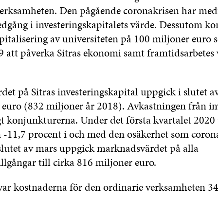
verksamheten. Den pågående coronakrisen har med
dgång i investeringskapitalets värde. Dessutom k
italisering av universiteten på 100 miljoner euro s
19 att påverka Sitras ekonomi samt framtidsarbete
t på Sitras investeringskapital uppgick i slutet av
 euro (832 miljoner år 2018). Avkastningen från in
gt konjunkturerna. Under det första kvartalet 2020
 -11,7 procent i och med den osäkerhet som coron
slutet av mars uppgick marknadsvärdet på alla
illgångar till cirka 816 miljoner euro.
ar kostnaderna för den ordinarie verksamheten 34