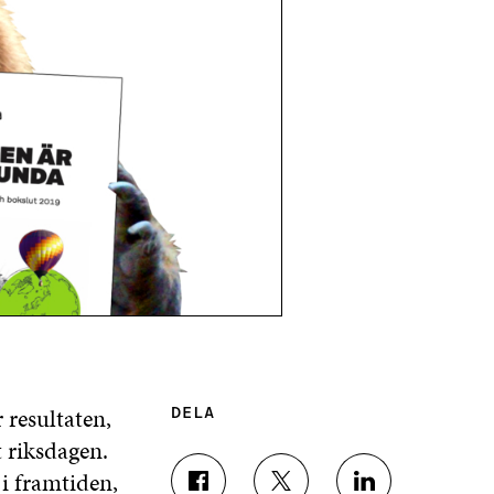
resultaten,
DELA
 riksdagen.
i framtiden,
D
D
D