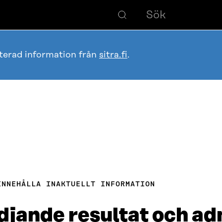
terad information från
sitra.fi
.
INNEHÅLLA INAKTUELLT INFORMATION
ädjande resultat och ad